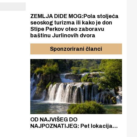
ZEMLJA DIDE MOG:Pola stoljeća
seoskog turizma ili kako je don
Stipe Perkov oteo zaboravu
baštinu Jurlinovih dvora
Sponzorirani članci
azak
OD NAJVIŠEG DO
ZA
zgrađeno
NAJPOZNATIJEG: Pet lokacija
AKA
ru
koje otkrivaju različitost slapova
isku