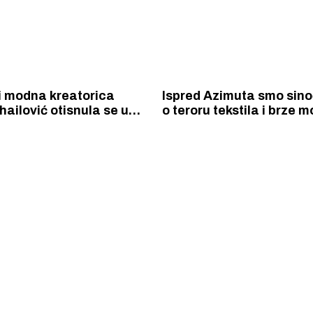
i modna kreatorica
Ispred Azimuta smo sinoć
hailović otisnula se u
o teroru tekstila i brze m
čke vode i čini čuda od
gledali unikatne odjevn
nih materijala
predmete od reciliranih
materijala