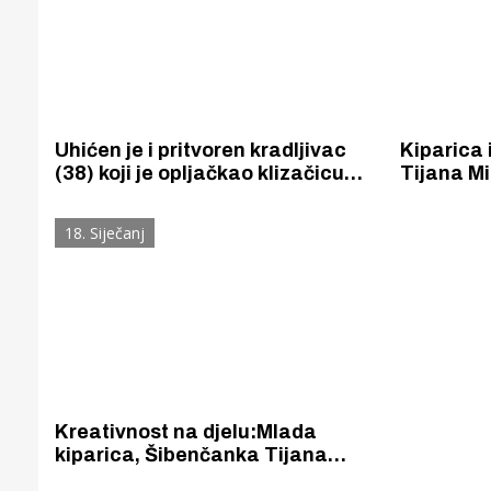
Uhićen je i pritvoren kradljivac
Kiparica 
(38) koji je opljačkao klizačicu
Tijana Mi
(45) na Vitićevom moru -
poduzetni
šibenskom blagdanskom
reciklira
18. Siječanj
klizalištu.
Kreativnost na djelu:Mlada
kiparica, Šibenčanka Tijana
Mihailović i njezin brend Ruk.sak