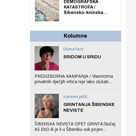
ljuljačke i trampolin i
DEMOGRAFSKA
organizirao dječje
KATASTROFA /
ljetno kino.
Šibensko-kninska
županija izgubila 14 000
stanovnika, Šibenik
6500, Knin 5300, Drniš
1758, Skradin 625,
Kolumne
Vodice 275...
Diana Ferić
SRIDOM U SRIDU
PREDIZBORNA KAMPANJA / Vlasnicima
privatnih dječjih vrtića nije lako slušati
Restovićeva obećanja jer ispada da to
što oni rade u Šibeniku ne postoji
Karmen Jelčić
GRINTANJA ŠIBENSKE
NEVISTE
ŠIBENSKA NEVISTA OPET GRINTA:Slučaj
AS EKO ili je li u Šibeniku vuk pojeo
magare, a profit ljubav prema