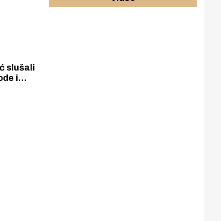
 slušali
ode i
e