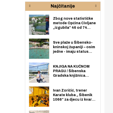
rijeke Krke
sud
Najčitanije
pod
zaj
Zbog nove statističke
metode Općina Civljane
„izgubila” 46 od 74
zaposlenika. Do sada je
imala više zaposlenika
nego radno sposobnih
Sve plaže u Šibensko-
osoba među svojih 170
kninskoj županiji – osim
stanovnika.
jedne - imaju status
javno dostupnog
pomorskog dobra u
općoj upotrebi. Pristup
KNJIGA NA KUĆNOM
je slobodan i besplatan
PRAGU / Šibenska
za sve građane i
Gradska knjižnica
posjetitelje.
„Juraj Šižgorić” uvela
besplatnu dostavu
knjiga na kućnu adresu
Ivan Zoričić, trener
električnim biciklom.
Karate kluba „ Šibenik
1066” za djecu iz kvarta
pretvorio svoju garažu
u igraonicu, postavio