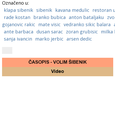
Označeno u:
klapa sibenik
sibenik
kavana medulic
restoran 
rade kostan
branko bubica
anton bataljaku
zvo
gojanovic rakic
mate visic
vedranko sikic balara
ante barbaca
dusan sarac
zoran grubisic
milka 
sanja ivancin
marko jerbic
arsen dedic
ČASOPIS - VOLIM ŠIBENIK
Video