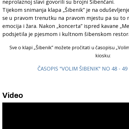
neprolaznoj slavi govorili su brojni Šibenčani.
Tijekom snimanja klapa „Šibenik” je na oduševljenje 
se u pravom trenutku na pravom mjestu pa su to mo
emocija i žara. Nakon „koncerta” ispred kavane „Me
podsjetila je pjesmom i kultnom šibenskom restora
Sve o klapi „Šibenik” možete pročitati u časopisu „Volim
kiosku:
ČASOPIS "VOLIM ŠIBENIK" NO 48 - 49
Video