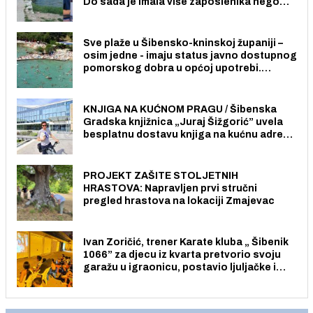
Do sada je imala više zaposlenika nego
radno sposobnih osoba među svojih 170
stanovnika.
Sve plaže u Šibensko-kninskoj županiji –
osim jedne - imaju status javno dostupnog
pomorskog dobra u općoj upotrebi.
Pristup je slobodan i besplatan za sve
građane i posjetitelje.
KNJIGA NA KUĆNOM PRAGU / Šibenska
Gradska knjižnica „Juraj Šižgorić” uvela
besplatnu dostavu knjiga na kućnu adresu
električnim biciklom.
PROJEKT ZAŠITE STOLJETNIH
HRASTOVA: Napravljen prvi stručni
pregled hrastova na lokaciji Zmajevac
Ivan Zoričić, trener Karate kluba „ Šibenik
1066” za djecu iz kvarta pretvorio svoju
garažu u igraonicu, postavio ljuljačke i
trampolin i organizirao dječje ljetno kino.