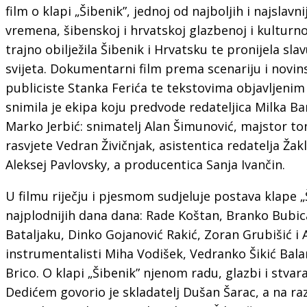
film o klapi „Šibenik”, jednoj od najboljih i najslavn
vremena, šibenskoj i hrvatskoj glazbenoj i kulturno
trajno obilježila Šibenik i Hrvatsku te pronijela sl
svijeta. Dokumentarni film prema scenariju i novin
publiciste Stanka Ferića te tekstovima objavljenim
snimila je ekipa koju predvode redateljica Milka Bari
Marko Jerbić: snimatelj Alan Šimunović, majstor to
rasvjete Vedran Živičnjak, asistentica redatelja Žak
Aleksej Pavlovsky, a producentica Sanja Ivančin.
U filmu riječju i pjesmom sudjeluje postava klape „Ši
najplodnijih dana dana: Rade Koštan, Branko Bubic
Bataljaku, Dinko Gojanović Rakić, Zoran Grubišić i
instrumentalisti Miha Vodišek, Vedranko Šikić Balara
Brico. O klapi „Šibenik” njenom radu, glazbi i stva
Dedićem govorio je skladatelj Dušan Šarac, a na raz