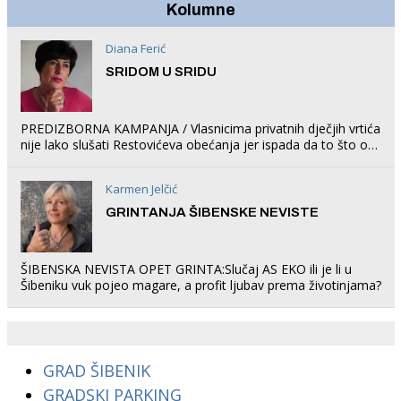
Kolumne
Diana Ferić
SRIDOM U SRIDU
PREDIZBORNA KAMPANJA / Vlasnicima privatnih dječjih vrtića
nije lako slušati Restovićeva obećanja jer ispada da to što oni
rade u Šibeniku ne postoji
Karmen Jelčić
GRINTANJA ŠIBENSKE NEVISTE
ŠIBENSKA NEVISTA OPET GRINTA:Slučaj AS EKO ili je li u
Šibeniku vuk pojeo magare, a profit ljubav prema životinjama?
GRAD ŠIBENIK
GRADSKI PARKING