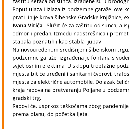
zaštitu šetača od sunca. Izrađene su u brodogr
Poput ulaza i izlaza iz podzemne garaže ove k
prati linije krova šibenske Gradske knjižnice, 
Ivana Vitića
. Služit će za zaštitu od sunca, a is
odmor i predah. Između nadstrešnica i promet
stabala poznatih i kao stabla ljubavi.
Na novouređenom središnjem šibenskom trgu, k
podzemne garaže, izgrađena je fontana s vod
svjetlosnim efektima. U sklopu troetažne pod
mjesta bit će uređeni i sanitarni čvorovi, trafos
mjesta za električne automobile. Dolazak čelič
kraja radova na pretvaranju Poljane u podzemnu
gradski trg.
Radovi će, usprkos teškoćama zbog pandemije 
prema planu, do početka ljeta.