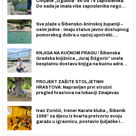
Civljane „izgubila” 46 od 74 zaposlenika.
Do sada je imala više zaposlenika nego
radno sposobnih osoba među svojih 170
stanovnika.
Sve plaže u Šibensko-kninskoj županiji –
osim jedne - imaju status javno dostupnog
pomorskog dobra u općoj upotrebi.
Pristup je slobodan i besplatan za sve
građane i posjetitelje.
KNJIGA NA KUĆNOM PRAGU / Šibenska
Gradska knjižnica „Juraj Šižgorić” uvela
besplatnu dostavu knjiga na kućnu adresu
električnim biciklom.
PROJEKT ZAŠITE STOLJETNIH
HRASTOVA: Napravljen prvi stručni
pregled hrastova na lokaciji Zmajevac
Ivan Zoričić, trener Karate kluba „ Šibenik
1066” za djecu iz kvarta pretvorio svoju
garažu u igraonicu, postavio ljuljačke i
trampolin i organizirao dječje ljetno kino.