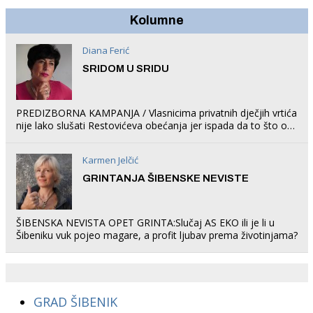
Kolumne
Diana Ferić
SRIDOM U SRIDU
PREDIZBORNA KAMPANJA / Vlasnicima privatnih dječjih vrtića
nije lako slušati Restovićeva obećanja jer ispada da to što oni
rade u Šibeniku ne postoji
Karmen Jelčić
GRINTANJA ŠIBENSKE NEVISTE
ŠIBENSKA NEVISTA OPET GRINTA:Slučaj AS EKO ili je li u
Šibeniku vuk pojeo magare, a profit ljubav prema životinjama?
GRAD ŠIBENIK