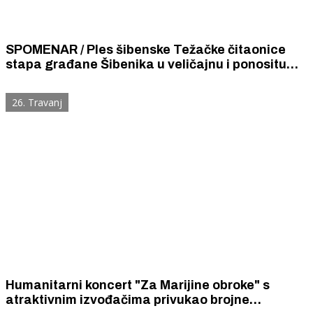
SPOMENAR / Ples šibenske Težačke čitaonice
stapa građane Šibenika u veličajnu i ponositu
kulturnu cjelinu – zajedništvo seljaka,
inteligencije, radništva i poduzetnika.
26. Travanj
Humanitarni koncert "Za Marijine obroke" s
atraktivnim izvođačima privukao brojne