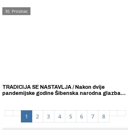
osvjetljeno ljubičastom bojom
30. Prosinac
TRADICIJA SE NASTAVLJA / Nakon dvije
pandemijske godine Šibenska narodna glazba
danas će održati tradicionalni božićni koncert
1
2
3
4
5
6
7
8