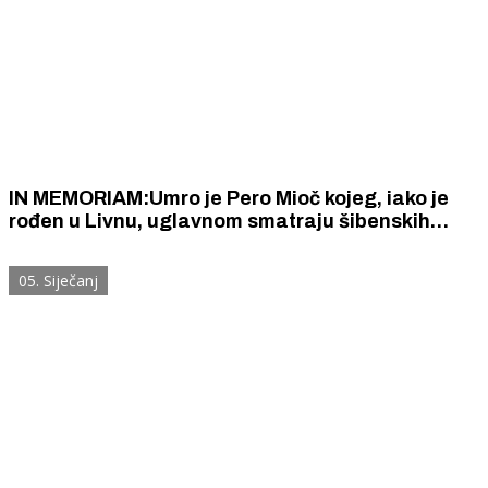
IN MEMORIAM:Umro je Pero Mioč kojeg, iako je
rođen u Livnu, uglavnom smatraju šibenskih
redateljem i prevoditeljem
05. Siječanj