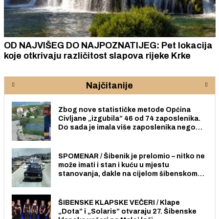
OD NAJVIŠEG DO NAJPOZNATIJEG: Pet lokacija
koje otkrivaju različitost slapova rijeke Krke
Najčitanije
Zbog nove statističke metode Općina
Civljane „izgubila” 46 od 74 zaposlenika.
Do sada je imala više zaposlenika nego
radno sposobnih osoba među svojih 170
stanovnika.
SPOMENAR / Šibenik je prelomio – nitko ne
može imati i stan i kuću u mjestu
stanovanja, dakle na cijelom šibenskom
području pa ni na Jadriji.
ŠIBENSKE KLAPSKE VEČERI / Klape
„Dota” i „Solaris” otvaraju 27. Šibenske