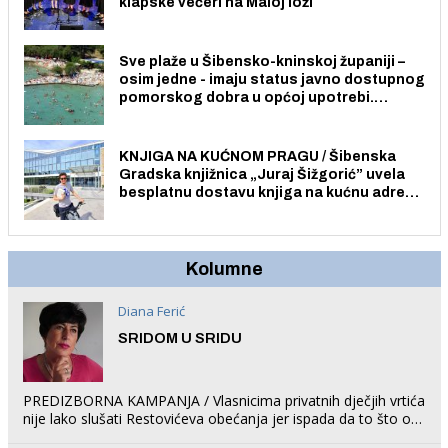
klapske večeri na Maloj loži
Sve plaže u Šibensko-kninskoj županiji –
osim jedne - imaju status javno dostupnog
pomorskog dobra u općoj upotrebi.
Pristup je slobodan i besplatan za sve
građane i posjetitelje.
KNJIGA NA KUĆNOM PRAGU / Šibenska
Gradska knjižnica „Juraj Šižgorić” uvela
besplatnu dostavu knjiga na kućnu adresu
električnim biciklom.
Kolumne
Diana Ferić
SRIDOM U SRIDU
PREDIZBORNA KAMPANJA / Vlasnicima privatnih dječjih vrtića
nije lako slušati Restovićeva obećanja jer ispada da to što oni
rade u Šibeniku ne postoji