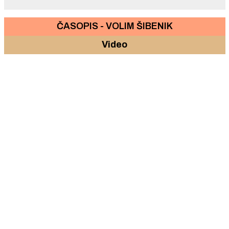
ČASOPIS - VOLIM ŠIBENIK
Video