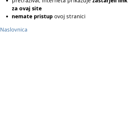
pretraživač interneta prikazuje
zastarjeli link
za ovaj site
nemate pristup
ovoj stranici
Naslovnica