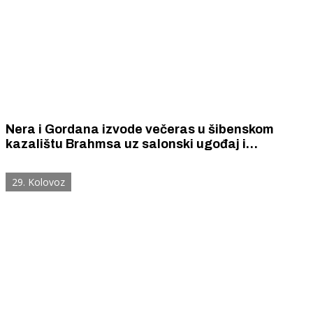
Nera i Gordana izvode večeras u šibenskom
kazalištu Brahmsa uz salonski ugođaj i
romantični sadržaj
29. Kolovoz