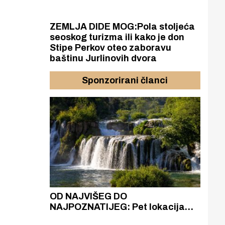
ZEMLJA DIDE MOG:Pola stoljeća
seoskog turizma ili kako je don
Stipe Perkov oteo zaboravu
baštinu Jurlinovih dvora
Sponzorirani članci
azak
OD NAJVIŠEG DO
ZA
zgrađeno
NAJPOZNATIJEG: Pet lokacija
AKA
ru
koje otkrivaju različitost slapova
isku