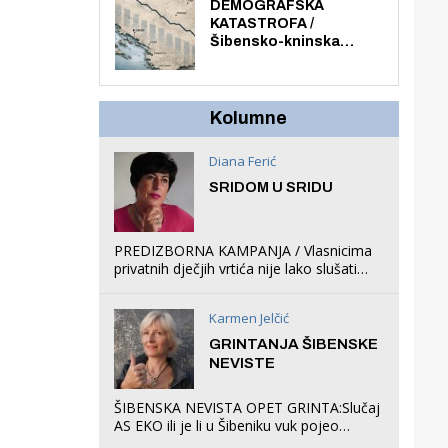
ljuljačke i trampolin i
DEMOGRAFSKA
organizirao dječje
KATASTROFA /
ljetno kino.
Šibensko-kninska
županija izgubila 14 000
stanovnika, Šibenik
6500, Knin 5300, Drniš
1758, Skradin 625,
Kolumne
Vodice 275...
Diana Ferić
SRIDOM U SRIDU
PREDIZBORNA KAMPANJA / Vlasnicima
privatnih dječjih vrtića nije lako slušati
Restovićeva obećanja jer ispada da to
što oni rade u Šibeniku ne postoji
Karmen Jelčić
GRINTANJA ŠIBENSKE
NEVISTE
ŠIBENSKA NEVISTA OPET GRINTA:Slučaj
AS EKO ili je li u Šibeniku vuk pojeo
magare, a profit ljubav prema