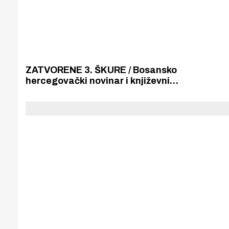
ZATVORENE 3. ŠKURE / Bosansko
hercegovački novinar i književnik
Šaban Šarenkapić dobitnik
nagrade "Stjepan Gulin" za
najbolju zbirku pjesama