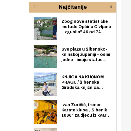
rijeke Krke
sud
Najčitanije
pod
zaj
Zbog nove statističke
metode Općina Civljane
„izgubila” 46 od 74
zaposlenika. Do sada je
imala više zaposlenika
nego radno sposobnih
Sve plaže u Šibensko-
osoba među svojih 170
kninskoj županiji – osim
stanovnika.
jedne - imaju status
javno dostupnog
pomorskog dobra u
općoj upotrebi. Pristup
KNJIGA NA KUĆNOM
je slobodan i besplatan
PRAGU / Šibenska
za sve građane i
Gradska knjižnica
posjetitelje.
„Juraj Šižgorić” uvela
besplatnu dostavu
knjiga na kućnu adresu
Ivan Zoričić, trener
električnim biciklom.
Karate kluba „ Šibenik
1066” za djecu iz kvarta
pretvorio svoju garažu
u igraonicu, postavio