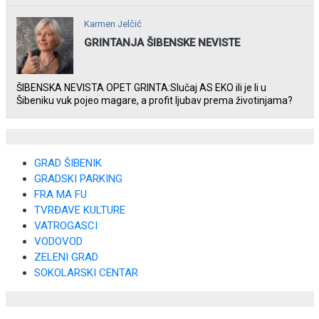
rade u Šibeniku ne postoji
Karmen Jelčić
GRINTANJA ŠIBENSKE NEVISTE
ŠIBENSKA NEVISTA OPET GRINTA:Slučaj AS EKO ili je li u
Šibeniku vuk pojeo magare, a profit ljubav prema životinjama?
GRAD ŠIBENIK
GRADSKI PARKING
FRA MA FU
TVRĐAVE KULTURE
VATROGASCI
VODOVOD
ZELENI GRAD
SOKOLARSKI CENTAR