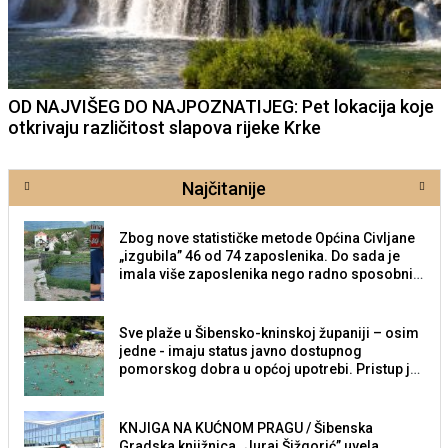
OD NAJVIŠEG DO NAJPOZNATIJEG: Pet lokacija koje
otkrivaju različitost slapova rijeke Krke
Najčitanije
Zbog nove statističke metode Općina Civljane
„izgubila” 46 od 74 zaposlenika. Do sada je
imala više zaposlenika nego radno sposobnih
osoba među svojih 170 stanovnika.
Sve plaže u Šibensko-kninskoj županiji – osim
jedne - imaju status javno dostupnog
pomorskog dobra u općoj upotrebi. Pristup je
slobodan i besplatan za sve građane i
posjetitelje.
KNJIGA NA KUĆNOM PRAGU / Šibenska
Gradska knjižnica „Juraj Šižgorić” uvela