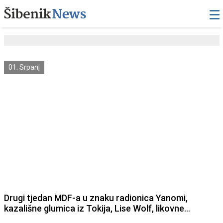
01. Srpanj
Drugi tjedan MDF-a u znaku radionica Yanomi,
kazališne glumica iz Tokija, Lise Wolf, likovne
umjetnica iz Austrije, Ada Burke, kazališna glumica iz