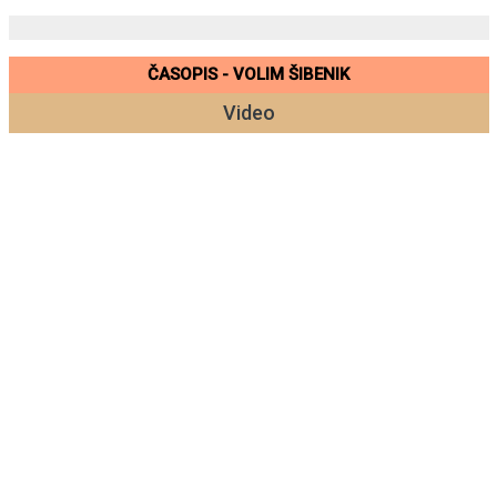
ČASOPIS - VOLIM ŠIBENIK
Video