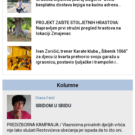
besplatnu dostavu knjiga na kućnu adresu
električnim biciklom.
PROJEKT ZAŠITE STOLJETNIH HRASTOVA:
Napravljen prvi stručni pregled hrastova na
lokaciji Zmajevac
Ivan Zoričić, trener Karate kluba „ Šibenik 1066”
za djecu iz kvarta pretvorio svoju garažu u
igraonicu, postavio ljuljačke i trampolin i
organizirao dječje ljetno kino.
Kolumne
Diana Ferić
SRIDOM U SRIDU
PREDIZBORNA KAMPANJA / Vlasnicima privatnih dječjih vrtića
nije lako slušati Restovićeva obećanja jer ispada da to što oni