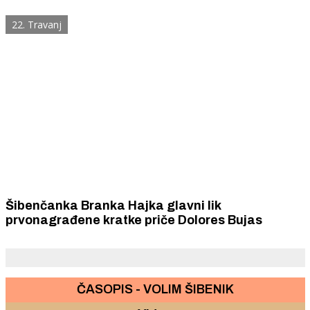
22. Travanj
Šibenčanka Branka Hajka glavni lik
prvonagrađene kratke priče Dolores Bujas
ČASOPIS - VOLIM ŠIBENIK