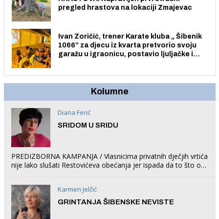
pregled hrastova na lokaciji Zmajevac
Ivan Zoričić, trener Karate kluba „ Šibenik
1066” za djecu iz kvarta pretvorio svoju
garažu u igraonicu, postavio ljuljačke i
trampolin i organizirao dječje ljetno kino.
Kolumne
Diana Ferić
SRIDOM U SRIDU
PREDIZBORNA KAMPANJA / Vlasnicima privatnih dječjih vrtića
nije lako slušati Restovićeva obećanja jer ispada da to što oni
rade u Šibeniku ne postoji
Karmen Jelčić
GRINTANJA ŠIBENSKE NEVISTE