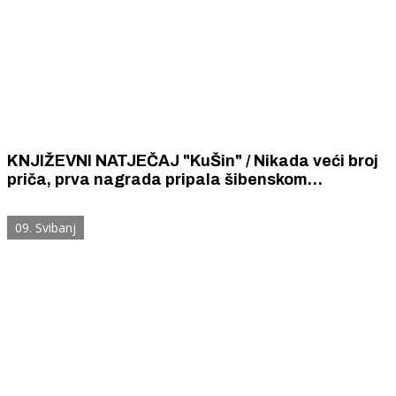
KNJIŽEVNI NATJEČAJ "KuŠin" / Nikada veći broj
priča, prva nagrada pripala šibenskom
snimatelju i piscu Anti Storiću
09. Svibanj