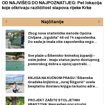
OD NAJVIŠEG DO NAJPOZNATIJEG: Pet lokacija
koje otkrivaju različitost slapova rijeke Krke
Najčitanije
Zbog nove statističke metode Općina
Civljane „izgubila” 46 od 74 zaposlenika.
Do sada je imala više zaposlenika nego
radno sposobnih osoba među svojih 170
stanovnika.
Sve plaže u Šibensko-kninskoj županiji –
osim jedne - imaju status javno dostupnog
pomorskog dobra u općoj upotrebi.
Pristup je slobodan i besplatan za sve
građane i posjetitelje.
KNJIGA NA KUĆNOM PRAGU / Šibenska
Gradska knjižnica „Juraj Šižgorić” uvela
besplatnu dostavu knjiga na kućnu adresu
električnim biciklom.
PROJEKT ZAŠITE STOLJETNIH
HRASTOVA: Napravljen prvi stručni