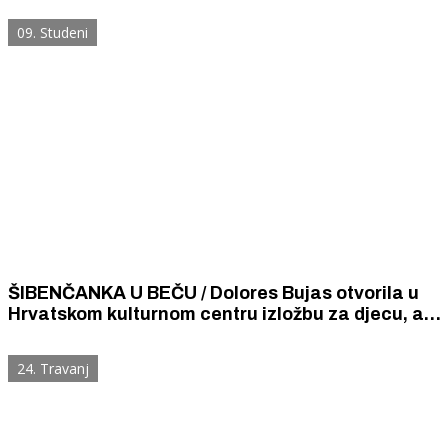
09. Studeni
ŠIBENČANKA U BEČU / Dolores Bujas otvorila u
Hrvatskom kulturnom centru izložbu za djecu, a
tema su pustolovine iz Šibenika
24. Travanj