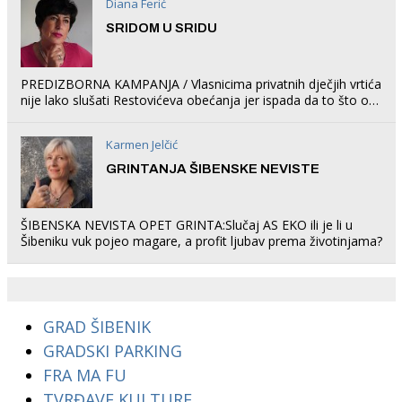
Diana Ferić
SRIDOM U SRIDU
PREDIZBORNA KAMPANJA / Vlasnicima privatnih dječjih vrtića
nije lako slušati Restovićeva obećanja jer ispada da to što oni
rade u Šibeniku ne postoji
Karmen Jelčić
GRINTANJA ŠIBENSKE NEVISTE
ŠIBENSKA NEVISTA OPET GRINTA:Slučaj AS EKO ili je li u
Šibeniku vuk pojeo magare, a profit ljubav prema životinjama?
GRAD ŠIBENIK
GRADSKI PARKING
FRA MA FU
TVRĐAVE KULTURE