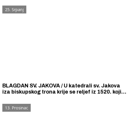
do svetišta Gospe od Karmela kreće sutra u 8
25. Srpanj
sati.
BLAGDAN SV. JAKOVA / U katedrali sv. Jakova
iza biskupskog trona krije se reljef iz 1520. koji
svjedoči o hodočašćima Šibenčana za svoje
zagovore na pokorničkom Putu sv. Jakova koja
13. Prosinac
traju sve do danas.