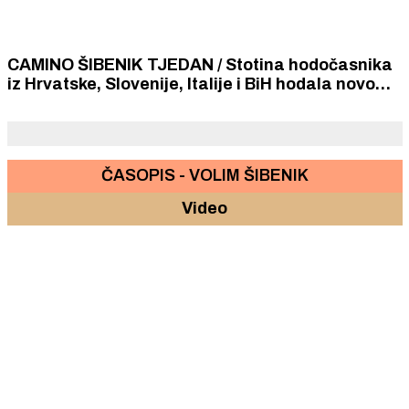
CAMINO ŠIBENIK TJEDAN / Stotina hodočasnika
iz Hrvatske, Slovenije, Italije i BiH hodala novom
dionicom hrvatske i europske mreže puteva sv.
Jakova
ČASOPIS - VOLIM ŠIBENIK
Video