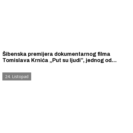
Šibenska premijera dokumentarnog filma
Tomislava Krnića „Put su ljudi”, jednog od
najboljih i najoriginalnijih hrvatskih putopisnih
filmova stvarne i duhovne ceste
24. Listopad