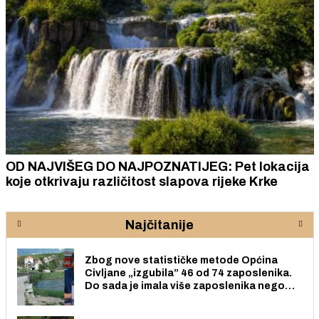
OD NAJVIŠEG DO NAJPOZNATIJEG: Pet lokacija
koje otkrivaju različitost slapova rijeke Krke
Najčitanije
Zbog nove statističke metode Općina
Civljane „izgubila” 46 od 74 zaposlenika.
Do sada je imala više zaposlenika nego
radno sposobnih osoba među svojih 170
stanovnika.