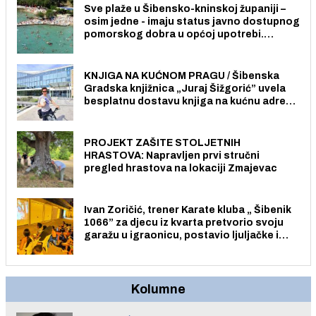
Sve plaže u Šibensko-kninskoj županiji –
osim jedne - imaju status javno dostupnog
pomorskog dobra u općoj upotrebi.
Pristup je slobodan i besplatan za sve
građane i posjetitelje.
KNJIGA NA KUĆNOM PRAGU / Šibenska
Gradska knjižnica „Juraj Šižgorić” uvela
besplatnu dostavu knjiga na kućnu adresu
električnim biciklom.
PROJEKT ZAŠITE STOLJETNIH
HRASTOVA: Napravljen prvi stručni
pregled hrastova na lokaciji Zmajevac
Ivan Zoričić, trener Karate kluba „ Šibenik
1066” za djecu iz kvarta pretvorio svoju
garažu u igraonicu, postavio ljuljačke i
trampolin i organizirao dječje ljetno kino.
Kolumne