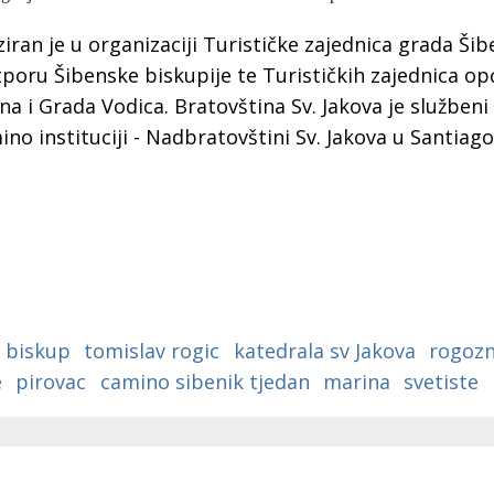
a
iran je u organizaciji Turističke zajednica grada Šib
tporu Šibenske biskupije te Turističkih zajednica op
a i Grada Vodica. Bratovština Sv. Jakova je službeni
no instituciji - Nadbratovštini Sv. Jakova u Santiag
biskup
tomislav rogic
katedrala sv Jakova
rogozn
e
pirovac
camino sibenik tjedan
marina
svetiste