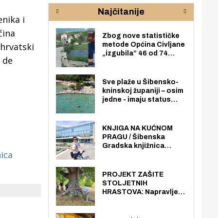
rijeke Krke
sud
Najčitanije
pod
enika i
zaj
ćina
Zbog nove statističke
 hrvatski
metode Općina Civljane
„izgubila” 46 od 74
o de
zaposlenika. Do sada je
imala više zaposlenika
nego radno sposobnih
Sve plaže u Šibensko-
osoba među svojih 170
kninskoj županiji – osim
stanovnika.
jedne - imaju status
javno dostupnog
pomorskog dobra u
općoj upotrebi. Pristup
KNJIGA NA KUĆNOM
je slobodan i besplatan
PRAGU / Šibenska
za sve građane i
Gradska knjižnica
posjetitelje.
ica
„Juraj Šižgorić” uvela
besplatnu dostavu
knjiga na kućnu adresu
PROJEKT ZAŠITE
električnim biciklom.
STOLJETNIH
HRASTOVA: Napravljen
prvi stručni pregled
hrastova na lokaciji