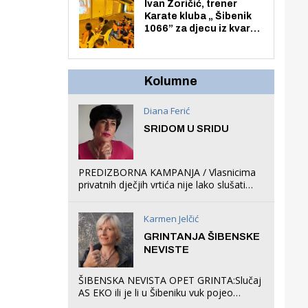
Zmajevac
Ivan Zoričić, trener
Karate kluba „ Šibenik
1066” za djecu iz kvarta
pretvorio svoju garažu
u igraonicu, postavio
ljuljačke i trampolin i
organizirao dječje
Kolumne
ljetno kino.
Diana Ferić
SRIDOM U SRIDU
PREDIZBORNA KAMPANJA / Vlasnicima
privatnih dječjih vrtića nije lako slušati
Restovićeva obećanja jer ispada da to
što oni rade u Šibeniku ne postoji
Karmen Jelčić
GRINTANJA ŠIBENSKE
NEVISTE
ŠIBENSKA NEVISTA OPET GRINTA:Slučaj
AS EKO ili je li u Šibeniku vuk pojeo
magare, a profit ljubav prema