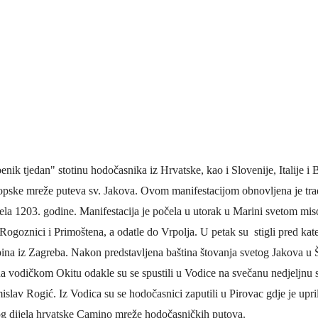
benik tjedan"
stotinu
hodočasnika iz Hrvatske, kao i Slovenije, Italije i 
pske mreže puteva sv. Jakova. Ovom manifestacijom obnovljena je trad
čela
1203.
godine.
Manifestacija je počela u utorak u Marini svetom mis
Rogoznici i Primoštena,
a odatle
do Vrpolja. U petak su stigli pred kate
pina iz Zagreba.
Nakon
predstavljena baština štovanja sv
etog
Jakova u 
a
vodičkom
Okit
u odakle su se spustili
u Vodice
na s
večanu nedjeljnu 
 Krke iz prve ruke -
Šibenik spreman za dol
ostel Titius u
električnih autobusa: i
mislav Rogić.
Iz Vodica su se hodočasnici zaputili
u Pirovac
gdje je upri
NP Krka u
12 punionica na kolodvo
og
di
jela
hrvatske Camino mreže
hodočasničkih
put
o
va.