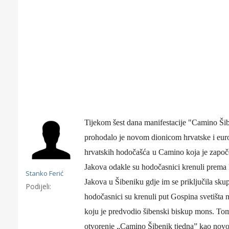
Tijekom šest dana manifestacije "Camino Ši
prohodalo je novom dionicom hrvatske i euro
hrvatski
h
hodoča
šća
u
Camin
o koja je zapo
Jakova
odakle su hodočasnici krenuli prema
Stanko Ferić
Jakova u Šibeniku gdje im
se
priključila sku
Podijeli:
hodočasnici su krenuli put
Gospin
a
svetišt
a
n
Gornji tok
Otkrijte h
koju je
predvodio šibenski biskup mons. To
edukativnom kampusu 
otvor
enje
„Camino Šibenik
tjedna”
kao nov