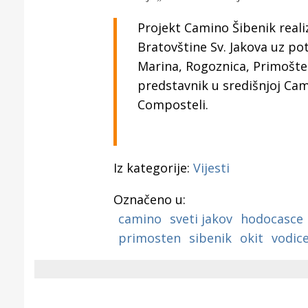
Puljanim
Projekt Camino Šibenik realiz
Bratovštine Sv. Jakova uz po
Marina, Rogoznica, Primošten
predstavnik u središnjoj Cami
Composteli.
Iz kategorije:
Vijesti
Označeno u:
camino
sveti jakov
hodocasce
primosten
sibenik
okit
vodic