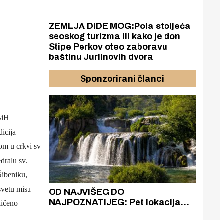
ZEMLJA DIDE MOG:Pola stoljeća
seoskog turizma ili kako je don
Stipe Perkov oteo zaboravu
baštinu Jurlinovih dvora
Sponzorirani članci
BiH
icija
om u crkvi sv
dralu sv.
Šibeniku,
svetu misu
azak
OD NAJVIŠEG DO
ZA
zgrađeno
NAJPOZNATIJEG: Pet lokacija
AKA
ličeno
ru
koje otkrivaju različitost slapova
isku