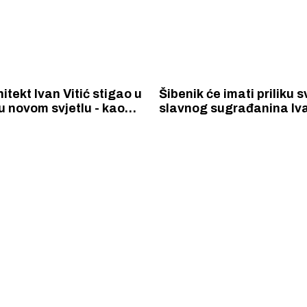
itekt Ivan Vitić stigao u
Šibenik će imati priliku 
u novom svjetlu - kao
slavnog sugrađanina Iva
ikar
upoznati i kao slikara