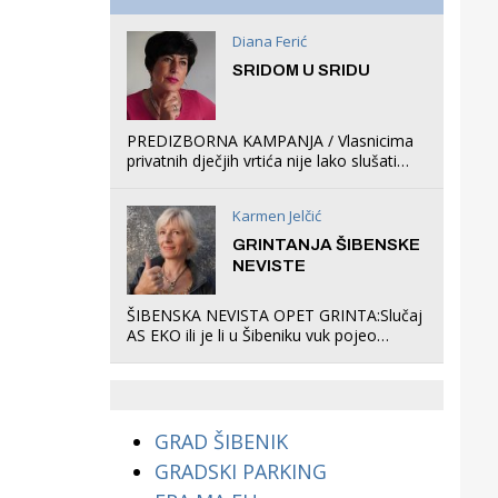
ljetno kino.
Diana Ferić
SRIDOM U SRIDU
PREDIZBORNA KAMPANJA / Vlasnicima
privatnih dječjih vrtića nije lako slušati
Restovićeva obećanja jer ispada da to
što oni rade u Šibeniku ne postoji
Karmen Jelčić
GRINTANJA ŠIBENSKE
NEVISTE
ŠIBENSKA NEVISTA OPET GRINTA:Slučaj
AS EKO ili je li u Šibeniku vuk pojeo
magare, a profit ljubav prema
životinjama?
GRAD ŠIBENIK
GRADSKI PARKING