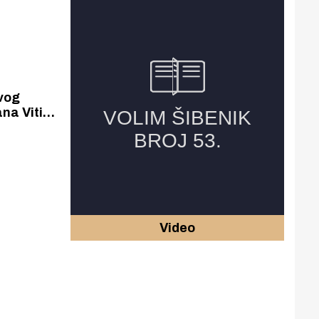
svog
na Vitića
Video