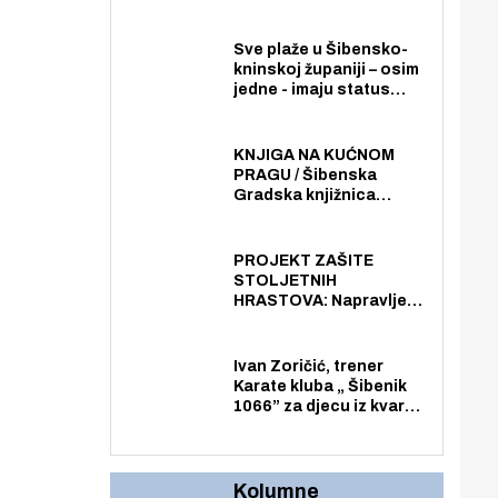
zaposlenika. Do sada je
imala više zaposlenika
nego radno sposobnih
Sve plaže u Šibensko-
osoba među svojih 170
kninskoj županiji – osim
stanovnika.
jedne - imaju status
javno dostupnog
pomorskog dobra u
općoj upotrebi. Pristup
KNJIGA NA KUĆNOM
je slobodan i besplatan
PRAGU / Šibenska
za sve građane i
Gradska knjižnica
posjetitelje.
„Juraj Šižgorić” uvela
besplatnu dostavu
knjiga na kućnu adresu
PROJEKT ZAŠITE
električnim biciklom.
STOLJETNIH
HRASTOVA: Napravljen
prvi stručni pregled
hrastova na lokaciji
Zmajevac
Ivan Zoričić, trener
Karate kluba „ Šibenik
1066” za djecu iz kvarta
pretvorio svoju garažu
u igraonicu, postavio
ljuljačke i trampolin i
organizirao dječje
Kolumne