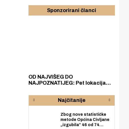
Sponzorirani članci
azak
OD NAJVIŠEG DO
ZA
zgrađeno
NAJPOZNATIJEG: Pet lokacija
AKA
ru
koje otkrivaju različitost slapova
isku
rijeke Krke
sud
Najčitanije
pod
zaj
Zbog nove statističke
metode Općina Civljane
„izgubila” 46 od 74