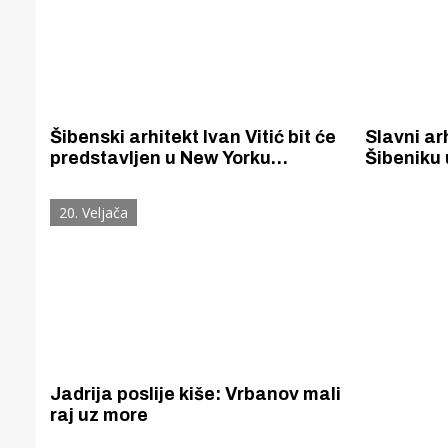
Šibenski arhitekt Ivan Vitić bit će
Slavni arh
predstavljen u New Yorku
Šibeniku 
zahvaljujući Bacačima sjenki
vrstan sl
20. Veljača
Jadrija poslije kiše: Vrbanov mali
raj uz more