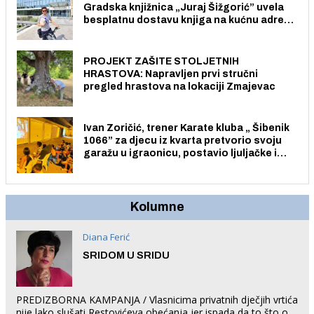
Gradska knjižnica „Juraj Šižgorić” uvela
besplatnu dostavu knjiga na kućnu adresu
električnim biciklom.
PROJEKT ZAŠITE STOLJETNIH
HRASTOVA: Napravljen prvi stručni
pregled hrastova na lokaciji Zmajevac
Ivan Zoričić, trener Karate kluba „ Šibenik
1066” za djecu iz kvarta pretvorio svoju
garažu u igraonicu, postavio ljuljačke i
trampolin i organizirao dječje ljetno kino.
Kolumne
Diana Ferić
SRIDOM U SRIDU
PREDIZBORNA KAMPANJA / Vlasnicima privatnih dječjih vrtića
nije lako slušati Restovićeva obećanja jer ispada da to što oni