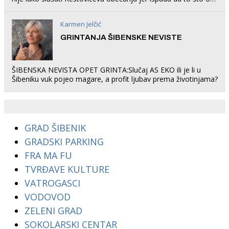
rade u Šibeniku ne postoji
Karmen Jelčić
GRINTANJA ŠIBENSKE NEVISTE
ŠIBENSKA NEVISTA OPET GRINTA:Slučaj AS EKO ili je li u
Šibeniku vuk pojeo magare, a profit ljubav prema životinjama?
GRAD ŠIBENIK
GRADSKI PARKING
FRA MA FU
TVRĐAVE KULTURE
VATROGASCI
VODOVOD
ZELENI GRAD
SOKOLARSKI CENTAR