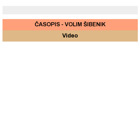
ČASOPIS - VOLIM ŠIBENIK
Video