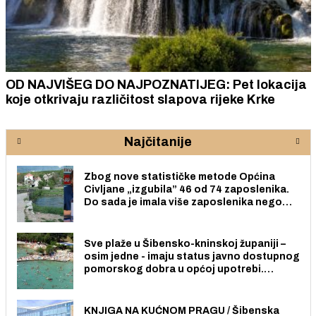
OD NAJVIŠEG DO NAJPOZNATIJEG: Pet lokacija
koje otkrivaju različitost slapova rijeke Krke
Najčitanije
Zbog nove statističke metode Općina
Civljane „izgubila” 46 od 74 zaposlenika.
Do sada je imala više zaposlenika nego
radno sposobnih osoba među svojih 170
stanovnika.
Sve plaže u Šibensko-kninskoj županiji –
osim jedne - imaju status javno dostupnog
pomorskog dobra u općoj upotrebi.
Pristup je slobodan i besplatan za sve
građane i posjetitelje.
KNJIGA NA KUĆNOM PRAGU / Šibenska