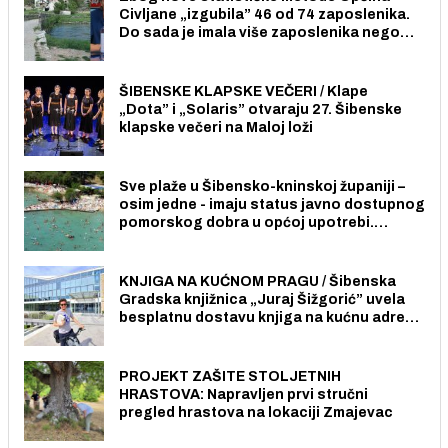
Civljane „izgubila” 46 od 74 zaposlenika.
Do sada je imala više zaposlenika nego
radno sposobnih osoba među svojih 170
stanovnika.
ŠIBENSKE KLAPSKE VEČERI / Klape
„Dota” i „Solaris” otvaraju 27. Šibenske
klapske večeri na Maloj loži
Sve plaže u Šibensko-kninskoj županiji –
osim jedne - imaju status javno dostupnog
pomorskog dobra u općoj upotrebi.
Pristup je slobodan i besplatan za sve
građane i posjetitelje.
KNJIGA NA KUĆNOM PRAGU / Šibenska
Gradska knjižnica „Juraj Šižgorić” uvela
besplatnu dostavu knjiga na kućnu adresu
električnim biciklom.
PROJEKT ZAŠITE STOLJETNIH
HRASTOVA: Napravljen prvi stručni
pregled hrastova na lokaciji Zmajevac