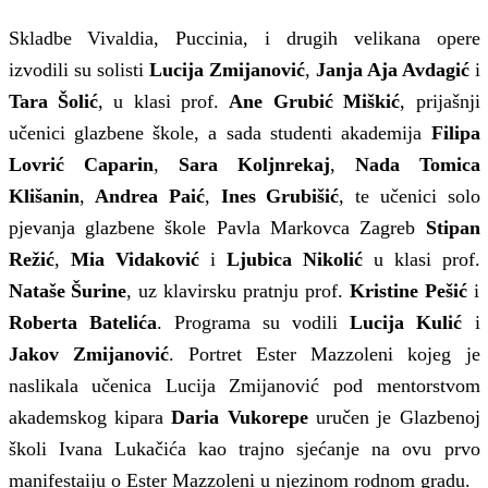
Skladbe Vivaldia, Puccinia, i drugih velikana opere
izvodili su solisti
Lucija Zmijanović
,
Janja Aja Avdagić
i
Tara Šolić
, u klasi prof.
Ane Grubić Miškić
, prijašnji
učenici glazbene škole, a sada studenti akademija
Filipa
Lovrić Caparin
,
Sara Koljnrekaj
,
Nada Tomica
Klišanin
,
Andrea Paić
,
Ines Grubišić
, te učenici solo
pjevanja glazbene škole Pavla Markovca Zagreb
Stipan
Režić
,
Mia Vidaković
i
Ljubica Nikolić
u klasi prof.
Nataše Šurine
, uz klavirsku pratnju prof.
Kristine Pešić
i
Roberta Batelića
. Programa su vodili
Lucija Kulić
i
Jakov Zmijanović
. Portret Ester Mazzoleni kojeg je
naslikala učenica Lucija Zmijanović pod mentorstvom
akademskog kipara
Daria Vukorepe
uručen je Glazbenoj
školi Ivana Lukačića kao trajno sjećanje na ovu prvo
manifestaiju o Ester Mazzoleni u njezinom rodnom gradu.