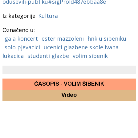
odusevili-publiku#sigProId487ebbaa8e
Iz kategorije:
Kultura
Označeno u:
gala koncert
ester mazzoleni
hnk u sibeniku
solo pjevacici
ucenici glazbene skole ivana
lukacica
studenti glazbe
volim sibenik
ČASOPIS - VOLIM ŠIBENIK
Video