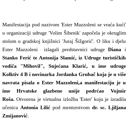
Manifestacija pod nazivom 'Ester Mazzoleni se vraća kući'
u organizaciji udruge 'Volim Šibenik' započela je okruglim
stolom u gradskoj knjižnici 'Juraj Šižgorić'. O liku i djelu
Ester Mazzoleni izlagali predstavnici udruge
Diana
i
Stanko Ferić te Antonija Slamić, iz Udruge turističkih
vodiča "Mihovil", Snjećana Klarić, u ime udruge
Kolktiv 4 B i novinarka Jordanka Grubač koja je u više
navrata pisala o Ester Mazzoleni,a manifestaciju je u
ime Hrvatske glazbene unije podrćao Vojmir
Roša.
Otvorena je virtualna izložba 'Ester' koju je izradila
učenica
Antonia Lilić
pod mentorstvom
dr. sc. Ljiljana
Zmijanović
.