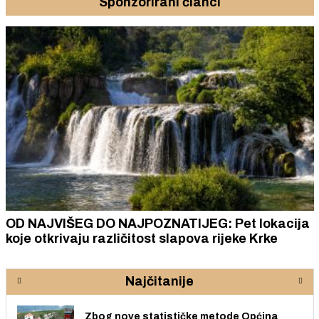
Sponzorirani članci
OD NAJVIŠEG DO NAJPOZNATIJEG: Pet lokacija
koje otkrivaju različitost slapova rijeke Krke
Najčitanije
Zbog nove statističke metode Općina