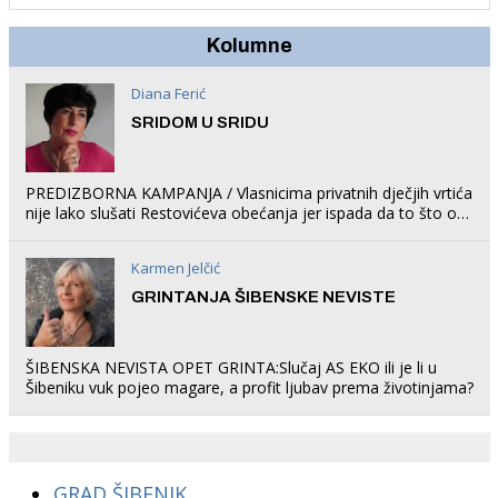
Kolumne
Diana Ferić
SRIDOM U SRIDU
PREDIZBORNA KAMPANJA / Vlasnicima privatnih dječjih vrtića
nije lako slušati Restovićeva obećanja jer ispada da to što oni
rade u Šibeniku ne postoji
Karmen Jelčić
GRINTANJA ŠIBENSKE NEVISTE
ŠIBENSKA NEVISTA OPET GRINTA:Slučaj AS EKO ili je li u
Šibeniku vuk pojeo magare, a profit ljubav prema životinjama?
GRAD ŠIBENIK