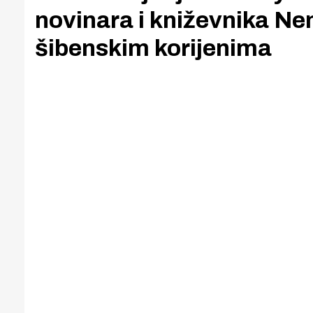
novinara i kniževnika N
šibenskim korijenima