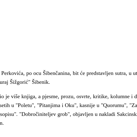
rkovića, po ocu Šibenčanina, bit će predstavljen sutra, u ut
uraj Šižgorić" Šibenik.
o je više knjiga, a pjesme, prozu, osvrte, kritike, kolumne i 
etih u "Poletu", "Pitanjima i Oku", kasnije u "Quorumu", "Za
sopisu". "Dobročiniteljev grob", objavljen u nakladi Sakcinsk
 Krke iz prve ruke -
Šibenik spreman za dol
n.
ostel Titius u
električnih autobusa: i
NP Krka u
12 punionica na kolodvo