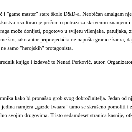
a
rač i "game master" stare škole D&D-a. Neobičan amalgam nj
iskustva rezultirao je pričom o potrazi za skrivenim znanjem i
aga može donijeti, pogotovo u svijetu vilenjaka, patuljaka, 
ome što, iako autor pripovjedački ne napušta granice žanra, da
 ne samo "herojskih" protagonista.
urednik knjige i izdavač te Nenad Perković, autor. Organizator
mnika kako bi pronašao grob svog dobročinitelja. Jedan od nj
e jedina namjera „gazde Iwaara“ tamo se skrušeno pomoliti i z
alno svojim drugovima. Tristo sedamdeset stranica kasnije, otkr