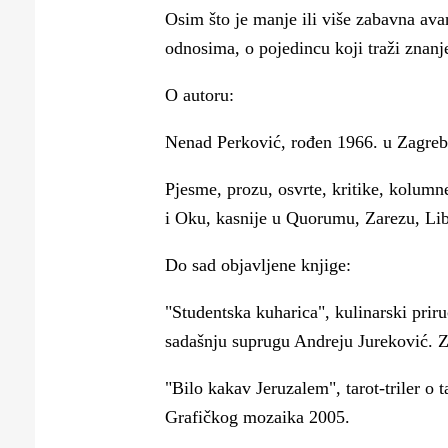
Osim što je manje ili više zabavna avan
odnosima, o pojedincu koji traži znanj
O autoru:
Nenad Perković, rođen 1966. u Zagrebu,
Pjesme, prozu, osvrte, kritike, kolumn
i Oku, kasnije u Quorumu, Zarezu, Lib
Do sad objavljene knjige:
"Studentska kuharica", kulinarski priru
sadašnju suprugu Andreju Jureković. Z
"Bilo kakav Jeruzalem", tarot-triler o
Grafičkog mozaika 2005.