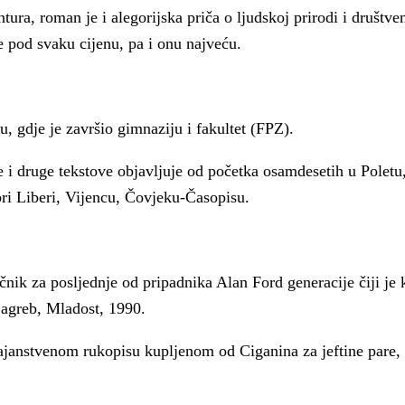
tura, roman je i alegorijska priča o ljudskoj prirodi i društve
e pod svaku cijenu, pa i onu najveću.
 gdje je završio gimnaziju i fakultet (FPZ).
e i druge tekstove objavljuje od početka osamdesetih u Poletu
ri Liberi, Vijencu, Čovjeku-Časopisu.
čnik za posljednje od pripadnika Alan Ford generacije čiji je 
agreb, Mladost, 1990.
 tajanstvenom rukopisu kupljenom od Ciganina za jeftine pare,