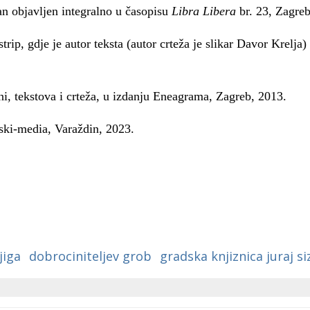
an objavljen integralno u časopisu
Libra Libera
br. 23, Zagre
strip, gdje je autor teksta (autor crteža je slikar Davor Krelja)
i, tekstova i crteža, u izdanju Eneagrama, Zagreb, 2013.
ski-media, Varaždin, 2023.
jiga
dobrociniteljev grob
gradska knjiznica juraj si