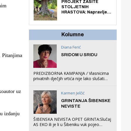
knjiga na kućnu adresu
PROJEKT ZAŠITE
nim
električnim biciklom.
STOLJETNIH
HRASTOVA: Napravljen
prvi stručni pregled
hrastova na lokaciji
Zmajevac
Kolumne
Diana Ferić
, Pitanjima
SRIDOM U SRIDU
PREDIZBORNA KAMPANJA / Vlasnicima
privatnih dječjih vrtića nije lako slušati
Restovićeva obećanja jer ispada da to
što oni rade u Šibeniku ne postoji
koautor uz
Karmen Jelčić
GRINTANJA ŠIBENSKE
NEVISTE
 u izdanju
ŠIBENSKA NEVISTA OPET GRINTA:Slučaj
AS EKO ili je li u Šibeniku vuk pojeo
magare, a profit ljubav prema