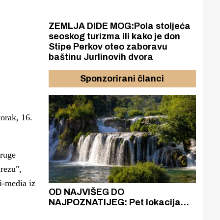
ZEMLJA DIDE MOG:Pola stoljeća
seoskog turizma ili kako je don
Stipe Perkov oteo zaboravu
baštinu Jurlinovih dvora
Sponzorirani članci
orak, 16.
druge
rezu",
i-media iz
azak
OD NAJVIŠEG DO
ZA
zgrađeno
NAJPOZNATIJEG: Pet lokacija
AKA
ru
koje otkrivaju različitost slapova
isku