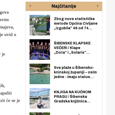
rijeke Krke
sud
Najčitanije
pod
egova
zaj
 svim
Zbog nove statističke
metode Općina Civljane
zmajeva,
„izgubila” 46 od 74
zaposlenika. Do sada je
je uvid u
imala više zaposlenika
nego radno sposobnih
ŠIBENSKE KLAPSKE
osoba među svojih 170
VEČERI / Klape
stanovnika.
„Dota” i „Solaris”
 je
otvaraju 27. Šibenske
klapske večeri na Maloj
loži
Sve plaže u Šibensko-
kninskoj županiji – osim
jedne - imaju status
javno dostupnog
ih,
pomorskog dobra u
općoj upotrebi. Pristup
KNJIGA NA KUĆNOM
apaliti
je slobodan i besplatan
PRAGU / Šibenska
it će se je
za sve građane i
Gradska knjižnica
posjetitelje.
„Juraj Šižgorić” uvela
besplatnu dostavu