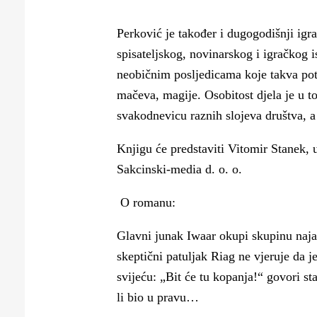
Puljanim
Perković je također i dugogodišnji ig
spisateljskog, novinarskog i igračkog 
neobičnim posljedicama koje takva potr
mačeva, magije. Osobitost djela je u t
svakodnevicu raznih slojeva društva, a
Knjigu će predstaviti Vitomir Stanek, 
Sakcinski-media d. o. o.
O romanu:
Glavni junak Iwaar okupi skupinu naja
skeptični patuljak Riag ne vjeruje da j
svijeću: „Bit će tu kopanja!“ govori st
li bio u pravu…