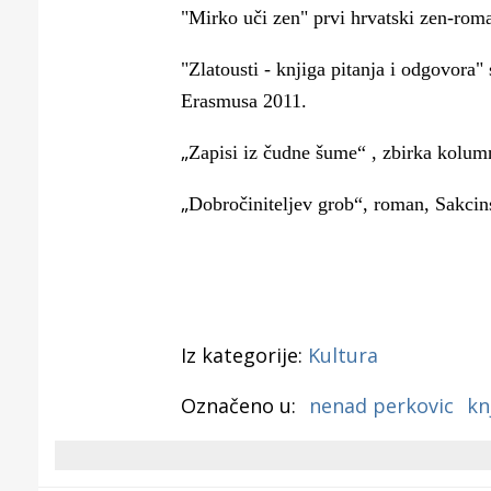
"Mirko uči zen" prvi hrvatski zen-rom
"Zlatousti - knjiga pitanja i odgovora" 
Erasmusa 2011.
„
Zapisi iz čudne šume“ , zbirka kolumn
„
Dobročiniteljev grob“, roman, Sakcin
Iz kategorije:
Kultura
Označeno u:
nenad perkovic
kn