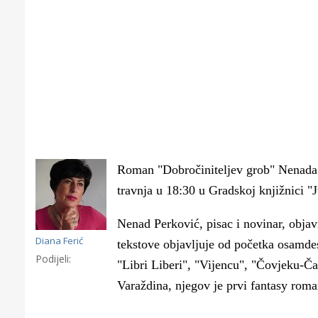
Roman "Dobročiniteljev grob" Nenada Pe
travnja u 18:30 u Gradskoj knjižnici "J
Nenad Perković, pisac i novinar, objavi
Diana Ferić
tekstove objavljuje od početka osamdes
Podijeli:
"Libri Liberi", "Vijencu", "Čovjeku-Ča
Gornji tok
Varaždina, njegov je prvi fantasy roma
Otkrijte h
edukativnom kampusu 