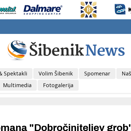
& Spektakli
Volim Šibenik
Spomenar
Naš
Multimedia
Fotogalerija
omana "Dobročiniteljev grob