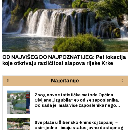
OD NAJVIŠEG DO NAJPOZNATIJEG: Pet lokacija
koje otkrivaju različitost slapova rijeke Krke
Najčitanije
Zbog nove statističke metode Općina
Civljane „izgubila” 46 od 74 zaposlenika.
Do sada je imala više zaposlenika nego
radno sposobnih osoba među svojih 170
stanovnika.
Sve plaže u Šibensko-kninskoj županiji –
osim jedne - imaju status javno dostupnog