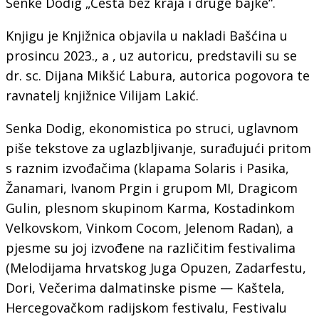
Senke Dodig „Cesta bez kraja i druge bajke“.
Knjigu je Knjižnica objavila u nakladi Bašćina u
prosincu 2023., a , uz autoricu, predstavili su se
dr. sc. Dijana Mikšić Labura, autorica pogovora te
ravnatelj knjižnice Vilijam Lakić.
Senka Dodig, ekonomistica po struci, uglavnom
piše tekstove za uglazbljivanje, surađujući pritom
s raznim izvođačima (klapama Solaris i Pasika,
Žanamari, Ivanom Prgin i grupom MI, Dragicom
Gulin, plesnom skupinom Karma, Kostadinkom
Velkovskom, Vinkom Cocom, Jelenom Radan), a
pjesme su joj izvođene na različitim festivalima
(Melodijama hrvatskog Juga Opuzen, Zadarfestu,
Dori, Večerima dalmatinske pisme — Kaštela,
Hercegovačkom radijskom festivalu, Festivalu