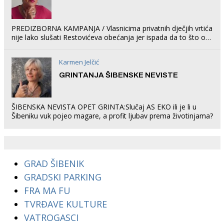
PREDIZBORNA KAMPANJA / Vlasnicima privatnih dječjih vrtića
nije lako slušati Restovićeva obećanja jer ispada da to što oni
rade u Šibeniku ne postoji
Karmen Jelčić
GRINTANJA ŠIBENSKE NEVISTE
ŠIBENSKA NEVISTA OPET GRINTA:Slučaj AS EKO ili je li u
Šibeniku vuk pojeo magare, a profit ljubav prema životinjama?
GRAD ŠIBENIK
GRADSKI PARKING
FRA MA FU
TVRĐAVE KULTURE
VATROGASCI