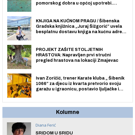
pomorskog dobra u općoj upotrebi.
Pristup je slobodan i besplatan za sve
građane i posjetitelje.
KNJIGA NA KUĆNOM PRAGU / Šibenska
Gradska knjižnica „Juraj Šižgorić” uvela
besplatnu dostavu knjiga na kućnu adresu
električnim biciklom.
PROJEKT ZAŠITE STOLJETNIH
HRASTOVA: Napravljen prvi stručni
pregled hrastova na lokaciji Zmajevac
Ivan Zoričić, trener Karate kluba „ Šibenik
1066” za djecu iz kvarta pretvorio svoju
garažu u igraonicu, postavio ljuljačke i
trampolin i organizirao dječje ljetno kino.
Kolumne
Diana Ferić
SRIDOM U SRIDU