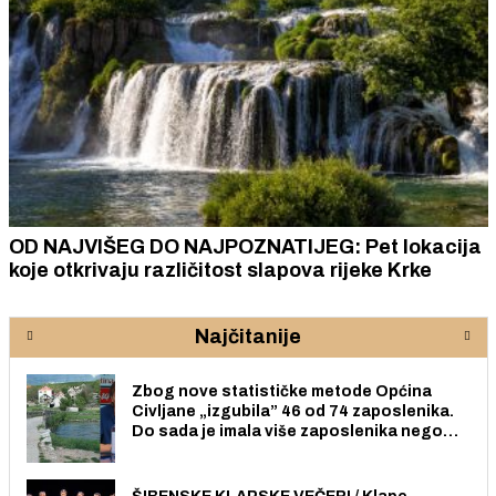
OD NAJVIŠEG DO NAJPOZNATIJEG: Pet lokacija
koje otkrivaju različitost slapova rijeke Krke
Najčitanije
Zbog nove statističke metode Općina
Civljane „izgubila” 46 od 74 zaposlenika.
Do sada je imala više zaposlenika nego
radno sposobnih osoba među svojih 170
stanovnika.