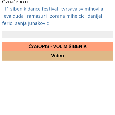
Označeno u:
11 sibenik dance festival
tvrsava sv mihovila
eva duda
ramazuri
zorana mihelcic
danijel
feric
sanja junakovic
ČASOPIS - VOLIM ŠIBENIK
Video