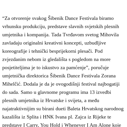
“Za otvorenje svakog Šibenik Dance Festivala biramo
vrhunsku produkciju, predstave slavnih svjetskih plesnih
umjetnika i kompanija. Tada Tvrđavom svetog Mihovila
zavladaju originalni kreativni koncepti, uzbudljive
koreografije i tehnički besprijekorni plesači. Pod
zvjezdanim nebom iz gledališta s pogledom na more
posjetiteljima je to iskustvo za pamćenje”, poručuje
umjetnička direktorica Šibenik Dance Festivala Zorana
Mihelčić. Dodala je da je ovogodišnji festival najbogatiji
do sada. Samo u glavnome programu ima 13 izvedbi
plesnih umjetnika iz Hrvatske i svijeta, a među
najatraktivnijim su birani dueti Baleta Hrvatskog narodnog
kazališta iz Splita i HNK Ivana pl. Zajca iz Rijeke te
predstave I Carry, You Hold i Whenever I Am Alone koje