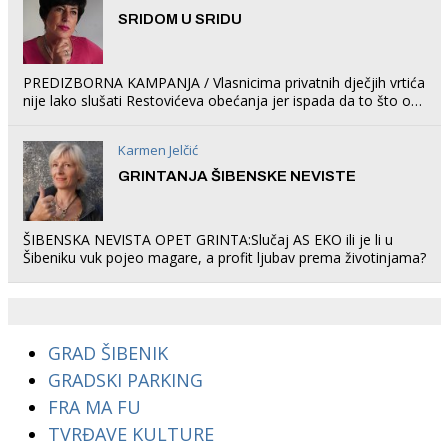
SRIDOM U SRIDU
PREDIZBORNA KAMPANJA / Vlasnicima privatnih dječjih vrtića
nije lako slušati Restovićeva obećanja jer ispada da to što oni
rade u Šibeniku ne postoji
Karmen Jelčić
GRINTANJA ŠIBENSKE NEVISTE
ŠIBENSKA NEVISTA OPET GRINTA:Slučaj AS EKO ili je li u
Šibeniku vuk pojeo magare, a profit ljubav prema životinjama?
GRAD ŠIBENIK
GRADSKI PARKING
FRA MA FU
TVRĐAVE KULTURE