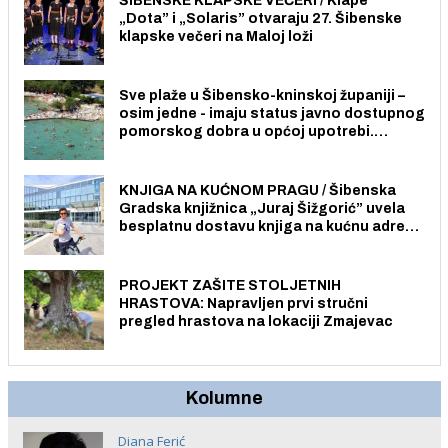
ŠIBENSKE KLAPSKE VEČERI / Klape
„Dota” i „Solaris” otvaraju 27. Šibenske
klapske večeri na Maloj loži
Sve plaže u Šibensko-kninskoj županiji –
osim jedne - imaju status javno dostupnog
pomorskog dobra u općoj upotrebi.
Pristup je slobodan i besplatan za sve
građane i posjetitelje.
KNJIGA NA KUĆNOM PRAGU / Šibenska
Gradska knjižnica „Juraj Šižgorić” uvela
besplatnu dostavu knjiga na kućnu adresu
električnim biciklom.
PROJEKT ZAŠITE STOLJETNIH
HRASTOVA: Napravljen prvi stručni
pregled hrastova na lokaciji Zmajevac
Kolumne
Diana Ferić