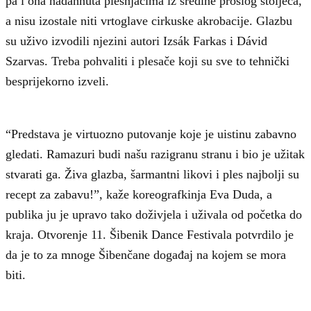
pa i ona nadahnuta plesnjacima iz sredine prošlog stoljeća,
a nisu izostale niti vrtoglave cirkuske akrobacije. Glazbu
su uživo izvodili njezini autori Izsák Farkas i Dávid
Szarvas. Treba pohvaliti i plesače koji su sve to tehnički
besprijekorno izveli.
“Predstava je virtuozno putovanje koje je uistinu zabavno
gledati. Ramazuri budi našu razigranu stranu i bio je užitak
stvarati ga. Živa glazba, šarmantni likovi i ples najbolji su
recept za zabavu!”, kaže koreografkinja Eva Duda, a
publika ju je upravo tako doživjela i uživala od početka do
kraja. Otvorenje 11. Šibenik Dance Festivala potvrdilo je
da je to za mnoge Šibenčane događaj na kojem se mora
biti.