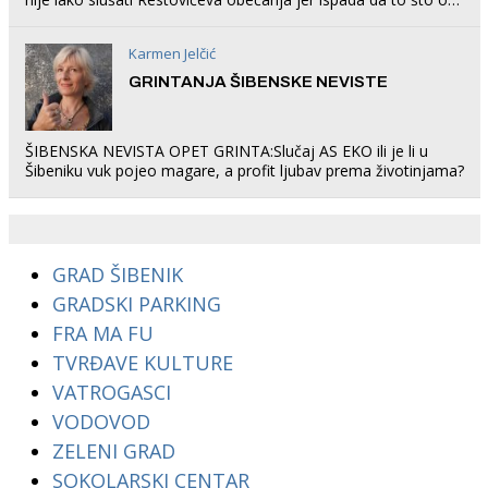
rade u Šibeniku ne postoji
Karmen Jelčić
GRINTANJA ŠIBENSKE NEVISTE
ŠIBENSKA NEVISTA OPET GRINTA:Slučaj AS EKO ili je li u
Šibeniku vuk pojeo magare, a profit ljubav prema životinjama?
GRAD ŠIBENIK
GRADSKI PARKING
FRA MA FU
TVRĐAVE KULTURE
VATROGASCI
VODOVOD
ZELENI GRAD
SOKOLARSKI CENTAR