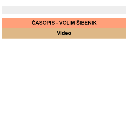
ČASOPIS - VOLIM ŠIBENIK
Video