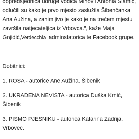
dopredsjednica udruge vodiča Mihovil Antonia Slamić,
odlučili su kako je prvo mjesto zaslužila Šibenčanka
Ana Aužina, a zanimljivo je kako je na trećem mjestu
završila natjecateljica iz Vrbovca.”,
kaže Maja
Gnjidić,
adminstatorica te Facebook grupe.
Verdecchia
Dobitnici:
1. ROSA - autorice Ane Aužina, Šibenik
2. UKRADENA NEVISTA - autorica Duška Krnić,
Šibenik
3. PISMO PJESNIKU - autorica Katarina Zadrija,
Vrbovec.