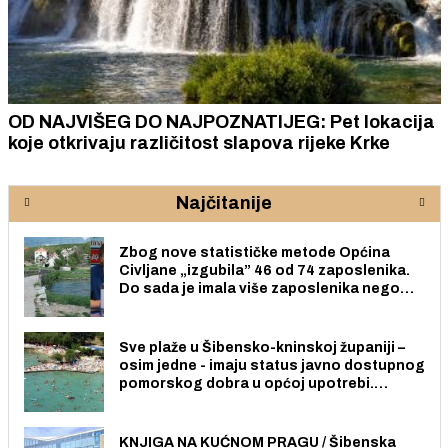
OD NAJVIŠEG DO NAJPOZNATIJEG: Pet lokacija
koje otkrivaju različitost slapova rijeke Krke
Najčitanije
Zbog nove statističke metode Općina
Civljane „izgubila” 46 od 74 zaposlenika.
Do sada je imala više zaposlenika nego
radno sposobnih osoba među svojih 170
stanovnika.
Sve plaže u Šibensko-kninskoj županiji –
osim jedne - imaju status javno dostupnog
pomorskog dobra u općoj upotrebi.
Pristup je slobodan i besplatan za sve
građane i posjetitelje.
KNJIGA NA KUĆNOM PRAGU / Šibenska