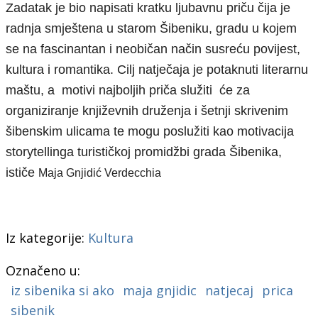
Z
adatak je bio napisati kratku ljubavnu priču čija je
radnja smještena u starom Šibeniku, gradu u kojem
se na fascinantan i neobičan način susreću povijest,
kultura i romantika. Cilj natječaja je potaknuti literarnu
maštu, a motivi najboljih priča služiti će za
organiziranje književnih druženja i šetnji skrivenim
šibenskim ulicama te mogu poslužiti kao motivacija
storytellinga turističkoj promidžbi grada Šibenika,
ističe
Maja Gnjidić Verdecchia
Iz kategorije:
Kultura
Označeno u:
iz sibenika si ako
maja gnjidic
natjecaj
prica
sibenik