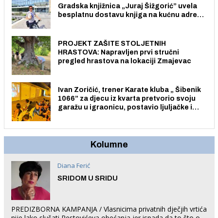
Gradska knjižnica „Juraj Šižgorić” uvela
besplatnu dostavu knjiga na kućnu adresu
električnim biciklom.
PROJEKT ZAŠITE STOLJETNIH
HRASTOVA: Napravljen prvi stručni
pregled hrastova na lokaciji Zmajevac
Ivan Zoričić, trener Karate kluba „ Šibenik
1066” za djecu iz kvarta pretvorio svoju
garažu u igraonicu, postavio ljuljačke i
trampolin i organizirao dječje ljetno kino.
Kolumne
Diana Ferić
SRIDOM U SRIDU
PREDIZBORNA KAMPANJA / Vlasnicima privatnih dječjih vrtića
nije lako slušati Restovićeva obećanja jer ispada da to što oni