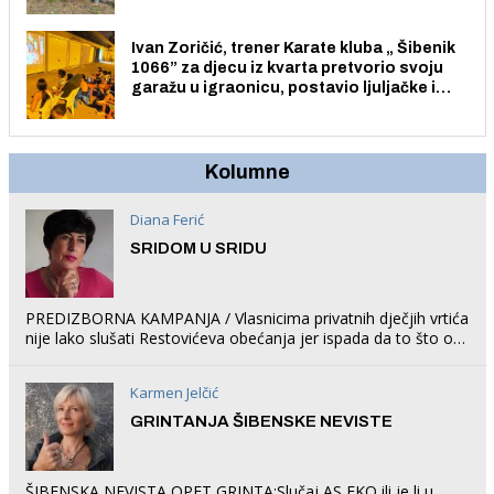
Ivan Zoričić, trener Karate kluba „ Šibenik
1066” za djecu iz kvarta pretvorio svoju
garažu u igraonicu, postavio ljuljačke i
trampolin i organizirao dječje ljetno kino.
Kolumne
Diana Ferić
SRIDOM U SRIDU
PREDIZBORNA KAMPANJA / Vlasnicima privatnih dječjih vrtića
nije lako slušati Restovićeva obećanja jer ispada da to što oni
rade u Šibeniku ne postoji
Karmen Jelčić
GRINTANJA ŠIBENSKE NEVISTE
ŠIBENSKA NEVISTA OPET GRINTA:Slučaj AS EKO ili je li u