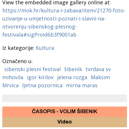
View the embedded image gallery online at:
https://mok.hr/kultura-i-zabava/item/21270-foto-
uzivanje-u-umjetnosti-poznati-i-slavni-na-
otvorenju-sibenskog-plesnog-
festivala#sigProId6b3f9001ab
Iz kategorije:
Kultura
Označeno u:
sibenski plesni festival
šibenik
tvrdava sv
mihovila
igor kirilov
jelena rozga
Maksim
Mrvica
ljetna pozornica
mirna maras
ČASOPIS - VOLIM ŠIBENIK
Video