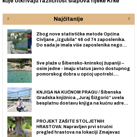
koje otkrivaju različitost slapova rijeke Krke
Najčitanije
Zbog nove statističke metode Općina
Civljane „izgubila” 46 od 74 zaposlenika.
Do sada je imala više zaposlenika nego
radno sposobnih osoba među svojih 170
stanovnika.
Sve plaže u Šibensko-kninskoj županiji –
osim jedne - imaju status javno dostupnog
pomorskog dobra u općoj upotrebi.
Pristup je slobodan i besplatan za sve
građane i posjetitelje.
KNJIGA NA KUĆNOM PRAGU / Šibenska
Gradska knjižnica „Juraj Šižgorić” uvela
besplatnu dostavu knjiga na kućnu adresu
električnim biciklom.
PROJEKT ZAŠITE STOLJETNIH
HRASTOVA: Napravljen prvi stručni
pregled hrastova na lokaciji Zmajevac