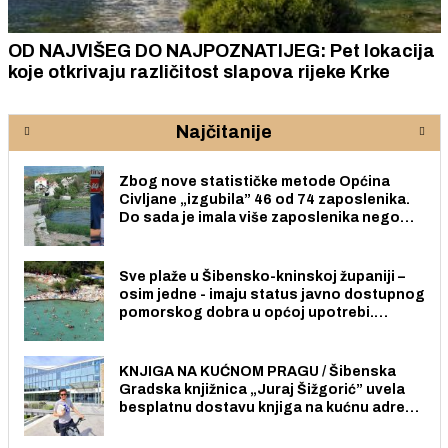
OD NAJVIŠEG DO NAJPOZNATIJEG: Pet lokacija
koje otkrivaju različitost slapova rijeke Krke
Najčitanije
Zbog nove statističke metode Općina
Civljane „izgubila” 46 od 74 zaposlenika.
Do sada je imala više zaposlenika nego
radno sposobnih osoba među svojih 170
stanovnika.
Sve plaže u Šibensko-kninskoj županiji –
osim jedne - imaju status javno dostupnog
pomorskog dobra u općoj upotrebi.
Pristup je slobodan i besplatan za sve
građane i posjetitelje.
KNJIGA NA KUĆNOM PRAGU / Šibenska
Gradska knjižnica „Juraj Šižgorić” uvela
besplatnu dostavu knjiga na kućnu adresu
električnim biciklom.