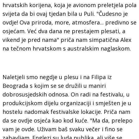
hrvatskih korijena, koja je avionom preletjela pola
svijeta da bi ovaj tjedan bila u Puli. "Čudesno je
ovdje! Ova priroda, more, atmosfera... predivno se
osjećam. Već dva dana ne prestajem plesati, a
vikend je pred nama" priča nam simpatična Alex
na tečnom hrvatskom s australskim naglaskom.
Naletjeli smo negdje u plesu i na Filipa iz
Beograda s kojim se se družili u maniri
dobrosusjedskih odnosa. On radi na festivalu, u
produkcijskom dijelu organizaciji i smješten je u
hostelu nadomak festivalske lokacije. Priča nam
da se ovdje osjeća kao kod kuće. "Ma da, prelepo
vam je ovde. Uživam baš svaku večer i fino se
zabavljam. Englezi su luda publika, ali više se