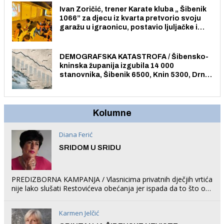
Ivan Zoričić, trener Karate kluba „ Šibenik
1066” za djecu iz kvarta pretvorio svoju
garažu u igraonicu, postavio ljuljačke i
trampolin i organizirao dječje ljetno kino.
DEMOGRAFSKA KATASTROFA / Šibensko-
kninska županija izgubila 14 000
stanovnika, Šibenik 6500, Knin 5300, Drniš
1758, Skradin 625, Vodice 275...
Kolumne
Diana Ferić
SRIDOM U SRIDU
PREDIZBORNA KAMPANJA / Vlasnicima privatnih dječjih vrtića
nije lako slušati Restovićeva obećanja jer ispada da to što oni
rade u Šibeniku ne postoji
Karmen Jelčić