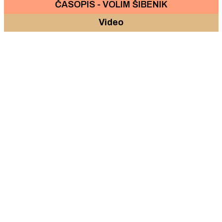
ČASOPIS - VOLIM ŠIBENIK
Video