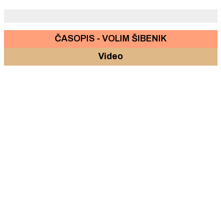
ČASOPIS - VOLIM ŠIBENIK
Video