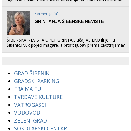
rade u Šibeniku ne postoji
Karmen Jelčić
GRINTANJA ŠIBENSKE NEVISTE
ŠIBENSKA NEVISTA OPET GRINTA:Slučaj AS EKO ili je li u
Šibeniku vuk pojeo magare, a profit ljubav prema životinjama?
GRAD ŠIBENIK
GRADSKI PARKING
FRA MA FU
TVRĐAVE KULTURE
VATROGASCI
VODOVOD
ZELENI GRAD
SOKOLARSKI CENTAR