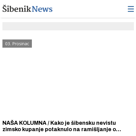
03. Prosinac
NAŠA KOLUMNA / Kako je šibensku nevistu
zimsko kupanje potaknulo na ramišljanje o
razvoju zimskog turizma u Šibeniku