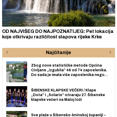
OD NAJVIŠEG DO NAJPOZNATIJEG: Pet lokacija
koje otkrivaju različitost slapova rijeke Krke
Najčitanije
Zbog nove statističke metode Općina
Civljane „izgubila” 46 od 74 zaposlenika.
Do sada je imala više zaposlenika nego
radno sposobnih osoba među svojih 170
stanovnika.
ŠIBENSKE KLAPSKE VEČERI / Klape
„Dota” i „Solaris” otvaraju 27. Šibenske
klapske večeri na Maloj loži
Sve plaže u Šibensko-kninskoj županiji –