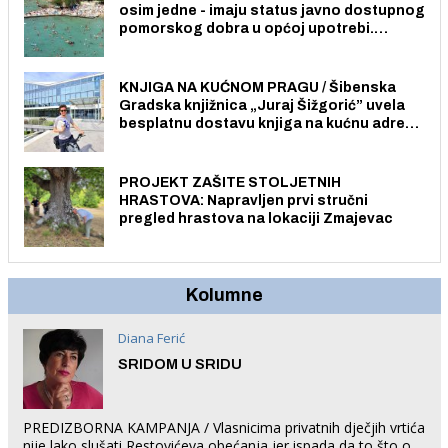
osim jedne - imaju status javno dostupnog
pomorskog dobra u općoj upotrebi.
Pristup je slobodan i besplatan za sve
građane i posjetitelje.
KNJIGA NA KUĆNOM PRAGU / Šibenska
Gradska knjižnica „Juraj Šižgorić” uvela
besplatnu dostavu knjiga na kućnu adresu
električnim biciklom.
PROJEKT ZAŠITE STOLJETNIH
HRASTOVA: Napravljen prvi stručni
pregled hrastova na lokaciji Zmajevac
Kolumne
Diana Ferić
SRIDOM U SRIDU
PREDIZBORNA KAMPANJA / Vlasnicima privatnih dječjih vrtića
nije lako slušati Restovićeva obećanja jer ispada da to što oni