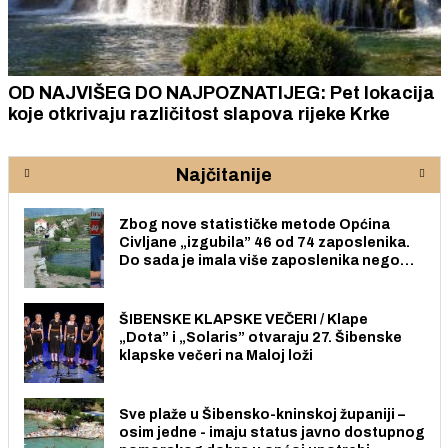
OD NAJVIŠEG DO NAJPOZNATIJEG: Pet lokacija
koje otkrivaju različitost slapova rijeke Krke
Najčitanije
Zbog nove statističke metode Općina
Civljane „izgubila” 46 od 74 zaposlenika.
Do sada je imala više zaposlenika nego
radno sposobnih osoba među svojih 170
stanovnika.
ŠIBENSKE KLAPSKE VEČERI / Klape
„Dota” i „Solaris” otvaraju 27. Šibenske
klapske večeri na Maloj loži
Sve plaže u Šibensko-kninskoj županiji –
osim jedne - imaju status javno dostupnog