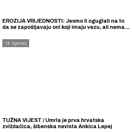
EROZIJA VRIJEDNOSTI: Jesmo li oguglali na to
da se zapošljavaju oni koji imaju vezu, ali nemaju
„nikakve veze“ o onome što bi trebali raditi
18. Siječanj
TUŽNA VIJEST / Umrla je prva hrvatska
zviždačica, šibenska nevista Ankica Lepej