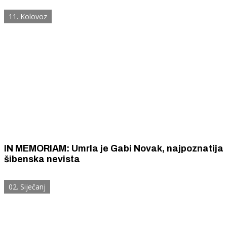
Šibeniku koji je izabrala za svoj dom
11. Kolovoz
IN MEMORIAM: Umrla je Gabi Novak, najpoznatija
šibenska nevista
02. Siječanj