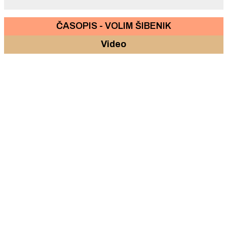
ČASOPIS - VOLIM ŠIBENIK
Video