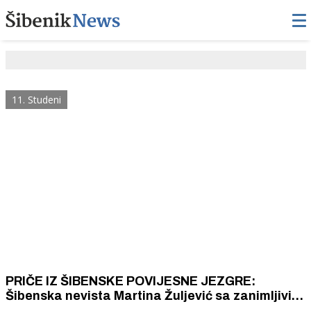
11. Studeni
PRIČE IZ ŠIBENSKE POVIJESNE JEZGRE:
Šibenska nevista Martina Žuljević sa zanimljivim
životopisom vodi malu umjetničku galeriju u