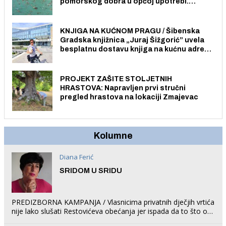
pomorskog dobra u općoj upotrebi.
Pristup je slobodan i besplatan za sve
građane i posjetitelje.
KNJIGA NA KUĆNOM PRAGU / Šibenska
Gradska knjižnica „Juraj Šižgorić” uvela
besplatnu dostavu knjiga na kućnu adresu
električnim biciklom.
PROJEKT ZAŠITE STOLJETNIH
HRASTOVA: Napravljen prvi stručni
pregled hrastova na lokaciji Zmajevac
Kolumne
Diana Ferić
SRIDOM U SRIDU
PREDIZBORNA KAMPANJA / Vlasnicima privatnih dječjih vrtića
nije lako slušati Restovićeva obećanja jer ispada da to što oni
rade u Šibeniku ne postoji