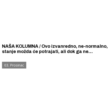
NAŠA KOLUMNA / Ovo izvanredno, ne-normalno,
stanje možda će potrajati, ali dok ga ne
prihvatimo kao „novo normalno“ u nama će
tinjati želja za povratkom na normalno, ljudsko
03. Prosinac