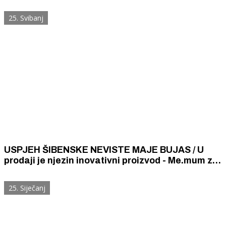
25. Svibanj
USPJEH ŠIBENSKE NEVISTE MAJE BUJAS / U
prodaji je njezin inovativni proizvod - Me.mum za
jednostavno utvrđivanje plodnih dana
25. Siječanj