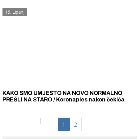
scenu sa svojim nezaboravnim filmskim
songovima.
15. Lipanj
KAKO SMO UMJESTO NA NOVO NORMALNO
PREŠLI NA STARO / Koronaples nakon čekića
1
2