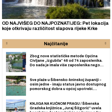
OD NAJVIŠEG DO NAJPOZNATIJEG: Pet lokacija
koje otkrivaju različitost slapova rijeke Krke
Najčitanije
Zbog nove statističke metode Općina
Civljane „izgubila” 46 od 74 zaposlenika.
Do sada je imala više zaposlenika nego
radno sposobnih osoba među svojih 170
stanovnika.
Sve plaže u Šibensko-kninskoj županiji –
osim jedne - imaju status javno dostupnog
pomorskog dobra u općoj upotrebi.
Pristup je slobodan i besplatan za sve
građane i posjetitelje.
KNJIGA NA KUĆNOM PRAGU / Šibenska
Gradska knjižnica „Juraj Šižgorić” uvela