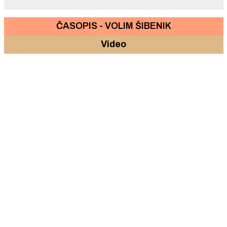
ČASOPIS - VOLIM ŠIBENIK
Video