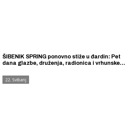
ŠIBENIK SPRING ponovno stiže u đardin: Pet
dana glazbe, druženja, radionica i vrhunske
spize u srcu grada
22. Svibanj