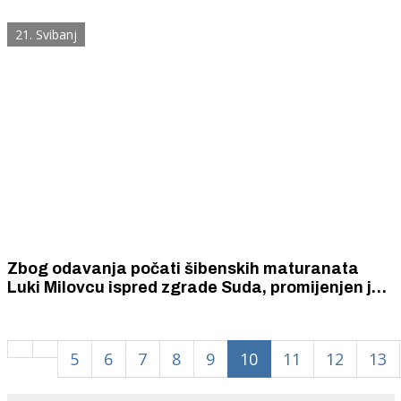
se skrivala uređajem za ometanje sustava za
praćenje ribarskih brodova
21. Svibanj
Zbog odavanja počati šibenskih maturanata
Luki Milovcu ispred zgrade Suda, promijenjen je
rad vožnje autobusa
5
6
7
8
9
10
11
12
13