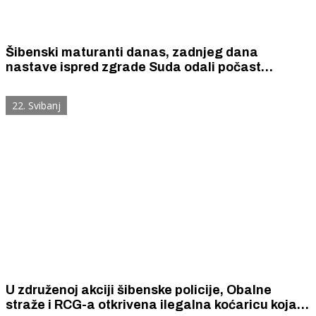
Šibenski maturanti danas, zadnjeg dana
nastave ispred zgrade Suda odali počast
ubijenom Luki i pustili u zrak 19 bijelih balona
22. Svibanj
U združenoj akciji šibenske policije, Obalne
straže i RCG-a otkrivena ilegalna koćaricu koja