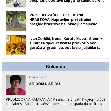
besplatnu dostavu knjiga na kućnu adresu
električnim biciklom.
PROJEKT ZAŠITE STOLJETNIH
HRASTOVA: Napravljen prvi stručni
pregled hrastova na lokaciji Zmajevac
Ivan Zoričić, trener Karate kluba „ Šibenik
1066” za djecu iz kvarta pretvorio svoju
garažu u igraonicu, postavio ljuljačke i
trampolin i organizirao dječje ljetno kino.
Kolumne
Diana Ferić
SRIDOM U SRIDU
PREDIZBORNA KAMPANJA / Vlasnicima privatnih dječjih vrtića
nije lako slušati Restovićeva obećanja jer ispada da to što oni
rade u Šibeniku ne postoji