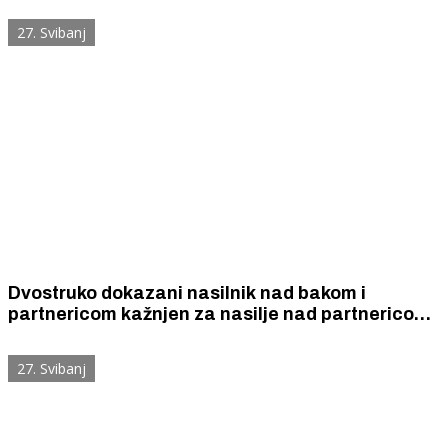
27. Svibanj
Dvostruko dokazani nasilnik nad bakom i
partnericom kažnjen za nasilje nad partnericom
novačanom kaznom od 1 000 eura
27. Svibanj