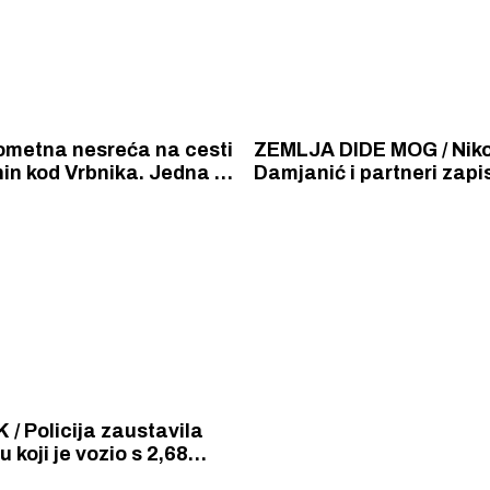
ometna nesreća na cesti
ZEMLJA DIDE MOG / Niko
nin kod Vrbnika. Jedna je
Damjanić i partneri zapis
tno stradala. Očevid je
svojim vinima i vinariji V
 Cesta je zatvorena za
Knina na turističku kart
et.
/ Policija zaustavila
u koji je vozio s 2,68
kohola u krvi. Bio je na