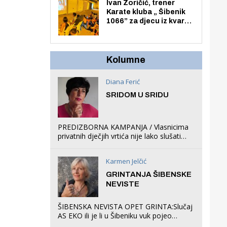
Zmajevac
Ivan Zoričić, trener
Karate kluba „ Šibenik
1066” za djecu iz kvarta
pretvorio svoju garažu
u igraonicu, postavio
ljuljačke i trampolin i
organizirao dječje
Kolumne
ljetno kino.
Diana Ferić
SRIDOM U SRIDU
PREDIZBORNA KAMPANJA / Vlasnicima
privatnih dječjih vrtića nije lako slušati
Restovićeva obećanja jer ispada da to
što oni rade u Šibeniku ne postoji
Karmen Jelčić
GRINTANJA ŠIBENSKE
NEVISTE
ŠIBENSKA NEVISTA OPET GRINTA:Slučaj
AS EKO ili je li u Šibeniku vuk pojeo
magare, a profit ljubav prema