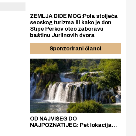
ZEMLJA DIDE MOG:Pola stoljeća
seoskog turizma ili kako je don
Stipe Perkov oteo zaboravu
baštinu Jurlinovih dvora
Sponzorirani članci
azak
OD NAJVIŠEG DO
ZA
zgrađeno
NAJPOZNATIJEG: Pet lokacija
AKA
ru
koje otkrivaju različitost slapova
isku