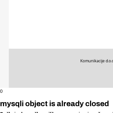
Komunikacije d.o.o
0
mysqli object is already closed