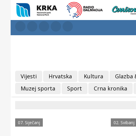
Vijesti
Hrvatska
Kultura
Glazba 
Muzej sporta
Sport
Crna kronika
07. Siječanj
02. Svibanj