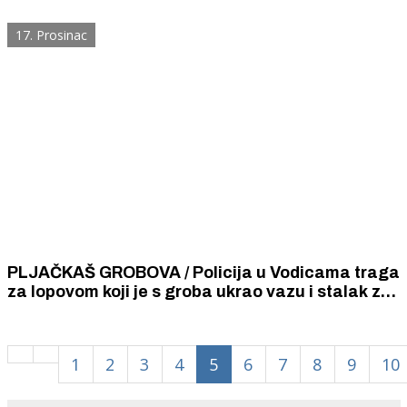
Slovaka
17. Prosinac
PLJAČKAŠ GROBOVA / Policija u Vodicama traga
za lopovom koji je s groba ukrao vazu i stalak za
svijeće
1
2
3
4
5
6
7
8
9
10