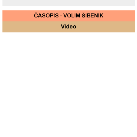
ČASOPIS - VOLIM ŠIBENIK
Video