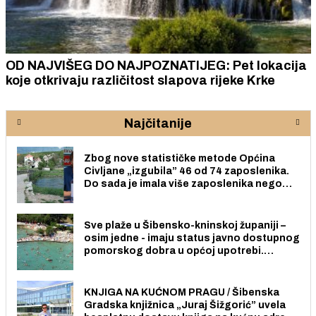
OD NAJVIŠEG DO NAJPOZNATIJEG: Pet lokacija
koje otkrivaju različitost slapova rijeke Krke
Najčitanije
Zbog nove statističke metode Općina
Civljane „izgubila” 46 od 74 zaposlenika.
Do sada je imala više zaposlenika nego
radno sposobnih osoba među svojih 170
stanovnika.
Sve plaže u Šibensko-kninskoj županiji –
osim jedne - imaju status javno dostupnog
pomorskog dobra u općoj upotrebi.
Pristup je slobodan i besplatan za sve
građane i posjetitelje.
KNJIGA NA KUĆNOM PRAGU / Šibenska
Gradska knjižnica „Juraj Šižgorić” uvela