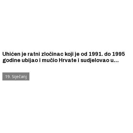
Uhićen je ratni zločinac koji je od 1991. do 1995
godine ubijao i mučio Hrvate i sudjelovao u
rušenju svih crkvi na okupiranom području
Vodica i Skradina.
19. Siječanj