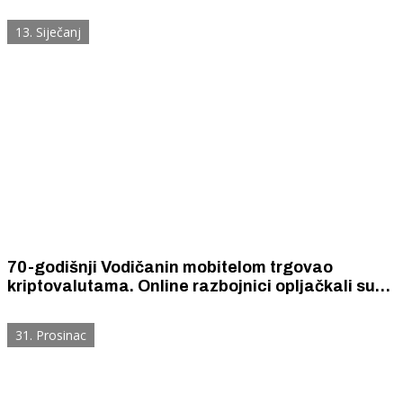
obitelji i kuća u svojoj župi i koliko su priloga u
novcu dali vodički vjernici
13. Siječanj
70-godišnji Vodičanin mobitelom trgovao
kriptovalutama. Online razbojnici opljačkali su
ga za 6.100 eura.
31. Prosinac