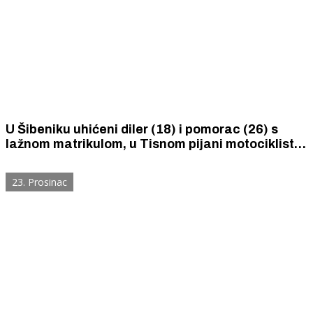
U Šibeniku uhićeni diler (18) i pomorac (26) s
lažnom matrikulom, u Tisnom pijani motociklist
vozio drogiranog putnika, a u Vodicama uhićen
prevarant (69)
23. Prosinac