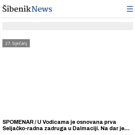
27. Siječanj
SPOMENAR / U Vodicama je osnovana prva
Seljačko-radna zadruga u Dalmaciji. Na dar je
dobila kamion. Proizvodit će piliće, jaja, luk i