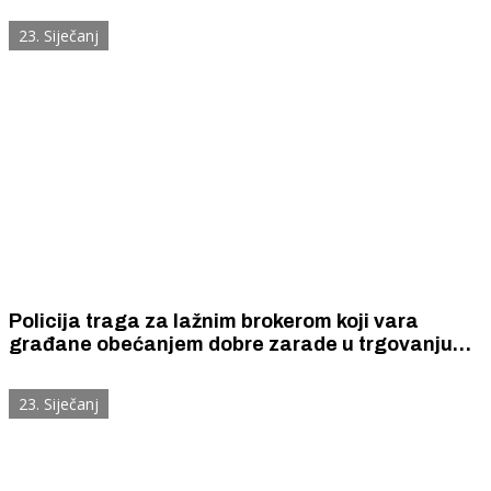
kukuruz.
23. Siječanj
Policija traga za lažnim brokerom koji vara
građane obećanjem dobre zarade u trgovanju
dionicama. Nasjeo je Vodičanin (27), ali je odmah
alarmirao policiju.
23. Siječanj