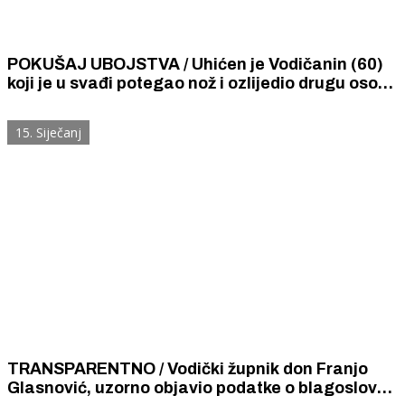
POKUŠAJ UBOJSTVA / Uhićen je Vodičanin (60)
koji je u svađi potegao nož i ozlijedio drugu osobu
(30)
15. Siječanj
TRANSPARENTNO / Vodički župnik don Franjo
Glasnović, uzorno objavio podatke o blagoslovu