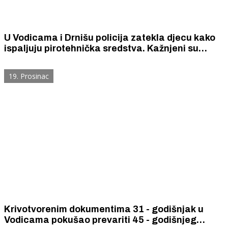
U Vodicama i Drnišu policija zatekla djecu kako
ispaljuju pirotehnička sredstva. Kažnjeni su
roditelji djece s po 130 eura i prijavljeni Zavodu
za socijalni rad
19. Prosinac
Krivotvorenim dokumentima 31 - godišnjak u
Vodicama pokušao prevariti 45 - godišnjeg