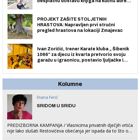
besplatnu dostavu knjiga na kućnu adresu
električnim biciklom.
PROJEKT ZAŠITE STOLJETNIH
HRASTOVA: Napravljen prvi stručni
pregled hrastova na lokaciji Zmajevac
Ivan Zoričić, trener Karate kluba „ Šibenik
1066” za djecu iz kvarta pretvorio svoju
garažu u igraonicu, postavio ljuljačke i
trampolin i organizirao dječje ljetno kino.
Kolumne
Diana Ferić
SRIDOM U SRIDU
PREDIZBORNA KAMPANJA / Vlasnicima privatnih dječjih vrtića
nije lako slušati Restovićeva obećanja jer ispada da to što oni
rade u Šibeniku ne postoji