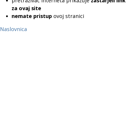
pretraživač interneta prikazuje
zastarjeli link
za ovaj site
nemate pristup
ovoj stranici
Naslovnica