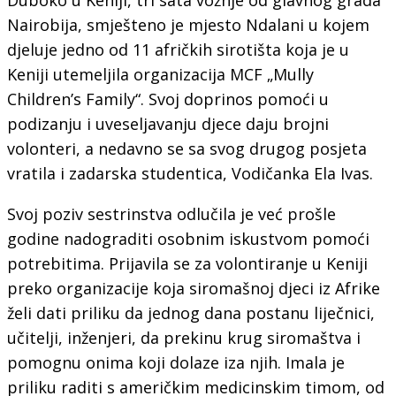
Nairobija, smješteno je mjesto Ndalani u kojem
djeluje jedno od 11 afričkih sirotišta koja je u
Keniji utemeljila organizacija MCF „Mully
Children’s Family“. Svoj doprinos pomoći u
podizanju i uveseljavanju djece daju brojni
volonteri, a nedavno se sa svog drugog posjeta
vratila i zadarska studentica, Vodičanka Ela Ivas.
Svoj poziv sestrinstva odlučila je već prošle
godine nadograditi osobnim iskustvom pomoći
potrebitima. Prijavila se za volontiranje u Keniji
preko organizacije koja siromašnoj djeci iz Afrike
želi dati priliku da jednog dana postanu liječnici,
učitelji, inženjeri, da prekinu krug siromaštva i
pomognu onima koji dolaze iza njih. Imala je
priliku raditi s američkim medicinskim timom, od