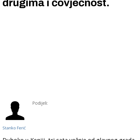
drugima i čovječnost.
Podijeli:
Stanko Ferić
Duboko u Keniji, tri sata vožnje od glavnog grada