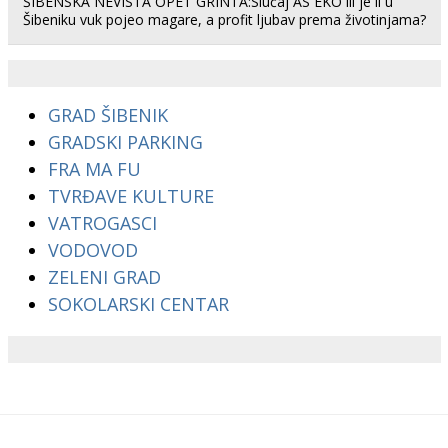
ŠIBENSKA NEVISTA OPET GRINTA:Slučaj AS EKO ili je li u
Šibeniku vuk pojeo magare, a profit ljubav prema životinjama?
GRAD ŠIBENIK
GRADSKI PARKING
FRA MA FU
TVRĐAVE KULTURE
VATROGASCI
VODOVOD
ZELENI GRAD
SOKOLARSKI CENTAR