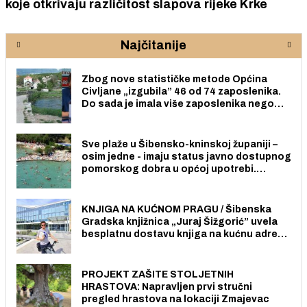
koje otkrivaju različitost slapova rijeke Krke
Najčitanije
Zbog nove statističke metode Općina
Civljane „izgubila” 46 od 74 zaposlenika.
Do sada je imala više zaposlenika nego
radno sposobnih osoba među svojih 170
stanovnika.
Sve plaže u Šibensko-kninskoj županiji –
osim jedne - imaju status javno dostupnog
pomorskog dobra u općoj upotrebi.
Pristup je slobodan i besplatan za sve
građane i posjetitelje.
KNJIGA NA KUĆNOM PRAGU / Šibenska
Gradska knjižnica „Juraj Šižgorić” uvela
besplatnu dostavu knjiga na kućnu adresu
električnim biciklom.
PROJEKT ZAŠITE STOLJETNIH
HRASTOVA: Napravljen prvi stručni
pregled hrastova na lokaciji Zmajevac