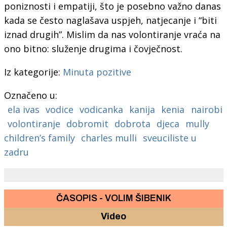
poniznosti i empatiji, što je posebno važno danas
kada se često naglašava uspjeh, natjecanje i “biti
iznad drugih”. Mislim da nas volontiranje vraća na
ono bitno: služenje drugima i čovječnost.
Iz kategorije:
Minuta pozitive
Označeno u:
ela ivas
vodice
vodicanka
kanija
kenia
nairobi
volontiranje
dobromit
dobrota
djeca
mully
children’s family
charles mulli
sveuciliste u
zadru
ČASOPIS - VOLIM ŠIBENIK
Video