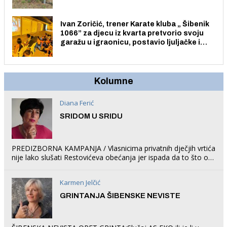
Ivan Zoričić, trener Karate kluba „ Šibenik
1066” za djecu iz kvarta pretvorio svoju
garažu u igraonicu, postavio ljuljačke i
trampolin i organizirao dječje ljetno kino.
Kolumne
Diana Ferić
SRIDOM U SRIDU
PREDIZBORNA KAMPANJA / Vlasnicima privatnih dječjih vrtića
nije lako slušati Restovićeva obećanja jer ispada da to što oni
rade u Šibeniku ne postoji
Karmen Jelčić
GRINTANJA ŠIBENSKE NEVISTE