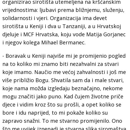
organizirao sirotišta utemeljena na kršćanskim
vrijednostima: ljubavi prema bližnjemu, služenju,
solidarnosti i vjeri. Organizacija ima devet
sirotišta u Keniji i dva u Tanzaniji, a u Hrvatskoj
djeluje i MCF Hrvatska, koju vode Matija Gorjanec
i njegov kolega Mihael Bermanec.
- Boravak u Keniji najviše mi je promijenio pogled
na to koliko mi znamo biti nezahvalni za stvari
koje imamo. Naučio me većoj zahvalnosti i još me
više približio Bogu. Shvatila sam da i male stvari,
koje nama možda izgledaju beznačajno, nekome
mogu značiti jako puno. Kad čujem životne priče
djece i vidim kroz što su prošli, a opet koliko se
bore i idu naprijed, to mi pokaže koliko su
zapravo snažni. To me stvarno promijenilo. Ono
što me uvijek iznenadi je stvarna slika siromaštva.