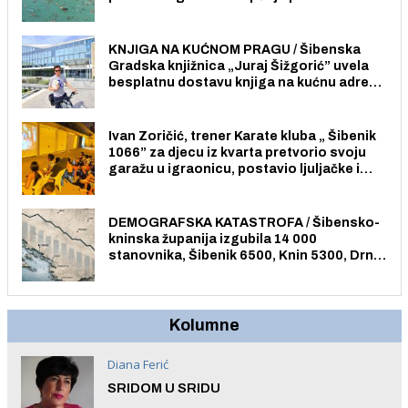
Pristup je slobodan i besplatan za sve
građane i posjetitelje.
KNJIGA NA KUĆNOM PRAGU / Šibenska
Gradska knjižnica „Juraj Šižgorić” uvela
besplatnu dostavu knjiga na kućnu adresu
električnim biciklom.
Ivan Zoričić, trener Karate kluba „ Šibenik
1066” za djecu iz kvarta pretvorio svoju
garažu u igraonicu, postavio ljuljačke i
trampolin i organizirao dječje ljetno kino.
DEMOGRAFSKA KATASTROFA / Šibensko-
kninska županija izgubila 14 000
stanovnika, Šibenik 6500, Knin 5300, Drniš
1758, Skradin 625, Vodice 275...
Kolumne
Diana Ferić
SRIDOM U SRIDU