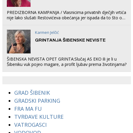
PREDIZBORNA KAMPANJA / Vlasnicima privatnih dječjih vrtića
nije lako slušati Restovićeva obećanja jer ispada da to što oni
rade u Šibeniku ne postoji
Karmen Jelčić
GRINTANJA ŠIBENSKE NEVISTE
ŠIBENSKA NEVISTA OPET GRINTA:Slučaj AS EKO ili je li u
Šibeniku vuk pojeo magare, a profit ljubav prema životinjama?
GRAD ŠIBENIK
GRADSKI PARKING
FRA MA FU
TVRĐAVE KULTURE
VATROGASCI
VODOVOD