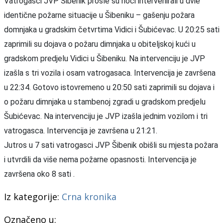
Vatrogasci JVP Šibenik prošle su noći intervenirali u dvie
identične požarne situacije u Šibeniku – gašenju požara
domnjaka u gradskim četvrtima Vidici i Šubićevac. U 20:25 sati
zaprimili su dojava o požaru dimnjaka u obiteljskoj kući u
gradskom predjelu Vidici u Šibeniku. Na intervenciju je JVP
izašla s tri vozila i osam vatrogasaca. Intervencija je završena
u 22:34. Gotovo istovremeno u 20:50 sati zaprimili su dojava i
o požaru dimnjaka u stambenoj zgradi u gradskom predjelu
Šubićevac. Na intervenciju je JVP izašla jednim vozilom i tri
vatrogasca. Intervencija je završena u 21:21.
Jutros u 7 sati vatrogasci JVP Šibenik obišli su mjesta požara
i utvrdili da više nema požarne opasnosti. Intervencija je
završena oko 8 sati .
Iz kategorije:
Crna kronika
Označeno u: