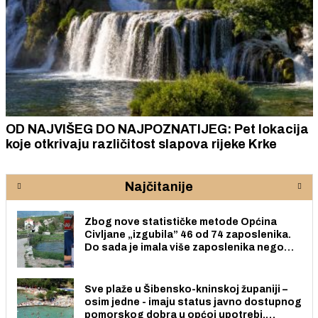
OD NAJVIŠEG DO NAJPOZNATIJEG: Pet lokacija
koje otkrivaju različitost slapova rijeke Krke
Najčitanije
Zbog nove statističke metode Općina
Civljane „izgubila” 46 od 74 zaposlenika.
Do sada je imala više zaposlenika nego
radno sposobnih osoba među svojih 170
stanovnika.
Sve plaže u Šibensko-kninskoj županiji –
osim jedne - imaju status javno dostupnog
pomorskog dobra u općoj upotrebi.