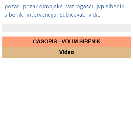
pozar
pozar dimnjaka
vatrogasci
jvp sibenik
sibenik
intervencija
subicevac
vidici
ČASOPIS - VOLIM ŠIBENIK
Video