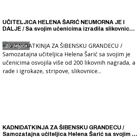
UČITELJICA HELENA ŠARIĆ NEUMORNA JE I
DALJE / Sa svojim učenicima izradila slikovnicu
"Daruj krv" kako bi pomogli osvještavanju o
važnosti darivanja krvi
20. Veljača
KADNIDATKINJA ZA ŠIBENSKU GRANDECU /
Samozatajna učiteljica Helena Šarić sa svojim je