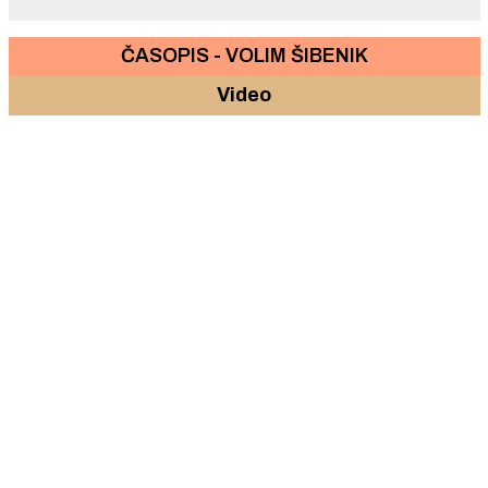
ČASOPIS - VOLIM ŠIBENIK
Video