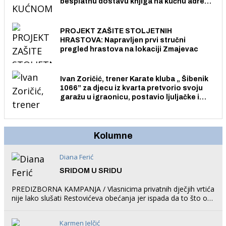
besplatnu dostavu knjiga na kućnu adresu
električnim biciklom.
PROJEKT ZAŠITE STOLJETNIH
HRASTOVA: Napravljen prvi stručni
pregled hrastova na lokaciji Zmajevac
Ivan Zoričić, trener Karate kluba „ Šibenik
1066” za djecu iz kvarta pretvorio svoju
garažu u igraonicu, postavio ljuljačke i
trampolin i organizirao dječje ljetno kino.
Kolumne
Diana Ferić
SRIDOM U SRIDU
PREDIZBORNA KAMPANJA / Vlasnicima privatnih dječjih vrtića
nije lako slušati Restovićeva obećanja jer ispada da to što oni
rade u Šibeniku ne postoji
Karmen Jelčić