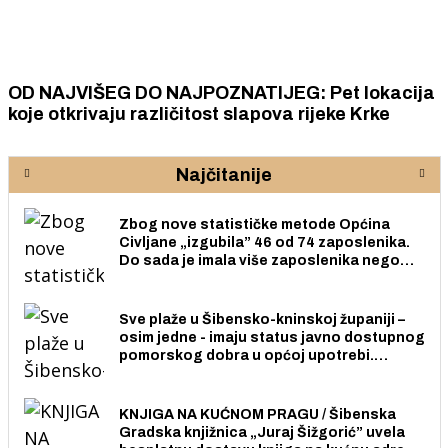
OD NAJVIŠEG DO NAJPOZNATIJEG: Pet lokacija
koje otkrivaju različitost slapova rijeke Krke
Najčitanije
Zbog nove statističke metode Općina
Civljane „izgubila” 46 od 74 zaposlenika.
Do sada je imala više zaposlenika nego
radno sposobnih osoba među svojih 170
stanovnika.
Sve plaže u Šibensko-kninskoj županiji –
osim jedne - imaju status javno dostupnog
pomorskog dobra u općoj upotrebi.
Pristup je slobodan i besplatan za sve
građane i posjetitelje.
KNJIGA NA KUĆNOM PRAGU / Šibenska
Gradska knjižnica „Juraj Šižgorić” uvela