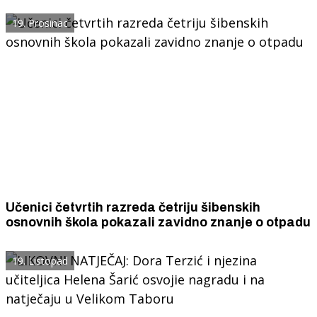
Hrvatskoj.
19. Prosinac
Učenici četvrtih razreda četriju šibenskih
osnovnih škola pokazali zavidno znanje o otpadu
19. Listopad