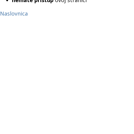
nemate pristup
ovoj stranici
Naslovnica