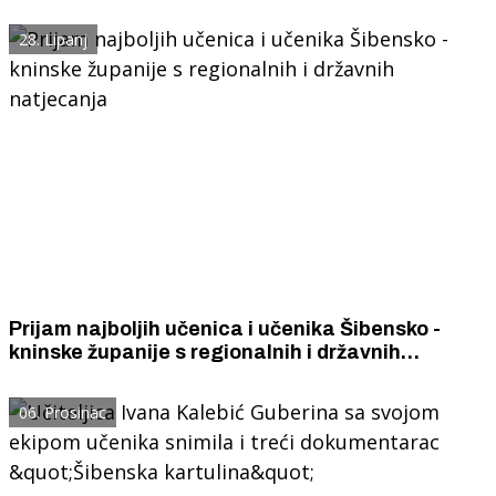
učenicima osvojila više od 200 likovnih nagrada,
a rade i igrokaze, stripove, slikovnice...
28. Lipanj
Prijam najboljih učenica i učenika Šibensko -
kninske županije s regionalnih i državnih
natjecanja
06. Prosinac