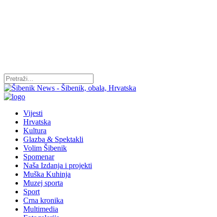
Vijesti
Hrvatska
Kultura
Glazba & Spektakli
Volim Šibenik
Spomenar
Naša Izdanja i projekti
Muška Kuhinja
Muzej sporta
Sport
Crna kronika
Multimedia