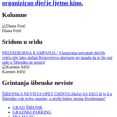
organizirao dječje ljetno kino.
Kolumne
Diana Ferić
Sridom u sridu
PREDIZBORNA KAMPANJA / Vlasnicima privatnih dječjih
vrtića nije lako slušati Restovićeva obećanja jer ispada da to što oni
rade u Šibeniku ne postoji
Karmen Jelčić
Grintanja šibenske neviste
ŠIBENSKA NEVISTA OPET GRINTA:Slučaj AS EKO ili je li u
Šibeniku vuk pojeo magare, a profit ljubav prema životinjama?
GRAD ŠIBENIK
GRADSKI PARKING
FRA MA FU