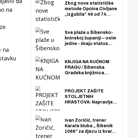
javili da
Zbog nove statističke
mo na
metode Općina Civljane
„izgubila” 46 od 74
zaposlenika. Do sada je
uze
imala više zaposlenika
nego radno sposobnih
Sve plaže u Šibensko-
osoba među svojih 170
kninskoj županiji – osim
stanovnika.
jedne - imaju status
u na
javno dostupnog
pomorskog dobra u
stavku
općoj upotrebi. Pristup
KNJIGA NA KUĆNOM
je slobodan i besplatan
PRAGU / Šibenska
za sve građane i
Gradska knjižnica
posjetitelje.
„Juraj Šižgorić” uvela
besplatnu dostavu
knjiga na kućnu adresu
PROJEKT ZAŠITE
električnim biciklom.
STOLJETNIH
HRASTOVA: Napravljen
prvi stručni pregled
hrastova na lokaciji
Zmajevac
Ivan Zoričić, trener
Karate kluba „ Šibenik
1066” za djecu iz kvarta
pretvorio svoju garažu