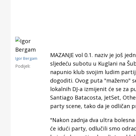
MAZANJE vol 0.1. naziv je još jed
Igor Bergam
sljedeću subotu u Kuglani na Šu
Podijeli:
napunio klub svojim ludim partij
dogoditi. Ovog puta "mažemo" se
lokalnih DJ-a izmijenit će se za 
Santiago Batacosta, JetSet, Oth
Gornji tok
party scene, tako da je odličan 
Otkrijte h
edukativnom kampusu 
Puljanim
"Nakon zadnja dva ultra bolesna
će idući party, odlučili smo odrad