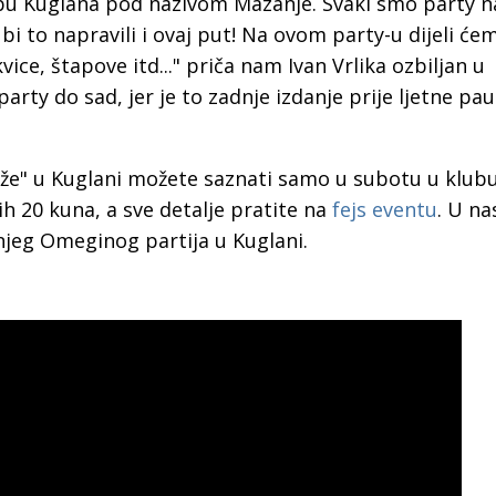
ubu Kuglana pod nazivom Mazanje. Svaki smo party na
 bi to napravili i ovaj put! Na ovom party-u dijeli će
ice, štapove itd..." priča nam Ivan Vrlika ozbiljan u
rty do sad, jer je to zadnje izdanje prije ljetne pa
aže" u Kuglani možete saznati samo u subotu u klub
ih 20 kuna, a sve detalje pratite na
fejs eventu
. U na
dnjeg Omeginog partija u Kuglani.