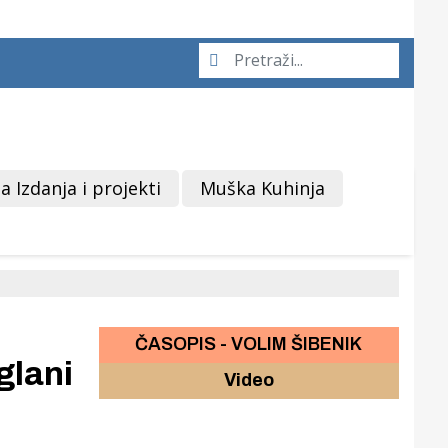
a Izdanja i projekti
Muška Kuhinja
ČASOPIS - VOLIM ŠIBENIK
glani
Video