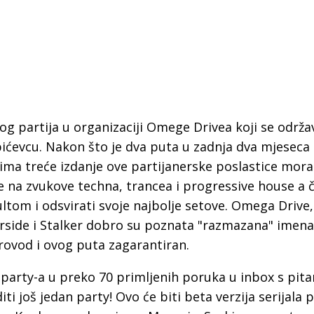
nog partija u organizaciji Omege Drivea koji se održa
bićevcu. Nakon što je dva puta u zadnja dva mjeseca
ima treće izdanje ove partijanerske poslastice mora
 na zvukove techna, trancea i progressive house a č
pultom i odsvirati svoje najbolje setove. Omega Drive,
erside i Stalker dobro su poznata "razmazana" imen
 Krke iz prve ruke -
Šibenik spreman za dol
provod i ovog puta zagarantiran.
ostel Titius u
električnih autobusa: i
NP Krka u
12 punionica na kolodvo
a
 party-a u preko 70 primljenih poruka u inbox s pit
iti još jedan party! Ovo će biti beta verzija serijala 