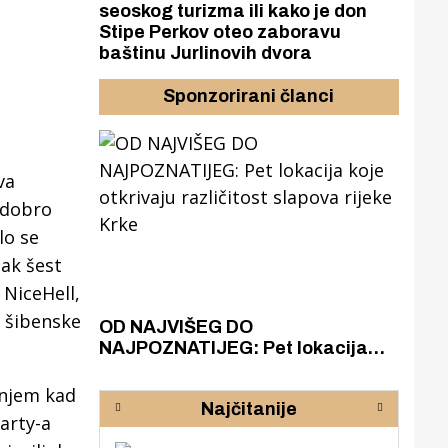
seoskog turizma ili kako je don
Stipe Perkov oteo zaboravu
baštinu Jurlinovih dvora
Sponzorirani članci
va
 dobro
lo se
ak šest
 NiceHell,
a šibenske
azak
OD NAJVIŠEG DO
ZA
zgrađeno
NAJPOZNATIJEG: Pet lokacija
AKA
ru
koje otkrivaju različitost slapova
isku
rijeke Krke
sud
anjem kad
Najčitanije
pod
party-a
zaj