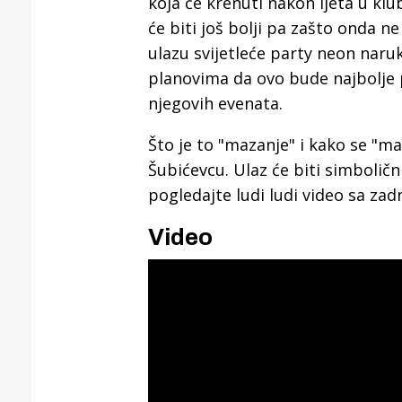
koja će krenuti nakon ljeta u kl
će biti još bolji pa zašto onda ne
ulazu svijetleće party neon narukv
planovima da ovo bude najbolje pa
njegovih evenata.
Što je to "mazanje" i kako se "m
Šubićevcu. Ulaz će biti simboličn
pogledajte ludi ludi video sa za
Video