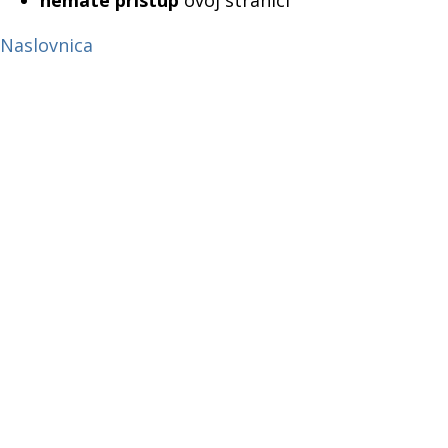
nemate pristup
ovoj stranici
Naslovnica