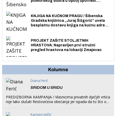
pomorskog dobra u općoj upotrebi.
Pristup je slobodan i besplatan za sve
građane i posjetitelje.
KNJIGA NA KUĆNOM PRAGU / Šibenska
Gradska knjižnica „Juraj Šižgorić” uvela
besplatnu dostavu knjiga na kućnu adresu
električnim biciklom.
PROJEKT ZAŠITE STOLJETNIH
HRASTOVA: Napravljen prvi stručni
pregled hrastova na lokaciji Zmajevac
Kolumne
Diana Ferić
SRIDOM U SRIDU
PREDIZBORNA KAMPANJA / Vlasnicima privatnih dječjih vrtića
nije lako slušati Restovićeva obećanja jer ispada da to što oni
rade u Šibeniku ne postoji
Karmen Jelčić