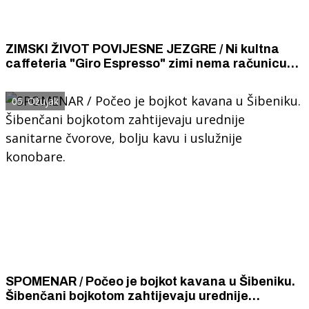
ZIMSKI ŽIVOT POVIJESNE JEZGRE / Ni kultna
caffeteria "Giro Espresso" zimi nema računicu
raditi cijeli dan jer u povijesnoj jezgri nema ljudi
05. Ožujak
SPOMENAR / Počeo je bojkot kavana u Šibeniku.
Šibenčani bojkotom zahtijevaju urednije