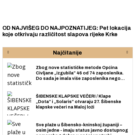
OD NAJVIŠEG DO NAJPOZNATIJEG: Pet lokacija
koje otkrivaju različitost slapova rijeke Krke
Najčitanije
Zbog nove statističke metode Općina
Civljane „izgubila” 46 od 74 zaposlenika.
Do sada je imala više zaposlenika nego
radno sposobnih osoba među svojih 170
stanovnika.
ŠIBENSKE KLAPSKE VEČERI / Klape
„Dota” i „Solaris” otvaraju 27. Šibenske
klapske večeri na Maloj loži
Sve plaže u Šibensko-kninskoj županiji –
osim jedne - imaju status javno dostupnog