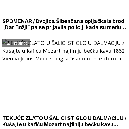
SPOMENAR / Dvojica Šibenčana opljačkala brod
„Dar Božji” pa se prijavila policiji kada su među
vrećama kave i šećera našli paket od 10 kila
kokaina.
12. Prosinac
TEKUĆE ZLATO U ŠALICI STIGLO U DALMACIJU /
Kušajte u kafiću Mozart najfiniju bečku kavu