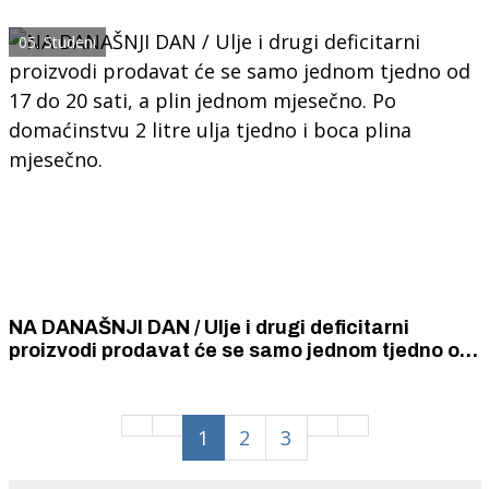
1862 Vienna Julius Meinl s nagrađivanom
recepturom
05. Studeni
NA DANAŠNJI DAN / Ulje i drugi deficitarni
proizvodi prodavat će se samo jednom tjedno od
17 do 20 sati, a plin jednom mjesečno. Po
domaćinstvu 2 litre ulja tjedno i boca plina
mjesečno.
1
2
3