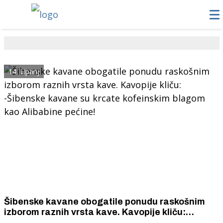
14. Lipanj
Šibenske kavane obogatile ponudu raskošnim
izborom raznih vrsta kave. Kavopije kliču:
-Šibenske kavane su krcate kofeinskim blagom