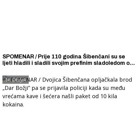
SPOMENAR / Prije 110 godina Šibenčani su se
ljeti hladili i sladili svojim prefinim sladoledom od
ružinih latica, slatke maraštine i čaja od klinčića
16. Ožujak