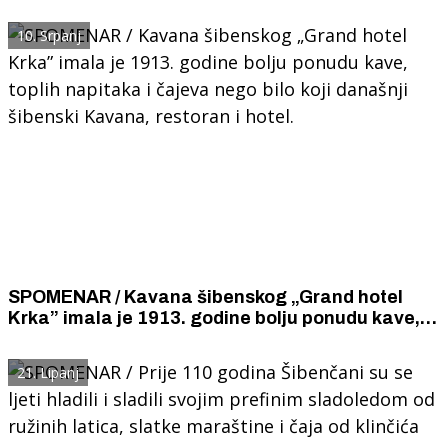
sanitarne čvorove, bolju kavu i uslužnije
konobare.
10. Srpanj
SPOMENAR / Kavana šibenskog „Grand hotel
Krka” imala je 1913. godine bolju ponudu kave,
toplih napitaka i čajeva nego bilo koji današnji
šibenski Kavana, restoran i hotel.
21. Lipanj