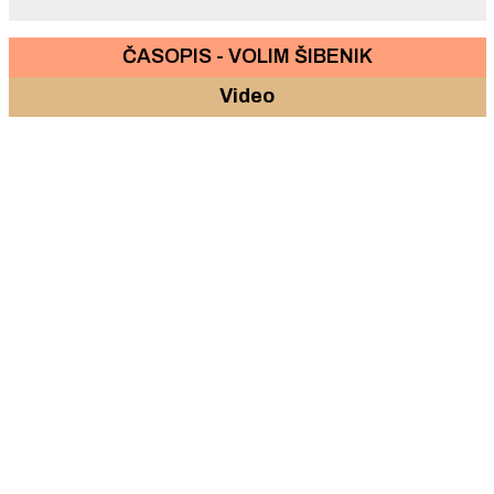
ČASOPIS - VOLIM ŠIBENIK
Video