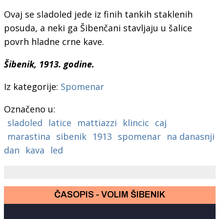
Ovaj se sladoled jede iz finih tankih staklenih
posuda, a neki ga Šibenčani stavljaju u šalice
povrh hladne crne kave.
Šibenik, 1913. godine.
Iz kategorije:
Spomenar
Označeno u:
sladoled
latice
mattiazzi
klincic
caj
marastina
sibenik
1913
spomenar
na danasnji
dan
kava
led
ČASOPIS - VOLIM ŠIBENIK