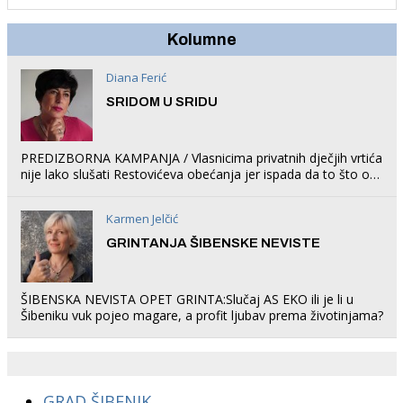
Kolumne
Diana Ferić
SRIDOM U SRIDU
PREDIZBORNA KAMPANJA / Vlasnicima privatnih dječjih vrtića
nije lako slušati Restovićeva obećanja jer ispada da to što oni
rade u Šibeniku ne postoji
Karmen Jelčić
GRINTANJA ŠIBENSKE NEVISTE
ŠIBENSKA NEVISTA OPET GRINTA:Slučaj AS EKO ili je li u
Šibeniku vuk pojeo magare, a profit ljubav prema životinjama?
GRAD ŠIBENIK