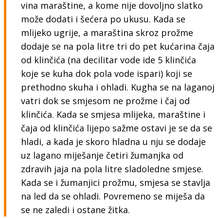
vina maraštine, a kome nije dovoljno slatko
može dodati i šećera po ukusu. Kada se
mlijeko ugrije, a maraština skroz prožme
dodaje se na pola litre tri do pet kućarina čaja
od klinčića (na decilitar vode ide 5 klinčića
koje se kuha dok pola vode ispari) koji se
prethodno skuha i ohladi. Kugha se na laganoj
vatri dok se smjesom ne prožme i čaj od
klinčića. Kada se smjesa mlijeka, maraštine i
čaja od klinčića lijepo sažme ostavi je se da se
hladi, a kada je skoro hladna u nju se dodaje
uz lagano miješanje četiri žumanjka od
zdravih jaja na pola litre sladoledne smjese.
Kada se i žumanjici prožmu, smjesa se stavlja
na led da se ohladi. Povremeno se miješa da
se ne zaledi i ostane žitka.