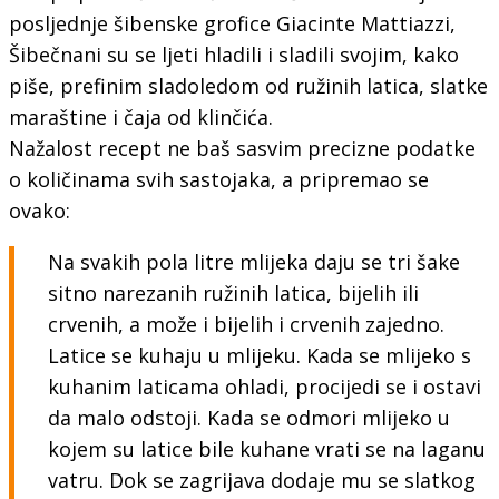
posljednje šibenske grofice Giacinte Mattiazzi,
Šibečnani su se ljeti hladili i sladili svojim, kako
piše, prefinim sladoledom od ružinih latica, slatke
maraštine i čaja od klinčića.
Nažalost recept ne baš sasvim precizne podatke
o količinama svih sastojaka, a pripremao se
ovako:
Na svakih pola litre mlijeka daju se tri šake
sitno narezanih ružinih latica, bijelih ili
crvenih, a može i bijelih i crvenih zajedno.
Latice se kuhaju u mlijeku. Kada se mlijeko s
kuhanim laticama ohladi, procijedi se i ostavi
da malo odstoji. Kada se odmori mlijeko u
kojem su latice bile kuhane vrati se na laganu
vatru. Dok se zagrijava dodaje mu se slatkog