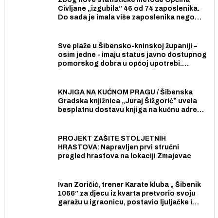
Civljane „izgubila” 46 od 74 zaposlenika.
Do sada je imala više zaposlenika nego
radno sposobnih osoba među svojih 170
stanovnika.
Sve plaže u Šibensko-kninskoj županiji –
osim jedne - imaju status javno dostupnog
pomorskog dobra u općoj upotrebi.
Pristup je slobodan i besplatan za sve
građane i posjetitelje.
KNJIGA NA KUĆNOM PRAGU / Šibenska
Gradska knjižnica „Juraj Šižgorić” uvela
besplatnu dostavu knjiga na kućnu adresu
električnim biciklom.
PROJEKT ZAŠITE STOLJETNIH
HRASTOVA: Napravljen prvi stručni
pregled hrastova na lokaciji Zmajevac
Ivan Zoričić, trener Karate kluba „ Šibenik
1066” za djecu iz kvarta pretvorio svoju
garažu u igraonicu, postavio ljuljačke i
trampolin i organizirao dječje ljetno kino.