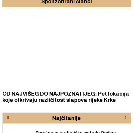
Sponzorirani članci
OD NAJVIŠEG DO NAJPOZNATIJEG: Pet lokacija
koje otkrivaju različitost slapova rijeke Krke
Najčitanije
Zbog nove statističke metode Općina