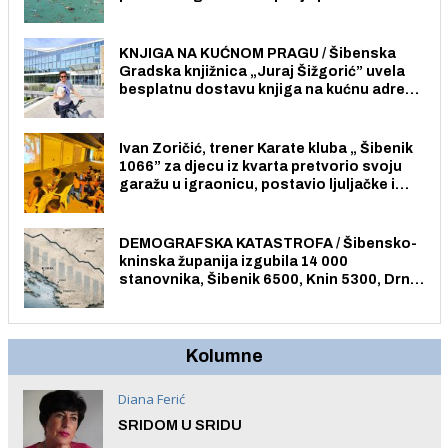
Pristup je slobodan i besplatan za sve
građane i posjetitelje.
KNJIGA NA KUĆNOM PRAGU / Šibenska
Gradska knjižnica „Juraj Šižgorić” uvela
besplatnu dostavu knjiga na kućnu adresu
električnim biciklom.
Ivan Zoričić, trener Karate kluba „ Šibenik
1066” za djecu iz kvarta pretvorio svoju
garažu u igraonicu, postavio ljuljačke i
trampolin i organizirao dječje ljetno kino.
DEMOGRAFSKA KATASTROFA / Šibensko-
kninska županija izgubila 14 000
stanovnika, Šibenik 6500, Knin 5300, Drniš
1758, Skradin 625, Vodice 275...
Kolumne
Diana Ferić
SRIDOM U SRIDU