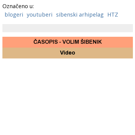
Označeno u:
blogeri
youtuberi
sibenski arhipelag
HTZ
ČASOPIS - VOLIM ŠIBENIK
Video