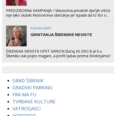
PREDIZBORNA KAMPANJA / Vlasnicima privatnih dječjih vrtića
nije lako slušati Restovićeva obećanja jer ispada da to što oni
rade u Šibeniku ne postoji
Karmen Jelčić
GRINTANJA ŠIBENSKE NEVISTE
ŠIBENSKA NEVISTA OPET GRINTA:Slučaj AS EKO ili je li u
Šibeniku vuk pojeo magare, a profit ljubav prema životinjama?
GRAD ŠIBENIK
GRADSKI PARKING
FRA MA FU
TVRĐAVE KULTURE
VATROGASCI
VODOVOD