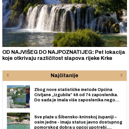
OD NAJVIŠEG DO NAJPOZNATIJEG: Pet lokacija
koje otkrivaju različitost slapova rijeke Krke
Najčitanije
Zbog nove statističke metode Općina
Civljane „izgubila” 46 od 74 zaposlenika.
Do sada je imala više zaposlenika nego
radno sposobnih osoba među svojih 170
stanovnika.
Sve plaže u Šibensko-kninskoj županiji –
osim jedne - imaju status javno dostupnog
pomorskog dobra u općoj upotrebi.