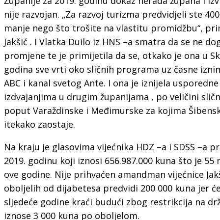
Županije za 2019. godinu dokaz nerada župana i izv
nije razvojan. „Za razvoj turizma predvidjeli ste 400
manje nego što trošite na vlastitu promidžbu“, prim
Jakšić . I Vlatka Duilo iz HNS –a smatra da se ne d
promjene te je primijetila da se, otkako je ona u Sku
godina sve vrti oko sličnih programa uz časne izni
ABC i kanal svetog Ante. I ona je iznijela usporedn
izdvajanjima u drugim županijama , po veličini slič
poput Varaždinske i Međimurske za kojima Šibensk
itekako zaostaje.
Na kraju je glasovima vijećnika HDZ –a i SDSS –a p
2019. godinu koji iznosi 656.987.000 kuna što je 55 
ove godine. Nije prihvaćen amandman vijećnice Jak
oboljelih od dijabetesa predvidi 200 000 kuna jer će
sljedeće godine kraći budući zbog restrikcija na drž
iznose 3 000 kuna po oboljelom.