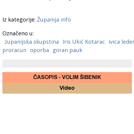
Iz kategorije:
Županija info
Označeno u:
zupanijska skupstina
Iris Ukić Kotarac
ivica led
proracun
oporba
goran pauk
ČASOPIS - VOLIM ŠIBENIK
Video