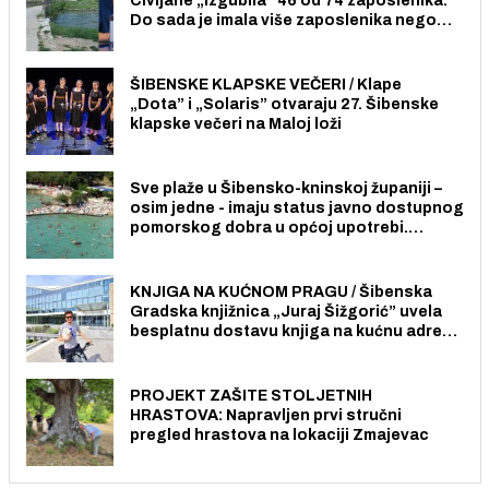
Civljane „izgubila” 46 od 74 zaposlenika.
Do sada je imala više zaposlenika nego
radno sposobnih osoba među svojih 170
stanovnika.
ŠIBENSKE KLAPSKE VEČERI / Klape
„Dota” i „Solaris” otvaraju 27. Šibenske
klapske večeri na Maloj loži
Sve plaže u Šibensko-kninskoj županiji –
osim jedne - imaju status javno dostupnog
pomorskog dobra u općoj upotrebi.
Pristup je slobodan i besplatan za sve
građane i posjetitelje.
KNJIGA NA KUĆNOM PRAGU / Šibenska
Gradska knjižnica „Juraj Šižgorić” uvela
besplatnu dostavu knjiga na kućnu adresu
električnim biciklom.
PROJEKT ZAŠITE STOLJETNIH
HRASTOVA: Napravljen prvi stručni
pregled hrastova na lokaciji Zmajevac