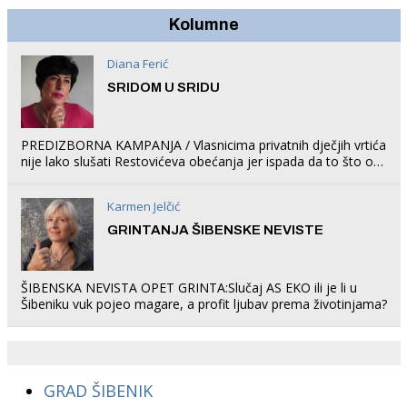
Kolumne
Diana Ferić
SRIDOM U SRIDU
PREDIZBORNA KAMPANJA / Vlasnicima privatnih dječjih vrtića
nije lako slušati Restovićeva obećanja jer ispada da to što oni
rade u Šibeniku ne postoji
Karmen Jelčić
GRINTANJA ŠIBENSKE NEVISTE
ŠIBENSKA NEVISTA OPET GRINTA:Slučaj AS EKO ili je li u
Šibeniku vuk pojeo magare, a profit ljubav prema životinjama?
GRAD ŠIBENIK