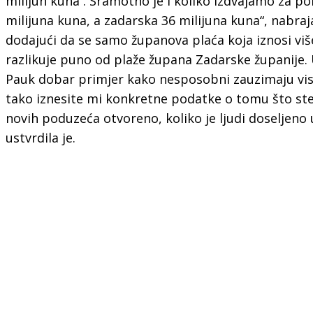
milijun kuna . Sramotno je i koliko izdvajamo za p
milijuna kuna, a zadarska 36 milijuna kuna“, nabraja
dodajući da se samo županova plaća koja iznosi viš
razlikuje puno od plaže župana Zadarske županije. U
Pauk dobar primjer kako nesposobni zauzimaju viso
tako iznesite mi konkretne podatke o tomu što ste n
novih poduzeća otvoreno, koliko je ljudi doseljeno 
ustvrdila je.