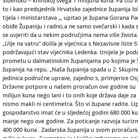
Šibensko – kninskoj svega 7 milijuna kuna. Pa što v
to i kao predsjednik Hrvatske zajednice županija l
tijela i ministarstava „, upitao je župana Gorana Pa
obiđe Županiju i radno,a ne samo svečarski i kada 
se uvjeriti da u nekim područjima nema više života.
„Ulje na vatru“ dolila je vijećnica s Nezavisne liste 
podržavajući stav vijećnika Ledenka. Iznijela je po
prometu u dalmatinskim županijama po kojima je 
županija na repu. „Naša županija spada u 2. Skupinu,
jedinica područne uprave, zajedno s, primjerice O
Državne potpore u našem proračun ove godine su 
milijun kuna nego lani i to onih koje država daje za
nismo makli ni centimetra. Što vi župane radite. U
gospodarstvo imat će u sljedećoj godini 680 000 k
manje nego ove godine. Za poticanje razvoja turi
400 000 kuna . Zadarska županija u svom proračunu 