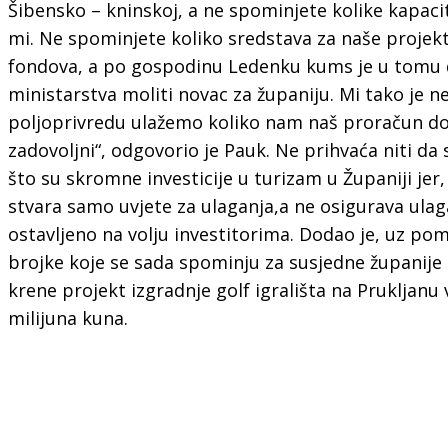
Šibensko – kninskoj, a ne spominjete kolike kapacit
mi. Ne spominjete koliko sredstava za naše projek
fondova, a po gospodinu Ledenku kums je u tomu 
ministarstva moliti novac za županiju. Mi tako je n
poljoprivredu ulažemo koliko nam naš proračun do
zadovoljni“, odgovorio je Pauk. Ne prihvaća niti da
što su skromne investicije u turizam u Županiji jer,
stvara samo uvjete za ulaganja,a ne osigurava ulaga
ostavljeno na volju investitorima. Dodao je, uz pom
brojke koje se sada spominju za susjedne županije
krene projekt izgradnje golf igrališta na Prukljanu
milijuna kuna.