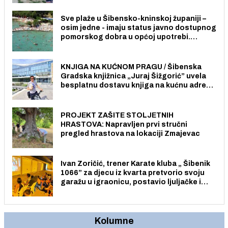
stanovnika.
Sve plaže u Šibensko-kninskoj županiji –
osim jedne - imaju status javno dostupnog
pomorskog dobra u općoj upotrebi.
Pristup je slobodan i besplatan za sve
građane i posjetitelje.
KNJIGA NA KUĆNOM PRAGU / Šibenska
Gradska knjižnica „Juraj Šižgorić” uvela
besplatnu dostavu knjiga na kućnu adresu
električnim biciklom.
PROJEKT ZAŠITE STOLJETNIH
HRASTOVA: Napravljen prvi stručni
pregled hrastova na lokaciji Zmajevac
Ivan Zoričić, trener Karate kluba „ Šibenik
1066” za djecu iz kvarta pretvorio svoju
garažu u igraonicu, postavio ljuljačke i
trampolin i organizirao dječje ljetno kino.
Kolumne