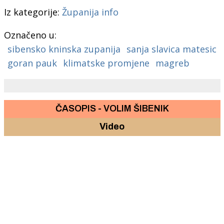
Iz kategorije:
Županija info
Označeno u:
sibensko kninska zupanija
sanja slavica matesic
goran pauk
klimatske promjene
magreb
ČASOPIS - VOLIM ŠIBENIK
Video