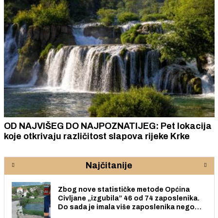
OD NAJVIŠEG DO NAJPOZNATIJEG: Pet lokacija
koje otkrivaju različitost slapova rijeke Krke
Najčitanije
Zbog nove statističke metode Općina
Civljane „izgubila” 46 od 74 zaposlenika.
Do sada je imala više zaposlenika nego
radno sposobnih osoba među svojih 170