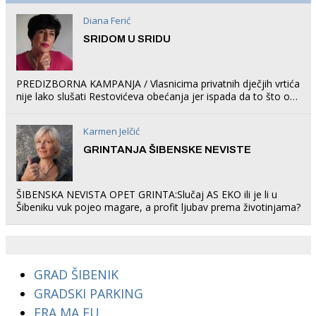
Diana Ferić
SRIDOM U SRIDU
PREDIZBORNA KAMPANJA / Vlasnicima privatnih dječjih vrtića
nije lako slušati Restovićeva obećanja jer ispada da to što oni
rade u Šibeniku ne postoji
Karmen Jelčić
GRINTANJA ŠIBENSKE NEVISTE
ŠIBENSKA NEVISTA OPET GRINTA:Slučaj AS EKO ili je li u
Šibeniku vuk pojeo magare, a profit ljubav prema životinjama?
GRAD ŠIBENIK
GRADSKI PARKING
FRA MA FU