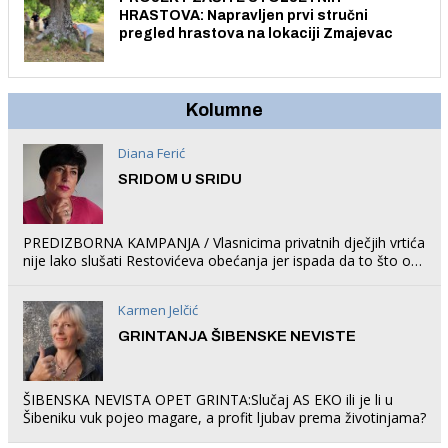
HRASTOVA: Napravljen prvi stručni
pregled hrastova na lokaciji Zmajevac
Kolumne
Diana Ferić
SRIDOM U SRIDU
PREDIZBORNA KAMPANJA / Vlasnicima privatnih dječjih vrtića
nije lako slušati Restovićeva obećanja jer ispada da to što oni
rade u Šibeniku ne postoji
Karmen Jelčić
GRINTANJA ŠIBENSKE NEVISTE
ŠIBENSKA NEVISTA OPET GRINTA:Slučaj AS EKO ili je li u
Šibeniku vuk pojeo magare, a profit ljubav prema životinjama?