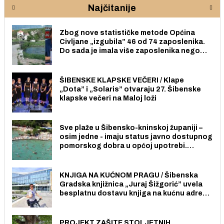
Najčitanije
Zbog nove statističke metode Općina
Civljane „izgubila” 46 od 74 zaposlenika.
Do sada je imala više zaposlenika nego
radno sposobnih osoba među svojih 170
stanovnika.
ŠIBENSKE KLAPSKE VEČERI / Klape
„Dota” i „Solaris” otvaraju 27. Šibenske
klapske večeri na Maloj loži
Sve plaže u Šibensko-kninskoj županiji –
osim jedne - imaju status javno dostupnog
pomorskog dobra u općoj upotrebi.
Pristup je slobodan i besplatan za sve
građane i posjetitelje.
KNJIGA NA KUĆNOM PRAGU / Šibenska
Gradska knjižnica „Juraj Šižgorić” uvela
besplatnu dostavu knjiga na kućnu adresu
električnim biciklom.
PROJEKT ZAŠITE STOLJETNIH