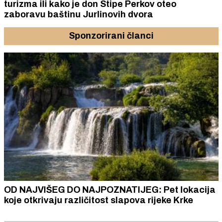
turizma ili kako je don Stipe Perkov oteo
zaboravu baštinu Jurlinovih dvora
Sponzorirani članci
OD NAJVIŠEG DO NAJPOZNATIJEG: Pet lokacija
koje otkrivaju različitost slapova rijeke Krke