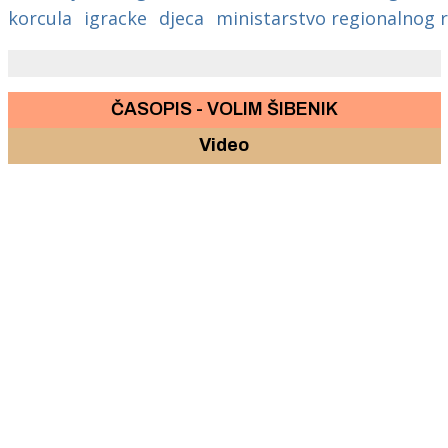
korcula
igracke
djeca
ministarstvo regionalnog r
ČASOPIS - VOLIM ŠIBENIK
Video