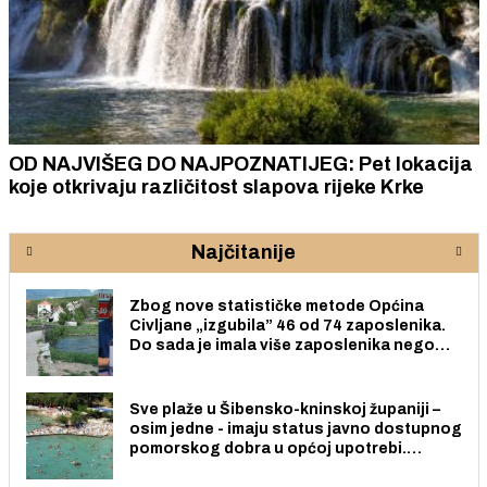
OD NAJVIŠEG DO NAJPOZNATIJEG: Pet lokacija
koje otkrivaju različitost slapova rijeke Krke
Najčitanije
Zbog nove statističke metode Općina
Civljane „izgubila” 46 od 74 zaposlenika.
Do sada je imala više zaposlenika nego
radno sposobnih osoba među svojih 170
stanovnika.
Sve plaže u Šibensko-kninskoj županiji –
osim jedne - imaju status javno dostupnog
pomorskog dobra u općoj upotrebi.
Pristup je slobodan i besplatan za sve