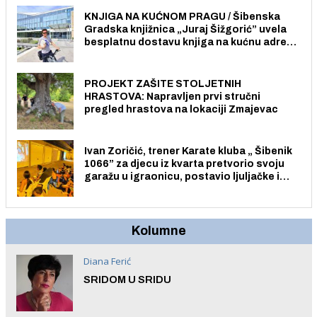
građane i posjetitelje.
KNJIGA NA KUĆNOM PRAGU / Šibenska
Gradska knjižnica „Juraj Šižgorić” uvela
besplatnu dostavu knjiga na kućnu adresu
električnim biciklom.
PROJEKT ZAŠITE STOLJETNIH
HRASTOVA: Napravljen prvi stručni
pregled hrastova na lokaciji Zmajevac
Ivan Zoričić, trener Karate kluba „ Šibenik
1066” za djecu iz kvarta pretvorio svoju
garažu u igraonicu, postavio ljuljačke i
trampolin i organizirao dječje ljetno kino.
Kolumne
Diana Ferić
SRIDOM U SRIDU