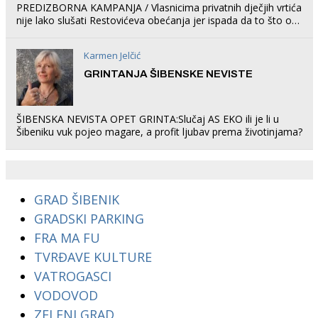
PREDIZBORNA KAMPANJA / Vlasnicima privatnih dječjih vrtića
nije lako slušati Restovićeva obećanja jer ispada da to što oni
rade u Šibeniku ne postoji
Karmen Jelčić
GRINTANJA ŠIBENSKE NEVISTE
ŠIBENSKA NEVISTA OPET GRINTA:Slučaj AS EKO ili je li u
Šibeniku vuk pojeo magare, a profit ljubav prema životinjama?
GRAD ŠIBENIK
GRADSKI PARKING
FRA MA FU
TVRĐAVE KULTURE
VATROGASCI
VODOVOD
ZELENI GRAD