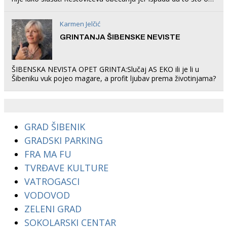
rade u Šibeniku ne postoji
Karmen Jelčić
GRINTANJA ŠIBENSKE NEVISTE
ŠIBENSKA NEVISTA OPET GRINTA:Slučaj AS EKO ili je li u
Šibeniku vuk pojeo magare, a profit ljubav prema životinjama?
GRAD ŠIBENIK
GRADSKI PARKING
FRA MA FU
TVRĐAVE KULTURE
VATROGASCI
VODOVOD
ZELENI GRAD
SOKOLARSKI CENTAR