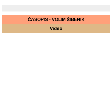
ČASOPIS - VOLIM ŠIBENIK
Video