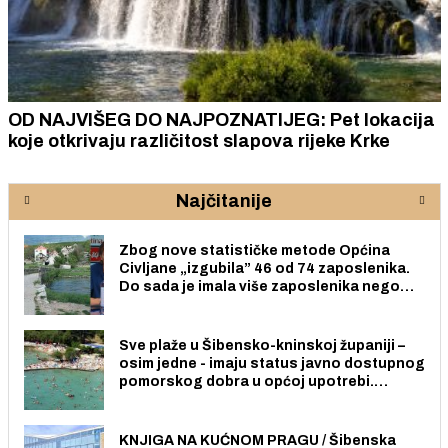
OD NAJVIŠEG DO NAJPOZNATIJEG: Pet lokacija
koje otkrivaju različitost slapova rijeke Krke
Najčitanije
Zbog nove statističke metode Općina
Civljane „izgubila” 46 od 74 zaposlenika.
Do sada je imala više zaposlenika nego
radno sposobnih osoba među svojih 170
stanovnika.
Sve plaže u Šibensko-kninskoj županiji –
osim jedne - imaju status javno dostupnog
pomorskog dobra u općoj upotrebi.
Pristup je slobodan i besplatan za sve
građane i posjetitelje.
KNJIGA NA KUĆNOM PRAGU / Šibenska