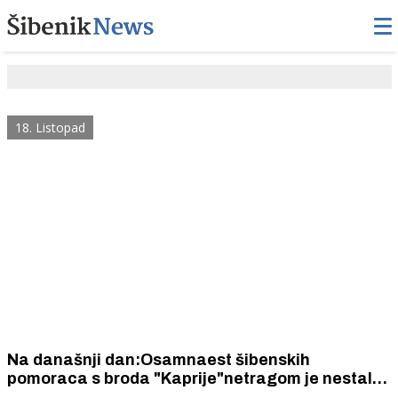
18. Listopad
Na današnji dan:Osamnaest šibenskih
pomoraca s broda "Kaprije"netragom je nestalo
u dubinama Mramornog mora