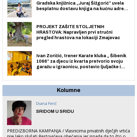
Gradska knjižnica „Juraj Šižgorić” uvela
besplatnu dostavu knjiga na kućnu adresu
električnim biciklom.
PROJEKT ZAŠITE STOLJETNIH
HRASTOVA: Napravljen prvi stručni
pregled hrastova na lokaciji Zmajevac
Ivan Zoričić, trener Karate kluba „ Šibenik
1066” za djecu iz kvarta pretvorio svoju
garažu u igraonicu, postavio ljuljačke i
trampolin i organizirao dječje ljetno kino.
Kolumne
Diana Ferić
SRIDOM U SRIDU
PREDIZBORNA KAMPANJA / Vlasnicima privatnih dječjih vrtića
nije lako slušati Restovićeva obećanja jer ispada da to što oni