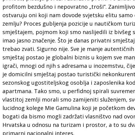
profitom bezdušno i nepovratno „troši”. Zanimljivo 
ostvaruju oni koji nam dovode svjetsku elitu samo
zemlju? Proces gubljenja pozicije u nautičkom tur
smještajem, pojmom koji smo naslijedili iz bivšeg 
imao jasno značenje. Što je danas privatni smještaj? 
trebao zvati. Sigurno nije. Sve je manje autentičnih
smještaj postao je globalni biznis u kojem sve manj
igrači, mnogi od njih s adresama u inozemstvu, čije 
je domicilni smještaj postao turistički nekonkurent
sezonskog ugostiteljskog osoblja i zaposlenika kod 
apartmana. Tako smo, u perfidnoj spirali suvremen
vlastitoj zemlji morali smo zamijeniti služenjem, s
lucidnog kolege Mie Gamulina koji je početkom de
bogati da bismo mogli zadržati vlasništvo nad ovo
Hrvatska u odnosu na turizam i prostor, a to su dva
primarni nacionalni interes.