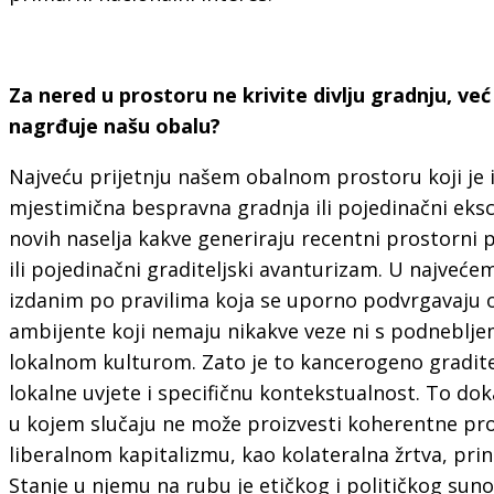
Za nered u prostoru ne krivite divlju gradnju, v
nagrđuje našu obalu?
Najveću prijetnju našem obalnom prostoru koji je i
mjestimična bespravna gradnja ili pojedinačni eks
novih naselja kakve generiraju recentni prostorni p
ili pojedinačni graditeljski avanturizam. U najve
izdanim po pravilima koja se uporno podvrgavaju o
ambijente koji nemaju nikakve veze ni s podnebljem 
lokalnom kulturom. Zato je to kancerogeno graditel
lokalne uvjete i specifičnu kontekstualnost. To doka
u kojem slučaju ne može proizvesti koherentne pro
liberalnom kapitalizmu, kao kolateralna žrtva, prine
Stanje u njemu na rubu je etičkog i političkog suno