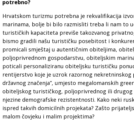
potrebno?
Hrvatskom turizmu potrebna je rekvalifikacija izv
marinama, bolje bi bilo razmisliti treba li nam to 
turističkih kapaciteta previše takozvanog privatnog
bismo gradili našu turističku posebitost i konkur
promicali smještaj u autentičnim obiteljima, obit
poljoprivrednom gospodarstvu, obiteljskim marina
poticali personaliziranu obiteljsku turističku pon
rentijerstvo koje je uzrok razornog nekretninskog 
državnog značenja”, umjesto megalomanskih greenfi
obiteljskog turističkog, poljoprivrednog ili drugog 
njezine demografske rezistentnosti. Kako neki ruski, 
ispred takvih domicilnih projekata? Zašto prijatelj
malom čovjeku i malim projektima?