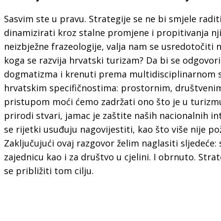
Sasvim ste u pravu. Strategije se ne bi smjele radi
dinamizirati kroz stalne promjene i propitivanja nji
neizbježne frazeologije, valja nam se usredotočiti n
koga se razvija hrvatski turizam? Da bi se odgov
dogmatizma i krenuti prema multidisciplinarnom st
hrvatskim specifičnostima: prostornim, društveni
pristupom moći ćemo zadržati ono što je u turizmu 
prirodi stvari, jamac je zaštite naših nacionalnih in
se rijetki usuđuju nagovijestiti, kao što više nije 
Zaključujući ovaj razgovor želim naglasiti sljedeće:
zajednicu kao i za društvo u cjelini. I obrnuto. Str
se približiti tom cilju.