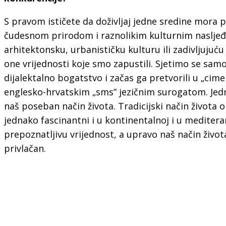
S pravom ističete da doživljaj jedne sredine mora pr
čudesnom prirodom i raznolikim kulturnim nasljeđ
arhitektonsku, urbanističku kulturu ili zadivljujuću
one vrijednosti koje smo zapustili. Sjetimo se sa
dijalektalno bogatstvo i začas ga pretvorili u „cime
englesko-hrvatskim „sms” jezičnim surogatom. Jedna
naš poseban način života. Tradicijski način života 
jednako fascinantni i u kontinentalnoj i u meditera
prepoznatljivu vrijednost, a upravo naš način život
privlačan.