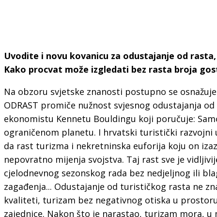
Uvodite i novu kovanicu za odustajanje od rasta,
Kako procvat može izgledati bez rasta broja gost
Na obzoru svjetske znanosti postupno se osnažuj
ODRAST promiče nužnost svjesnog odustajanja od r
ekonomistu Kennetu Bouldingu koji poručuje: Samo l
ograničenom planetu. I hrvatski turistički razvojni
da rast turizma i nekretninska euforija koju on iza
nepovratno mijenja svojstva. Taj rast sve je vidlji
cjelodnevnog sezonskog rada bez nedjeljnog ili bl
zagađenja... Odustajanje od turističkog rasta ne zn
kvaliteti, turizam bez negativnog otiska u prostor
zajednice. Nakon što je narastao, turizam mora, u 