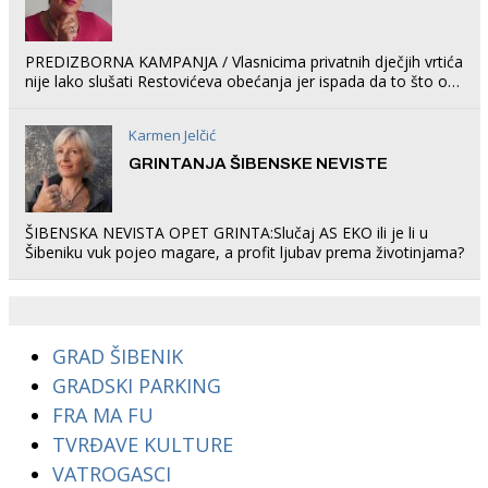
PREDIZBORNA KAMPANJA / Vlasnicima privatnih dječjih vrtića
nije lako slušati Restovićeva obećanja jer ispada da to što oni
rade u Šibeniku ne postoji
Karmen Jelčić
GRINTANJA ŠIBENSKE NEVISTE
ŠIBENSKA NEVISTA OPET GRINTA:Slučaj AS EKO ili je li u
Šibeniku vuk pojeo magare, a profit ljubav prema životinjama?
GRAD ŠIBENIK
GRADSKI PARKING
FRA MA FU
TVRĐAVE KULTURE
VATROGASCI