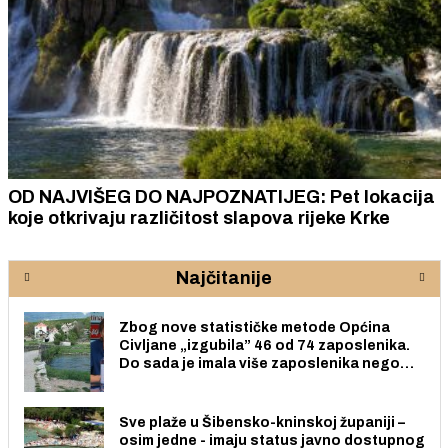
a
ZAVRŠNICA TROKUT AKADEMIJE: Sutra susret
ideja, iskustava i ljudi koji žele aktivno
sudjelovati u stvaranju poduzetničke budućnost
lokalne zajednice
Najčitanije
Zbog nove statističke metode Općina
Civljane „izgubila” 46 od 74 zaposlenika.
Do sada je imala više zaposlenika nego
radno sposobnih osoba među svojih 170
stanovnika.
Sve plaže u Šibensko-kninskoj županiji –
osim jedne - imaju status javno dostupnog