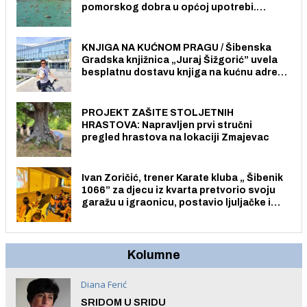
pomorskog dobra u općoj upotrebi.
Pristup je slobodan i besplatan za sve
građane i posjetitelje.
KNJIGA NA KUĆNOM PRAGU / Šibenska
Gradska knjižnica „Juraj Šižgorić” uvela
besplatnu dostavu knjiga na kućnu adresu
električnim biciklom.
PROJEKT ZAŠITE STOLJETNIH
HRASTOVA: Napravljen prvi stručni
pregled hrastova na lokaciji Zmajevac
Ivan Zoričić, trener Karate kluba „ Šibenik
1066” za djecu iz kvarta pretvorio svoju
garažu u igraonicu, postavio ljuljačke i
trampolin i organizirao dječje ljetno kino.
Kolumne
Diana Ferić
SRIDOM U SRIDU