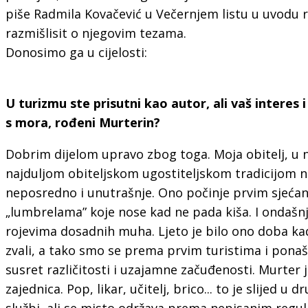
piše Radmila Kovačević u Večernjem listu u uvodu r
razmišlisit o njegovim tezama.
Donosimo ga u cijelosti:
U turizmu ste prisutni kao autor, ali vaš interes i
s mora, rođeni Murterin?
Dobrim dijelom upravo zbog toga. Moja obitelj, u 
najduljom obiteljskom ugostiteljskom tradicijom n
neposredno i unutrašnje. Ono počinje prvim sjećanj
„lumbrelama” koje nose kad ne pada kiša. I ondašnja
rojevima dosadnih muha. Ljeto je bilo ono doba kad 
zvali, a tako smo se prema prvim turistima i ponašal
susret različitosti i uzajamne začuđenosti. Murte
zajednica. Pop, likar, učitelj, brico... to je slijed
službi, ali se misto održava prema nepisanim regu