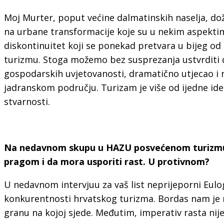
Moj Murter, poput većine dalmatinskih naselja, do
na urbane transformacije koje su u nekim aspektima
diskontinuitet koji se ponekad pretvara u bijeg o
turizmu. Stoga možemo bez susprezanja ustvrditi da 
gospodarskih uvjetovanosti, dramatično utjecao i n
jadranskom području. Turizam je više od ijedne ide
stvarnosti.
Na nedavnom skupu u HAZU posvećenom turizmu re
pragom i da mora usporiti rast. U protivnom?
U nedavnom intervjuu za vaš list neprijeporni Eulog
konkurentnosti hrvatskog turizma. Bordas nam je na
granu na kojoj sjede. Međutim, imperativ rasta nije 