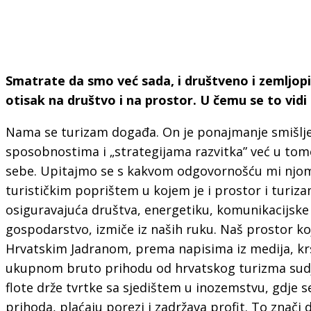
Smatrate da smo već sada, i društveno i zemljopisn
otisak na društvo i na prostor. U čemu se to vid
Nama se turizam događa. On je ponajmanje smišlje
sposobnostima i „strategijama razvitka” već u tome
sebe. Upitajmo se s kakvom odgovornošću mi njom
turističkim poprištem u kojem je i prostor i turi
osiguravajuća društva, energetiku, komunikacijske 
gospodarstvo, izmiče iz naših ruku. Naš prostor koj
Hrvatskim Jadranom, prema napisima iz medija, krst
ukupnom bruto prihodu od hrvatskog turizma sudjel
flote drže tvrtke sa sjedištem u inozemstvu, gdje se
prihoda, plaćaju porezi i zadržava profit. To znači 