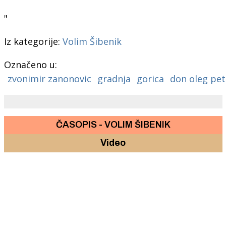
"
Iz kategorije:
Volim Šibenik
Označeno u:
zvonimir zanonovic
gradnja
gorica
don oleg pet
ČASOPIS - VOLIM ŠIBENIK
Video