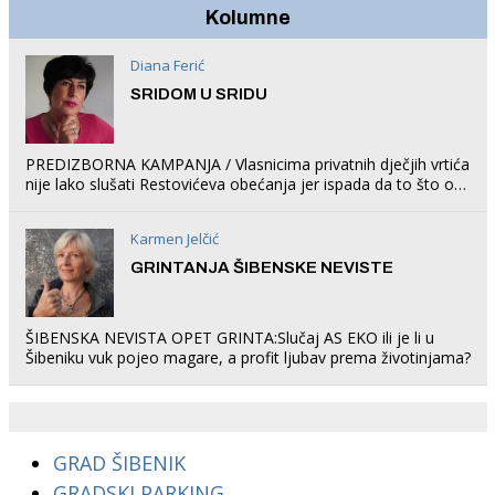
Kolumne
Diana Ferić
SRIDOM U SRIDU
PREDIZBORNA KAMPANJA / Vlasnicima privatnih dječjih vrtića
nije lako slušati Restovićeva obećanja jer ispada da to što oni
rade u Šibeniku ne postoji
Karmen Jelčić
GRINTANJA ŠIBENSKE NEVISTE
ŠIBENSKA NEVISTA OPET GRINTA:Slučaj AS EKO ili je li u
Šibeniku vuk pojeo magare, a profit ljubav prema životinjama?
GRAD ŠIBENIK
GRADSKI PARKING