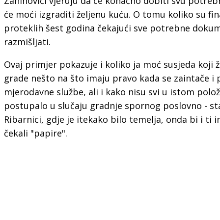
Zaninovići vjeruju da će konačno dobiti svu potre
će moći izgraditi željenu kuću. O tomu koliko su fina
proteklih šest godina čekajući sve potrebne dokume
razmišljati.
Ovaj primjer pokazuje i koliko ja moć susjeda koji 
grade nešto na što imaju pravo kada se zaintače i p
mjerodavne službe, ali i kako nisu svi u istom polož
postupalo u slučaju gradnje spornog poslovno - 
Ribarnici, gdje je itekako bilo temelja, onda bi i ti i
čekali "papire".