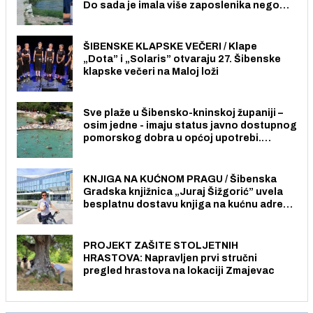
Do sada je imala više zaposlenika nego
radno sposobnih osoba među svojih 170
stanovnika.
ŠIBENSKE KLAPSKE VEČERI / Klape
„Dota” i „Solaris” otvaraju 27. Šibenske
klapske večeri na Maloj loži
Sve plaže u Šibensko-kninskoj županiji –
osim jedne - imaju status javno dostupnog
pomorskog dobra u općoj upotrebi.
Pristup je slobodan i besplatan za sve
građane i posjetitelje.
KNJIGA NA KUĆNOM PRAGU / Šibenska
Gradska knjižnica „Juraj Šižgorić” uvela
besplatnu dostavu knjiga na kućnu adresu
električnim biciklom.
PROJEKT ZAŠITE STOLJETNIH
HRASTOVA: Napravljen prvi stručni
pregled hrastova na lokaciji Zmajevac