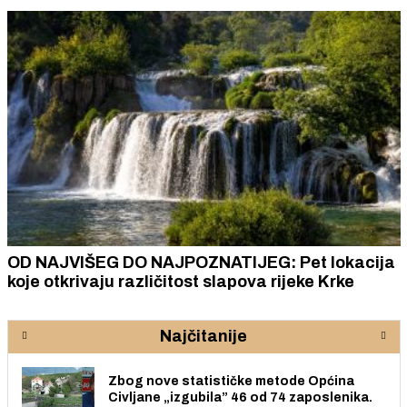
OD NAJVIŠEG DO NAJPOZNATIJEG: Pet lokacija
koje otkrivaju različitost slapova rijeke Krke
Najčitanije
Zbog nove statističke metode Općina
Civljane „izgubila” 46 od 74 zaposlenika.