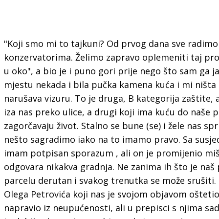
"Koji smo mi to tajkuni? Od prvog dana sve radimo
konzervatorima. Želimo zapravo oplemeniti taj pros
u oko", a bio je i puno gori prije nego što sam ga ja
mjestu nekada i bila pučka kamena kuća i mi ništa 
narušava vizuru. To je druga, B kategorija zaštite, 
iza nas preko ulice, a drugi koji ima kuću do naše 
zagorčavaju život. Stalno se bune (se) i žele nas spr
nešto sagradimo iako na to imamo pravo. Sa sus
imam potpisan sporazum , ali on je promijenio miš
odgovara nikakva gradnja. Ne zanima ih što je naš p
parcelu derutan i svakog trenutka se može srušiti.
Olega Petrovića koji nas je svojom objavom oštetio.
napravio iz neupućenosti, ali u prepisci s njima sa