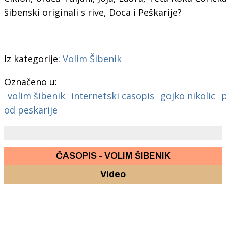
šibenski originali s rive, Doca i Peškarije?
Iz kategorije:
Volim Šibenik
Označeno u:
volim šibenik
internetski casopis
gojko nikolic
od peskarije
ČASOPIS - VOLIM ŠIBENIK
Video