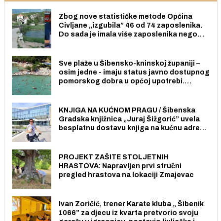
Zbog nove statističke metode Općina
Civljane „izgubila” 46 od 74 zaposlenika.
Do sada je imala više zaposlenika nego
radno sposobnih osoba među svojih 170
stanovnika.
Sve plaže u Šibensko-kninskoj županiji –
osim jedne - imaju status javno dostupnog
pomorskog dobra u općoj upotrebi.
Pristup je slobodan i besplatan za sve
građane i posjetitelje.
KNJIGA NA KUĆNOM PRAGU / Šibenska
Gradska knjižnica „Juraj Šižgorić” uvela
besplatnu dostavu knjiga na kućnu adresu
električnim biciklom.
PROJEKT ZAŠITE STOLJETNIH
HRASTOVA: Napravljen prvi stručni
pregled hrastova na lokaciji Zmajevac
Ivan Zoričić, trener Karate kluba „ Šibenik
1066” za djecu iz kvarta pretvorio svoju