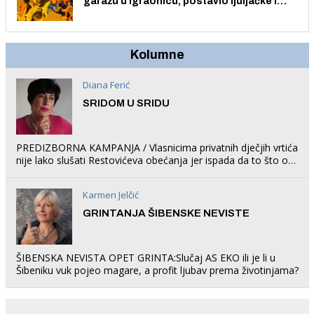
garažu u igraonicu, postavio ljuljačke i
trampolin i organizirao dječje ljetno kino.
Kolumne
Diana Ferić
SRIDOM U SRIDU
PREDIZBORNA KAMPANJA / Vlasnicima privatnih dječjih vrtića
nije lako slušati Restovićeva obećanja jer ispada da to što oni
rade u Šibeniku ne postoji
Karmen Jelčić
GRINTANJA ŠIBENSKE NEVISTE
ŠIBENSKA NEVISTA OPET GRINTA:Slučaj AS EKO ili je li u
Šibeniku vuk pojeo magare, a profit ljubav prema životinjama?