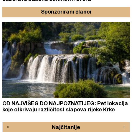
Sponzorirani članci
OD NAJVIŠEG DO NAJPOZNATIJEG: Pet lokacija
koje otkrivaju različitost slapova rijeke Krke
Najčitanije