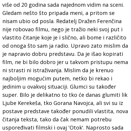
više od 20 godina sada najednom vidim na sceni.
Gledam nešto što pripada meni, a pritom se
nisam ubio od posla. Redatelj Dražen Ferenčina
nije robovao filmu, nego je tražio neki svoj put i
vlastito čitanje koje je i slično, ali bome i različito
od onoga što sam ja radio. Upravo zato mislim da
je napravio dobru predstavu. Da je išao kopirati
film, ne bi bilo dobro jer u takvom pristupu nema
ni strasti ni istraživanja. Mislim da je krenuo
najboljim mogućim putem, netko bi rekao i
jedinim u ovakvoj situaciji. Glumci su također
super. Bilo je delikatno to tko će danas glumiti lik
Ljube Kerekeša, tko Gorana Navojca, ali svi su iz
postave predstave također ponudili vlastita, nova
čitanja teksta, tako da čak nemam potrebu
uspoređivati filmski i ovaj 'Otok'. Naprosto sada