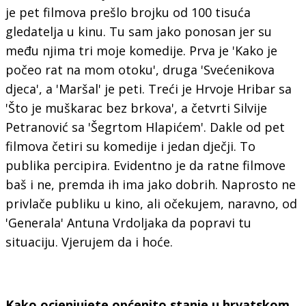
je pet filmova prešlo brojku od 100 tisuća
gledatelja u kinu. Tu sam jako ponosan jer su
među njima tri moje komedije. Prva je 'Kako je
počeo rat na mom otoku', druga 'Svećenikova
djeca', a 'Maršal' je peti. Treći je Hrvoje Hribar sa
'Što je muškarac bez brkova', a četvrti Silvije
Petranović sa 'Šegrtom Hlapićem'. Dakle od pet
filmova četiri su komedije i jedan dječji. To
publika percipira. Evidentno je da ratne filmove
baš i ne, premda ih ima jako dobrih. Naprosto ne
privlače publiku u kino, ali očekujem, naravno, od
'Generala' Antuna Vrdoljaka da popravi tu
situaciju. Vjerujem da i hoće.
Kako ocjenjujete općenito stanje u hrvatskom