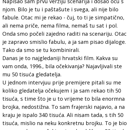
Napisao sam prvu verziju scenarija i došao ocu s
njom. Bilo je tu i paštašute i svega, ali nije bilo
fabule. Otac mi je rekao - čuj, to ti je simpatično,
ali nema priče, nema filma, nemaš tu sat i pol.
Onda smo počeli zajedno raditi na scenariju. Otac
je zapravo smislio fabulu, a ja sam pisao dijaloge.
Tako da smo se tu kombinirali.
Danas je to najgledaniji hrvatski film. Kakva su
vam onda, 1996., bila očekivanja? Najavljivali ste
mu 50 tisuća gledatelja.
U jednom intervjuu prije premijere pitali su me
koliko gledatelja očekujem i ja sam rekao tih 50
tisuća, s time što je u to vrijeme to bila enormna
brojka, nedostižna. To sam frajerski najavio, a na
kraju je ispalo 340 tisuća. Ali nisam tada, s tih 50
tisuća, mislio na neku konkretnu brojku. To je bio