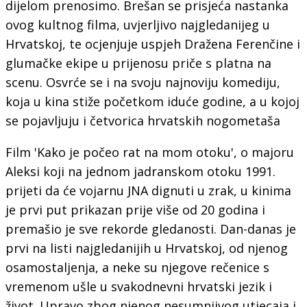
dijelom prenosimo. Brešan se prisjeća nastanka
ovog kultnog filma, uvjerljivo najgledanijeg u
Hrvatskoj, te ocjenjuje uspjeh Dražena Ferenčine i
glumačke ekipe u prijenosu priče s platna na
scenu. Osvrće se i na svoju najnoviju komediju,
koja u kina stiže početkom iduće godine, a u kojoj
se pojavljuju i četvorica hrvatskih nogometaša
Film 'Kako je počeo rat na mom otoku', o majoru
Aleksi koji na jednom jadranskom otoku 1991.
prijeti da će vojarnu JNA dignuti u zrak, u kinima
je prvi put prikazan prije više od 20 godina i
premašio je sve rekorde gledanosti. Dan-danas je
prvi na listi najgledanijih u Hrvatskoj, od njenog
osamostaljenja, a neke su njegove rečenice s
vremenom ušle u svakodnevni hrvatski jezik i
život. Upravo zbog njenog nesumnjivog utjecaja i