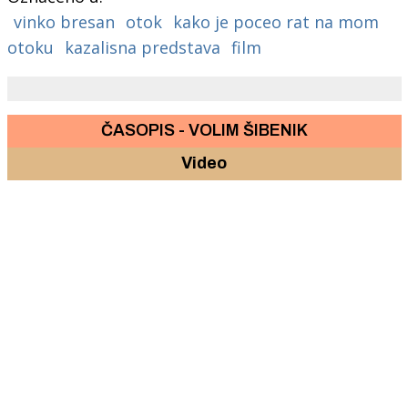
vinko bresan
otok
kako je poceo rat na mom
otoku
kazalisna predstava
film
ČASOPIS - VOLIM ŠIBENIK
Video