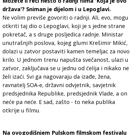
Možete li reći nešto o radnji filma 'Koja je ovo
država'? Sniman je dijelom i u Lepoglavi.
Ne volim previše govoriti o radnji. Ali, evo, mogu
otkriti taj dio o Lepoglavi, koji je s jedne strane
pokretač, a s druge posljedica radnje. Ministar
unutrašnjih poslova, kojeg glumi Krešimir Mikić,
dolazi u zatvor postaviti kamen temeljac za novo
krilo. U jednom trenu napušta svečanost, ulazi u
zatvor, zaključava se u jednu od ćelija i nikako ne
želi izaći. Svi ga nagovaraju da izađe, žena,
ravnatelj SOA-e, državni odvjetnik, savjetnik
predsjednika Republike, predsjednik Vlade, a on
neće pa neće. E sad, zašto - to neka publika
otkrije u filmu.
Na ovogodišnjem Pulskom filmskom festivalu