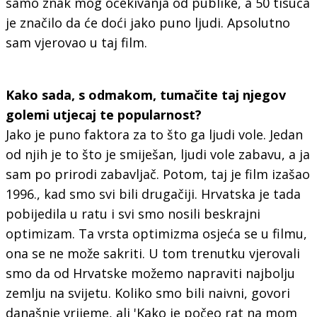
samo znak mog očekivanja od publike, a 50 tisuća
je značilo da će doći jako puno ljudi. Apsolutno
sam vjerovao u taj film.
Kako sada, s odmakom, tumačite taj njegov
golemi utjecaj te popularnost?
Jako je puno faktora za to što ga ljudi vole. Jedan
od njih je to što je smiješan, ljudi vole zabavu, a ja
sam po prirodi zabavljač. Potom, taj je film izašao
1996., kad smo svi bili drugačiji. Hrvatska je tada
pobijedila u ratu i svi smo nosili beskrajni
optimizam. Ta vrsta optimizma osjeća se u filmu,
ona se ne može sakriti. U tom trenutku vjerovali
smo da od Hrvatske možemo napraviti najbolju
zemlju na svijetu. Koliko smo bili naivni, govori
današnje vrijeme, ali 'Kako je počeo rat na mom