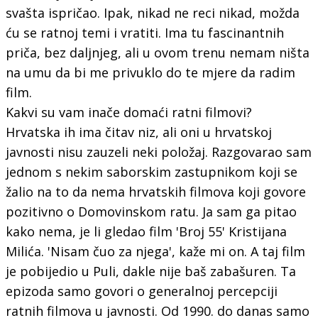
svašta ispričao. Ipak, nikad ne reci nikad, možda
ću se ratnoj temi i vratiti. Ima tu fascinantnih
priča, bez daljnjeg, ali u ovom trenu nemam ništa
na umu da bi me privuklo do te mjere da radim
film.
Kakvi su vam inače domaći ratni filmovi?
Hrvatska ih ima čitav niz, ali oni u hrvatskoj
javnosti nisu zauzeli neki položaj. Razgovarao sam
jednom s nekim saborskim zastupnikom koji se
žalio na to da nema hrvatskih filmova koji govore
pozitivno o Domovinskom ratu. Ja sam ga pitao
kako nema, je li gledao film 'Broj 55' Kristijana
Milića. 'Nisam čuo za njega', kaže mi on. A taj film
je pobijedio u Puli, dakle nije baš zabašuren. Ta
epizoda samo govori o generalnoj percepciji
ratnih filmova u javnosti. Od 1990. do danas samo