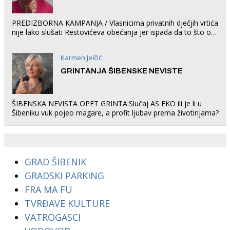
PREDIZBORNA KAMPANJA / Vlasnicima privatnih dječjih vrtića
nije lako slušati Restovićeva obećanja jer ispada da to što oni
rade u Šibeniku ne postoji
Karmen Jelčić
GRINTANJA ŠIBENSKE NEVISTE
ŠIBENSKA NEVISTA OPET GRINTA:Slučaj AS EKO ili je li u
Šibeniku vuk pojeo magare, a profit ljubav prema životinjama?
GRAD ŠIBENIK
GRADSKI PARKING
FRA MA FU
TVRĐAVE KULTURE
VATROGASCI