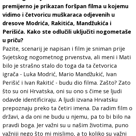
premijerno je prikazan foršpan filma u kojemu
vidimo i četvoricu muškaraca odjevenih u
dresove Modrića, Rakitića, Mandžukića i
Perišića. Kako ste odlučili uključiti nogometaše
u priču?
Pazite, scenarij je napisan i film je sniman prije
Svjetskog nogometnog prvenstva, ali meni i Mati
bilo je strašno stalo do toga da ta četvorica
igrača - Luka Modrić, Mario Mandžukić, Ivan
Perišić i Ivan Rakitić - budu dio filma. Zašto? Zato
što su oni Hrvatska, oni su ono s čime se ljudi
odavde identificiraju. A ljudi izvana Hrvatsku
prepoznaju preko ta četiri imena. Da radim film o
državi, a da oni ne budu u njemu, pa to bi bilo na
pravdi boga. Jer važni su u našim životima, puno
važniji nego što mi mislimo, a to koliko su važni