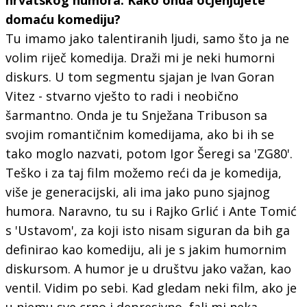
domaću komediju?
Tu imamo jako talentiranih ljudi, samo što ja ne
volim riječ komedija. Draži mi je neki humorni
diskurs. U tom segmentu sjajan je Ivan Goran
Vitez - stvarno vješto to radi i neobično
šarmantno. Onda je tu Snježana Tribuson sa
svojim romantičnim komedijama, ako bi ih se
tako moglo nazvati, potom Igor Šeregi sa 'ZG80'.
Teško i za taj film možemo reći da je komedija,
više je generacijski, ali ima jako puno sjajnog
humora. Naravno, tu su i Rajko Grlić i Ante Tomić
s 'Ustavom', za koji isto nisam siguran da bih ga
definirao kao komediju, ali je s jakim humornim
diskursom. A humor je u društvu jako važan, kao
ventil. Vidim po sebi. Kad gledam neki film, ako je
u njemu sve crno i depresivno, fali mi neka