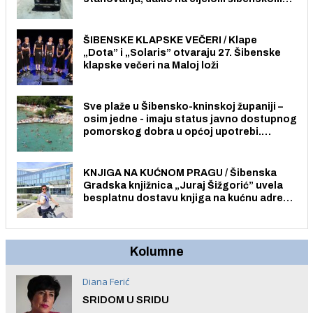
području pa ni na Jadriji.
ŠIBENSKE KLAPSKE VEČERI / Klape
„Dota” i „Solaris” otvaraju 27. Šibenske
klapske večeri na Maloj loži
Sve plaže u Šibensko-kninskoj županiji –
osim jedne - imaju status javno dostupnog
pomorskog dobra u općoj upotrebi.
Pristup je slobodan i besplatan za sve
građane i posjetitelje.
KNJIGA NA KUĆNOM PRAGU / Šibenska
Gradska knjižnica „Juraj Šižgorić” uvela
besplatnu dostavu knjiga na kućnu adresu
električnim biciklom.
Kolumne
Diana Ferić
SRIDOM U SRIDU