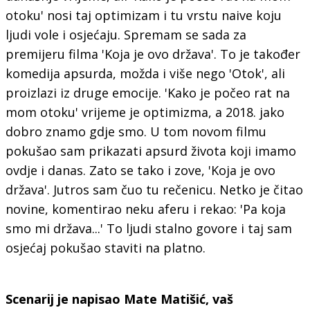
otoku' nosi taj optimizam i tu vrstu naive koju
ljudi vole i osjećaju. Spremam se sada za
premijeru filma 'Koja je ovo država'. To je također
komedija apsurda, možda i više nego 'Otok', ali
proizlazi iz druge emocije. 'Kako je počeo rat na
mom otoku' vrijeme je optimizma, a 2018. jako
dobro znamo gdje smo. U tom novom filmu
pokušao sam prikazati apsurd života koji imamo
ovdje i danas. Zato se tako i zove, 'Koja je ovo
država'. Jutros sam čuo tu rečenicu. Netko je čitao
novine, komentirao neku aferu i rekao: 'Pa koja
smo mi država...' To ljudi stalno govore i taj sam
osjećaj pokušao staviti na platno.
Scenarij je napisao Mate Matišić, vaš