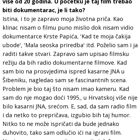
više od 20 godina. U početku je taj film trebao
biti dokumentarac, je li tako?
Istina, i to je zapravo moja životna priča. Kao
klinac nisam o filmu puno mislio dok nisam vidio
dokumentarce Krste Papića, 'Kad te moja čakija
ubode', 'Mala seoska priredba' itd. Poželio sam i ja
raditi takve stvari. Zapravo sam upisao filmsku
režiju da bih radio dokumentarne filmove. Kad
sam bio na prosvjedima ispred kasarne JNA u
Šibeniku, nagledao sam se fascinantnih scena.
Problem je bio taj što nisam imao kameru. Kad
sam do nje mogao doći 1995., u Hrvatskoj više nije
bilo kasarni JNA, srećom. E, sad, da sam radio film
i da netko to prepričava, izgubio bih taj humor.
Nitko to ne može ispričati da bude jednako
duhovito, tako sam odlučio ići na igrani film.