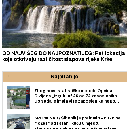
ZAVRŠNICA TROKUT AKADEMIJE: Sutra susret
ideja, iskustava i ljudi koji žele aktivno
sudjelovati u stvaranju poduzetničke budućnosti
lokalne zajednice
Najčitanije
Zbog nove statističke metode Općina
Civljane „izgubila” 46 od 74 zaposlenika.
Do sada je imala više zaposlenika nego
radno sposobnih osoba među svojih 170
stanovnika.
SPOMENAR / Šibenik je prelomio – nitko ne
može imati i stan i kuću u mjestu
stanovanja, dakle na cijelom šibenskom