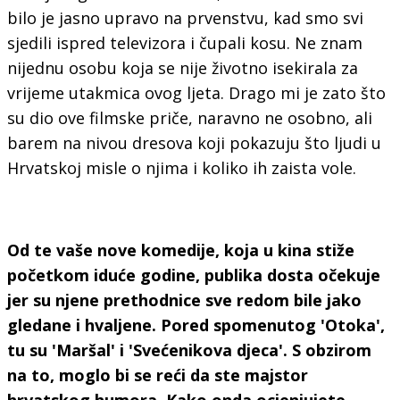
bilo je jasno upravo na prvenstvu, kad smo svi
sjedili ispred televizora i čupali kosu. Ne znam
nijednu osobu koja se nije životno isekirala za
vrijeme utakmica ovog ljeta. Drago mi je zato što
su dio ove filmske priče, naravno ne osobno, ali
barem na nivou dresova koji pokazuju što ljudi u
Hrvatskoj misle o njima i koliko ih zaista vole.
Od te vaše nove komedije, koja u kina stiže
početkom iduće godine, publika dosta očekuje
jer su njene prethodnice sve redom bile jako
gledane i hvaljene. Pored spomenutog 'Otoka',
tu su 'Maršal' i 'Svećenikova djeca'. S obzirom
na to, moglo bi se reći da ste majstor
hrvatskog humora. Kako onda ocjenjujete