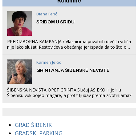
Kolumne
Diana Ferić
SRIDOM U SRIDU
PREDIZBORNA KAMPANJA / Vlasnicima privatnih dječjih vrtića
nije lako slušati Restovićeva obećanja jer ispada da to što oni
rade u Šibeniku ne postoji
Karmen Jelčić
GRINTANJA ŠIBENSKE NEVISTE
ŠIBENSKA NEVISTA OPET GRINTA:Slučaj AS EKO ili je li u
Šibeniku vuk pojeo magare, a profit ljubav prema životinjama?
GRAD ŠIBENIK
GRADSKI PARKING