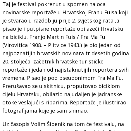
Taj je festival pokrenut u spomen na oca
novinarske reportaže u Hrvatskoj Franu Fuisa koji
je stvarao u razdoblju prije 2. svjetskog rata ,a
pisao je i putpisne reportaže obilazeći Hrvatsku
na biciklu. Franjo Martin Fuis / Fra Ma Fu
(Virovitica 1908. – Plitvice 1943.) je bio jedan od
najpoznatijih hrvatskih novinara tridesetih godina
20. stoljeća, začetnik hrvatske turističke
reportaže i jedan od najistaknutijih reportera svih
vremena. Pisao je pod pseudonimom Fra Ma Fu.
Prerušavao se u skitnicu, proputovao biciklom
cijelu Hrvatsku, obilazio najudaljenije jadranske
otoke veslajući s ribarima. Reportaže je ilustrirao
fotografijama koje je sam snimao.
Uz časopis Volim Šibenik na tom će festivalu, na