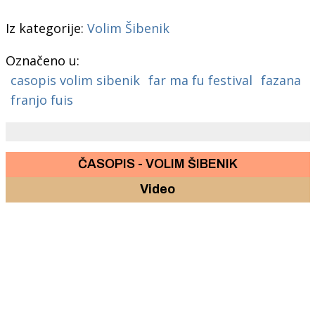
Iz kategorije:
Volim Šibenik
Označeno u:
casopis volim sibenik
far ma fu festival
fazana
franjo fuis
ČASOPIS - VOLIM ŠIBENIK
Video