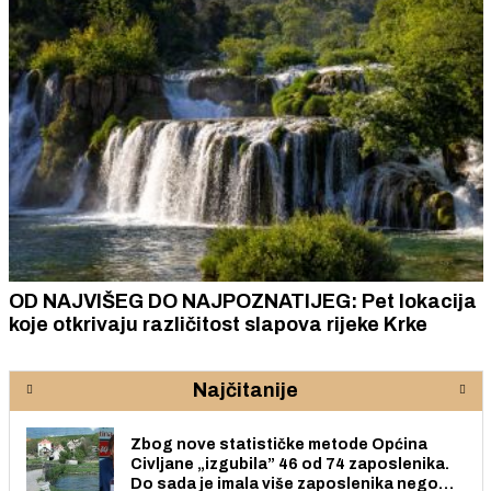
OD NAJVIŠEG DO NAJPOZNATIJEG: Pet lokacija
koje otkrivaju različitost slapova rijeke Krke
Najčitanije
Zbog nove statističke metode Općina
Civljane „izgubila” 46 od 74 zaposlenika.
Do sada je imala više zaposlenika nego