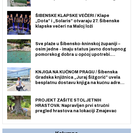
radno sposobnih osoba među svojih 170
stanovnika.
ŠIBENSKE KLAPSKE VEČERI / Klape
„Dota” i „Solaris” otvaraju 27. Šibenske
klapske večeri na Maloj loži
Sve plaže u Šibensko-kninskoj županiji –
osim jedne - imaju status javno dostupnog
pomorskog dobra u općoj upotrebi.
Pristup je slobodan i besplatan za sve
građane i posjetitelje.
KNJIGA NA KUĆNOM PRAGU / Šibenska
Gradska knjižnica „Juraj Šižgorić” uvela
besplatnu dostavu knjiga na kućnu adresu
električnim biciklom.
PROJEKT ZAŠITE STOLJETNIH
HRASTOVA: Napravljen prvi stručni
pregled hrastova na lokaciji Zmajevac