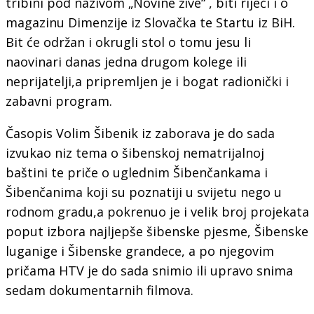
tribini pod nazivom „Novine žive“ , biti riječi i o
magazinu Dimenzije iz Slovačka te Startu iz BiH.
Bit će održan i okrugli stol o tomu jesu li
naovinari danas jedna drugom kolege ili
neprijatelji,a pripremljen je i bogat radionički i
zabavni program.
Časopis Volim Šibenik iz zaborava je do sada
izvukao niz tema o šibenskoj nematrijalnoj
baštini te priče o uglednim Šibenčankama i
Šibenčanima koji su poznatiji u svijetu nego u
rodnom gradu,a pokrenuo je i velik broj projekata
poput izbora najljepše šibenske pjesme, Šibenske
luganige i Šibenske grandece, a po njegovim
pričama HTV je do sada snimio ili upravo snima
sedam dokumentarnih filmova.