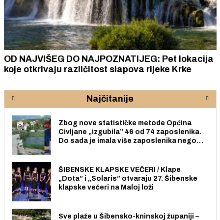
OD NAJVIŠEG DO NAJPOZNATIJEG: Pet lokacija
koje otkrivaju različitost slapova rijeke Krke
Najčitanije
Zbog nove statističke metode Općina
Civljane „izgubila” 46 od 74 zaposlenika.
Do sada je imala više zaposlenika nego
radno sposobnih osoba među svojih 170
stanovnika.
ŠIBENSKE KLAPSKE VEČERI / Klape
„Dota” i „Solaris” otvaraju 27. Šibenske
klapske večeri na Maloj loži
Sve plaže u Šibensko-kninskoj županiji –