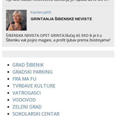
rade u Šibeniku ne postoji
Karmen Jelčić
GRINTANJA ŠIBENSKE NEVISTE
ŠIBENSKA NEVISTA OPET GRINTA:Slučaj AS EKO ili je li u
Šibeniku vuk pojeo magare, a profit ljubav prema životinjama?
GRAD ŠIBENIK
GRADSKI PARKING
FRA MA FU
TVRĐAVE KULTURE
VATROGASCI
VODOVOD
ZELENI GRAD
SOKOLARSKI CENTAR