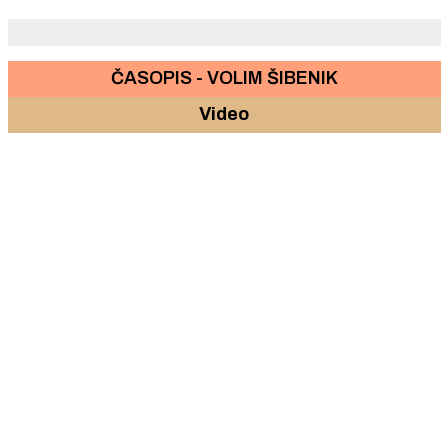
ČASOPIS - VOLIM ŠIBENIK
Video