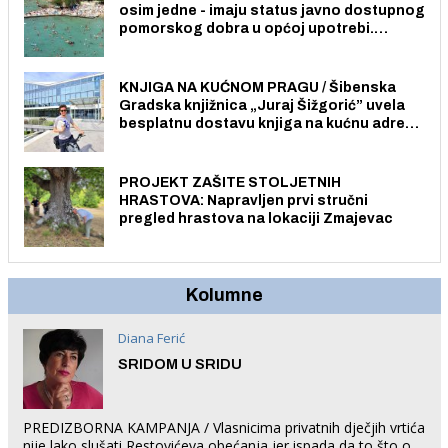
osim jedne - imaju status javno dostupnog
pomorskog dobra u općoj upotrebi.
Pristup je slobodan i besplatan za sve
građane i posjetitelje.
KNJIGA NA KUĆNOM PRAGU / Šibenska
Gradska knjižnica „Juraj Šižgorić” uvela
besplatnu dostavu knjiga na kućnu adresu
električnim biciklom.
PROJEKT ZAŠITE STOLJETNIH
HRASTOVA: Napravljen prvi stručni
pregled hrastova na lokaciji Zmajevac
Kolumne
Diana Ferić
SRIDOM U SRIDU
PREDIZBORNA KAMPANJA / Vlasnicima privatnih dječjih vrtića
nije lako slušati Restovićeva obećanja jer ispada da to što oni