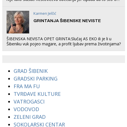
rade u Šibeniku ne postoji
Karmen Jelčić
GRINTANJA ŠIBENSKE NEVISTE
ŠIBENSKA NEVISTA OPET GRINTA:Slučaj AS EKO ili je li u
Šibeniku vuk pojeo magare, a profit ljubav prema životinjama?
GRAD ŠIBENIK
GRADSKI PARKING
FRA MA FU
TVRĐAVE KULTURE
VATROGASCI
VODOVOD
ZELENI GRAD
SOKOLARSKI CENTAR