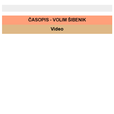
zastupnika ni obnašati bilo koju dužnost
ČASOPIS - VOLIM ŠIBENIK
Video