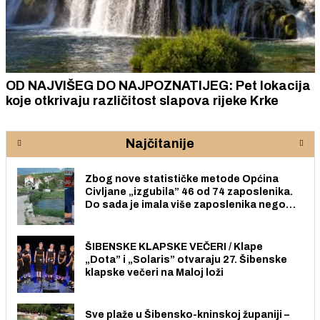
OD NAJVIŠEG DO NAJPOZNATIJEG: Pet lokacija
koje otkrivaju različitost slapova rijeke Krke
Najčitanije
Zbog nove statističke metode Općina
Civljane „izgubila” 46 od 74 zaposlenika.
Do sada je imala više zaposlenika nego
radno sposobnih osoba među svojih 170
stanovnika.
ŠIBENSKE KLAPSKE VEČERI / Klape
„Dota” i „Solaris” otvaraju 27. Šibenske
klapske večeri na Maloj loži
Sve plaže u Šibensko-kninskoj županiji –