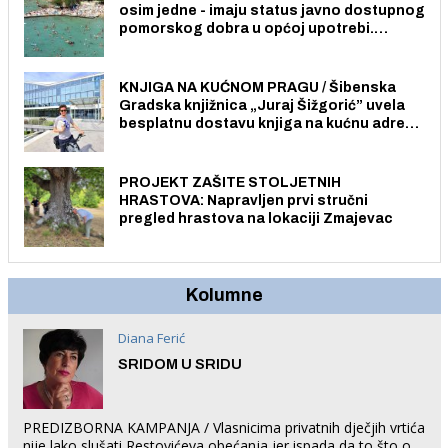
osim jedne - imaju status javno dostupnog
pomorskog dobra u općoj upotrebi.
Pristup je slobodan i besplatan za sve
građane i posjetitelje.
KNJIGA NA KUĆNOM PRAGU / Šibenska
Gradska knjižnica „Juraj Šižgorić” uvela
besplatnu dostavu knjiga na kućnu adresu
električnim biciklom.
PROJEKT ZAŠITE STOLJETNIH
HRASTOVA: Napravljen prvi stručni
pregled hrastova na lokaciji Zmajevac
Kolumne
Diana Ferić
SRIDOM U SRIDU
PREDIZBORNA KAMPANJA / Vlasnicima privatnih dječjih vrtića
nije lako slušati Restovićeva obećanja jer ispada da to što oni