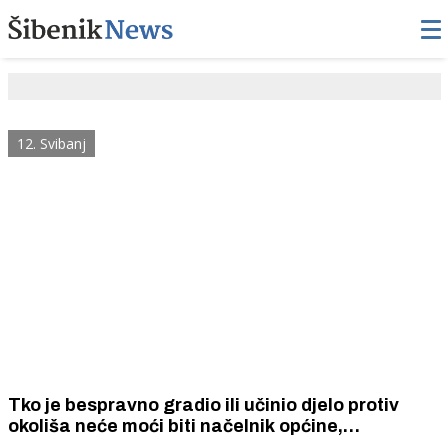
12. Svibanj
Tko je bespravno gradio ili učinio djelo protiv
okoliša neće moći biti načelnik općine,
gradonačelnik, župan, vijećnik, saborskog