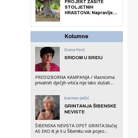
knjiga na kućnu adresu
PROJEKT ZAŠITE
električnim biciklom.
STOLJETNIH
HRASTOVA: Napravljen
prvi stručni pregled
hrastova na lokaciji
Zmajevac
Kolumne
Diana Ferić
SRIDOM U SRIDU
PREDIZBORNA KAMPANJA / Vlasnicima
privatnih dječjih vrtića nije lako slušati
Restovićeva obećanja jer ispada da to
što oni rade u Šibeniku ne postoji
Karmen Jelčić
GRINTANJA ŠIBENSKE
NEVISTE
ŠIBENSKA NEVISTA OPET GRINTA:Slučaj
AS EKO ili je li u Šibeniku vuk pojeo
magare, a profit ljubav prema