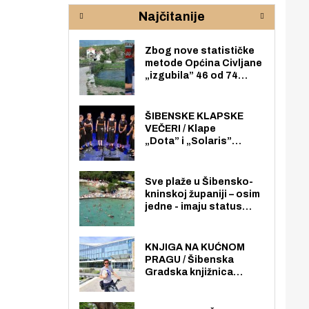
rijeke Krke
sud
Najčitanije
pod
zaj
Zbog nove statističke
metode Općina Civljane
„izgubila” 46 od 74
zaposlenika. Do sada je
imala više zaposlenika
nego radno sposobnih
ŠIBENSKE KLAPSKE
osoba među svojih 170
VEČERI / Klape
stanovnika.
„Dota” i „Solaris”
otvaraju 27. Šibenske
klapske večeri na Maloj
loži
Sve plaže u Šibensko-
kninskoj županiji – osim
jedne - imaju status
javno dostupnog
pomorskog dobra u
općoj upotrebi. Pristup
KNJIGA NA KUĆNOM
je slobodan i besplatan
PRAGU / Šibenska
za sve građane i
Gradska knjižnica
posjetitelje.
„Juraj Šižgorić” uvela
besplatnu dostavu