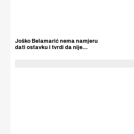
Joško Belamarić nema namjeru
dati ostavku i tvrdi da nije
napravio ništa loše