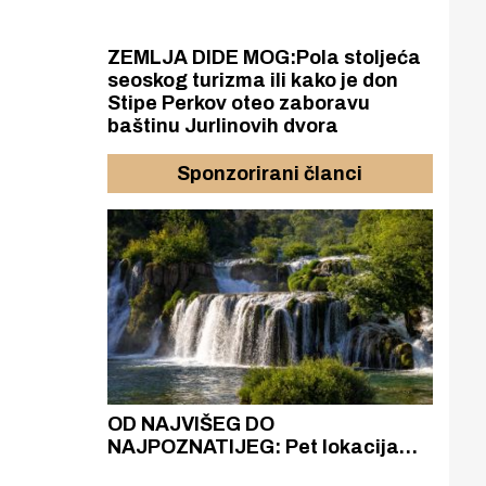
ZEMLJA DIDE MOG:Pola stoljeća
seoskog turizma ili kako je don
Stipe Perkov oteo zaboravu
baštinu Jurlinovih dvora
Sponzorirani članci
azak
OD NAJVIŠEG DO
ZA
zgrađeno
NAJPOZNATIJEG: Pet lokacija
AKA
ru
koje otkrivaju različitost slapova
isku