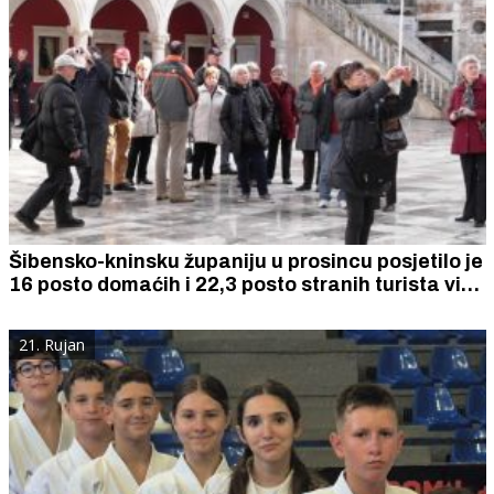
Šibensko-kninsku županiju u prosincu posjetilo je
16 posto domaćih i 22,3 posto stranih turista više
nego u istom mjesecu prethodne godine.
21. Rujan