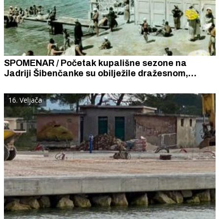
SPOMENAR / Početak kupališne sezone na
Jadriji Šibenčanke su obilježile dražesnom,
laganom i ženstvenom ljetnom odjećom po
najnovijim svjetskim modnim trendovima.
16. Veljača