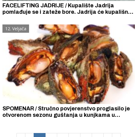
FACELIFTING JADRIJE / Kupalište Jadrija
pomlađuje se i zateže bore. Jadrija će kupališnu
sezonu dočekati svježa, uređena i dotjerana.
12. Veljača
SPOMENAR / Stručno povjerenstvo proglasilo je
otvorenom sezonu guštanja u kunjkama u
Šibeniku. Ove godine traje od 12. do 27. veljače