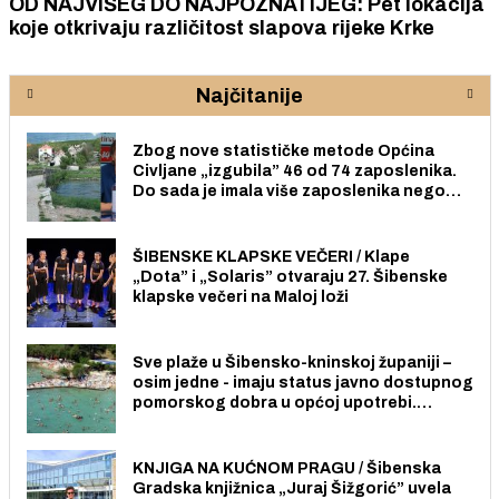
NATIJEG: Pet lokacija
ZAVRŠNICA TROKUT AKAD
 slapova rijeke Krke
ideja, iskustava i ljudi ko
sudjelovati u stvaranju 
lokalne zajednice
Najčitanije
Zbog nove statističke metode Općina
Civljane „izgubila” 46 od 74 zaposlenika.
Do sada je imala više zaposlenika nego
radno sposobnih osoba među svojih 170
stanovnika.
ŠIBENSKE KLAPSKE VEČERI / Klape
„Dota” i „Solaris” otvaraju 27. Šibenske
klapske večeri na Maloj loži
Sve plaže u Šibensko-kninskoj županiji –
osim jedne - imaju status javno dostupnog
pomorskog dobra u općoj upotrebi.
Pristup je slobodan i besplatan za sve
građane i posjetitelje.
KNJIGA NA KUĆNOM PRAGU / Šibenska
Gradska knjižnica „Juraj Šižgorić” uvela