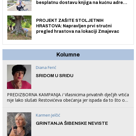
besplatnu dostavu knjiga na kućnu adresu
električnim biciklom.
PROJEKT ZAŠITE STOLJETNIH
HRASTOVA: Napravljen prvi stručni
pregled hrastova na lokaciji Zmajevac
Kolumne
Diana Ferić
SRIDOM U SRIDU
PREDIZBORNA KAMPANJA / Vlasnicima privatnih dječjih vrtića
nije lako slušati Restovićeva obećanja jer ispada da to što oni
rade u Šibeniku ne postoji
Karmen Jelčić
GRINTANJA ŠIBENSKE NEVISTE