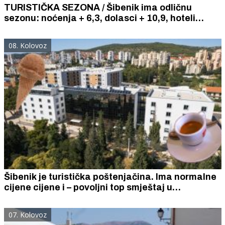
TURISTIČKA SEZONA / Šibenik ima odličnu
sezonu: noćenja + 6,3, dolasci + 10,9, hoteli
+20,5, kampovi +14,5, privatni smještaj -3,9
posto
08. Kolovoz
Šibenik je turistička poštenjačina. Ima normalne
cijene cijene i – povoljni top smještaj u
Studentskom domu Palacin
07. Kolovoz