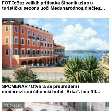
FOTO:Bez velikih pritisaka Šibenik ušao u
turističku sezonu uoči Međunarodnog dječjeg
festivala
02. Veljača
SPOMENAR / Otvara se preuređeni i
modernizirani šibenski hotel „Krka”. Ima 40
luksuznih soba s centralnim grijanjem, vrhunski
restoran, kavanu i koncertno-plesnu dvoranu.
13. Siječanj