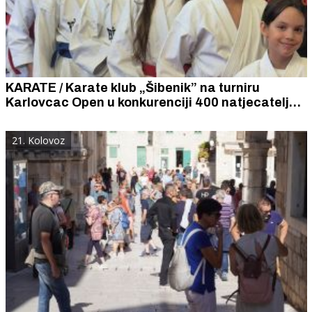
KARATE / Karate klub „Šibenik” na turniru
Karlovcac Open u konkurenciji 400 natjecatelja
iz 50 klubova izborio zlato i tri bronce
21. Kolovoz