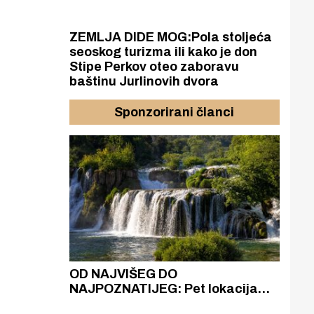
ZEMLJA DIDE MOG:Pola stoljeća
seoskog turizma ili kako je don
Stipe Perkov oteo zaboravu
baštinu Jurlinovih dvora
Sponzorirani članci
azak
OD NAJVIŠEG DO
ZA
zgrađeno
NAJPOZNATIJEG: Pet lokacija
AKA
ru
koje otkrivaju različitost slapova
isku