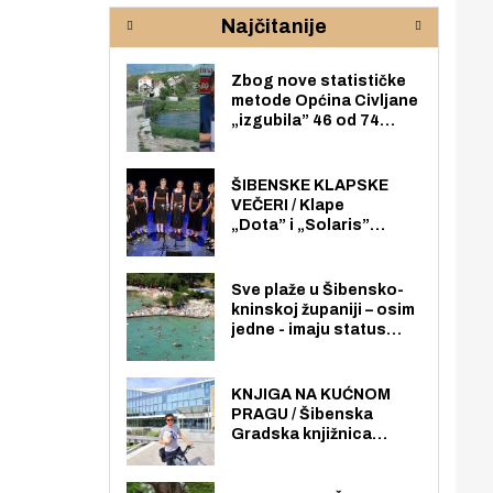
rijeke Krke
sud
Najčitanije
pod
zaj
Zbog nove statističke
metode Općina Civljane
„izgubila” 46 od 74
zaposlenika. Do sada je
imala više zaposlenika
nego radno sposobnih
ŠIBENSKE KLAPSKE
osoba među svojih 170
VEČERI / Klape
stanovnika.
„Dota” i „Solaris”
otvaraju 27. Šibenske
klapske večeri na Maloj
loži
Sve plaže u Šibensko-
kninskoj županiji – osim
jedne - imaju status
javno dostupnog
pomorskog dobra u
općoj upotrebi. Pristup
KNJIGA NA KUĆNOM
je slobodan i besplatan
PRAGU / Šibenska
za sve građane i
Gradska knjižnica
posjetitelje.
„Juraj Šižgorić” uvela
besplatnu dostavu