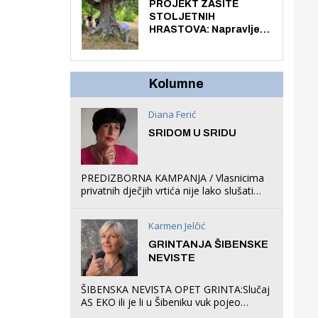
knjiga na kućnu adresu
PROJEKT ZAŠITE
električnim biciklom.
STOLJETNIH
HRASTOVA: Napravljen
prvi stručni pregled
hrastova na lokaciji
Zmajevac
Kolumne
Diana Ferić
SRIDOM U SRIDU
PREDIZBORNA KAMPANJA / Vlasnicima
privatnih dječjih vrtića nije lako slušati
Restovićeva obećanja jer ispada da to
što oni rade u Šibeniku ne postoji
Karmen Jelčić
GRINTANJA ŠIBENSKE
NEVISTE
ŠIBENSKA NEVISTA OPET GRINTA:Slučaj
AS EKO ili je li u Šibeniku vuk pojeo
magare, a profit ljubav prema