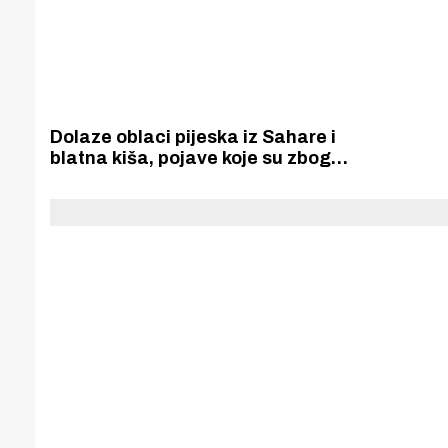
Dolaze oblaci pijeska iz Sahare i
blatna kiša, pojave koje su zbog
klimatskih promjena postale
uobičajene upravo u ožujku