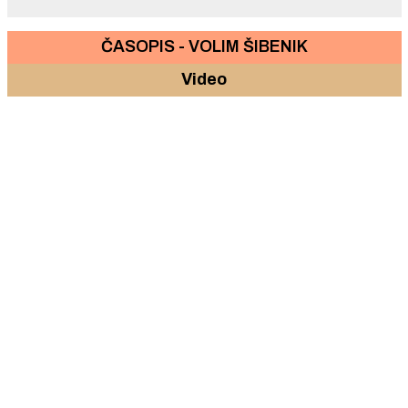
ČASOPIS - VOLIM ŠIBENIK
Video