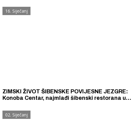
pretvaraju u skladište
16. Siječanj
ZIMSKI ŽIVOT ŠIBENSKE POVIJESNE JEZGRE:
Konoba Centar, najmlađi šibenski restorana u
povijesnoj jezgri ne zatvara svoja vrata zimi!
02. Siječanj