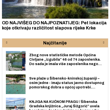
OD NAJVIŠEG DO NAJPOZNATIJEG: Pet lokacija
koje otkrivaju različitost slapova rijeke Krke
Najčitanije
Zbog nove statističke metode Općina
Civljane „izgubila” 46 od 74 zaposlenika.
Do sada je imala više zaposlenika nego
radno sposobnih osoba među svojih 170
stanovnika.
Sve plaže u Šibensko-kninskoj županiji –
osim jedne - imaju status javno dostupnog
pomorskog dobra u općoj upotrebi.
Pristup je slobodan i besplatan za sve
građane i posjetitelje.
KNJIGA NA KUĆNOM PRAGU / Šibenska
Gradska knjižnica „Juraj Šižgorić” uvela