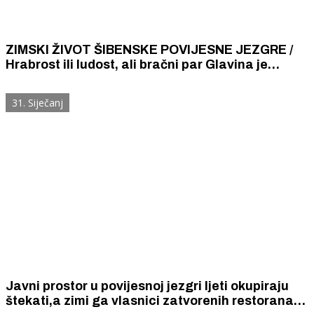
ZIMSKI ŽIVOT ŠIBENSKE POVIJESNE JEZGRE /
Hrabrost ili ludost, ali bračni par Glavina je
upravo na početku zime otvorio "Okus soli"
31. Siječanj
Javni prostor u povijesnoj jezgri ljeti okupiraju
štekati,a zimi ga vlasnici zatvorenih restorana