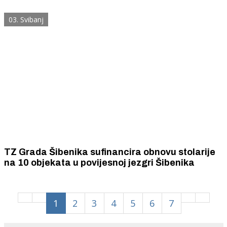
polovinu iznosa obnove fasade i krovišta te
vanjske stolarije
03. Svibanj
TZ Grada Šibenika sufinancira obnovu stolarije
na 10 objekata u povijesnoj jezgri Šibenika
1
2
3
4
5
6
7