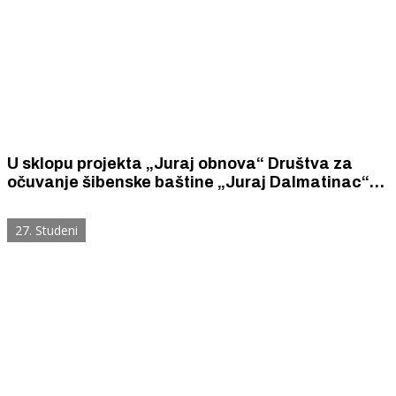
U sklopu projekta „Juraj obnova“ Društva za
očuvanje šibenske baštine „Juraj Dalmatinac“
obnovilo povijesne portale u ulici Fausta
Vrančića 10 i na Stubama Petra Kaera 1
27. Studeni