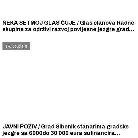
NEKA SE I MOJ GLAS ČUJE / Glas članova Radne
skupine za održivi razvoj povijesne jezgre grada
Šibenika u godinu i pol dana gradska vlast nije
čula
14. Studeni
JAVNI POZIV / Grad Šibenik stanarima gradske
jezgre sa 6000do 30 000 eura sufinancira