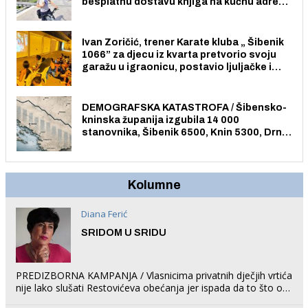
besplatnu dostavu knjiga na kućnu adresu
električnim biciklom.
Ivan Zoričić, trener Karate kluba „ Šibenik
1066” za djecu iz kvarta pretvorio svoju
garažu u igraonicu, postavio ljuljačke i
trampolin i organizirao dječje ljetno kino.
DEMOGRAFSKA KATASTROFA / Šibensko-
kninska županija izgubila 14 000
stanovnika, Šibenik 6500, Knin 5300, Drniš
1758, Skradin 625, Vodice 275...
Kolumne
Diana Ferić
SRIDOM U SRIDU
PREDIZBORNA KAMPANJA / Vlasnicima privatnih dječjih vrtića
nije lako slušati Restovićeva obećanja jer ispada da to što oni
rade u Šibeniku ne postoji