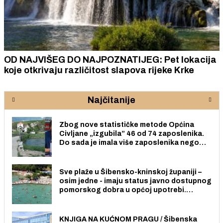
OD NAJVIŠEG DO NAJPOZNATIJEG: Pet lokacija
koje otkrivaju različitost slapova rijeke Krke
Najčitanije
Zbog nove statističke metode Općina
Civljane „izgubila” 46 od 74 zaposlenika.
Do sada je imala više zaposlenika nego
radno sposobnih osoba među svojih 170
stanovnika.
Sve plaže u Šibensko-kninskoj županiji –
osim jedne - imaju status javno dostupnog
pomorskog dobra u općoj upotrebi.
Pristup je slobodan i besplatan za sve
građane i posjetitelje.
KNJIGA NA KUĆNOM PRAGU / Šibenska