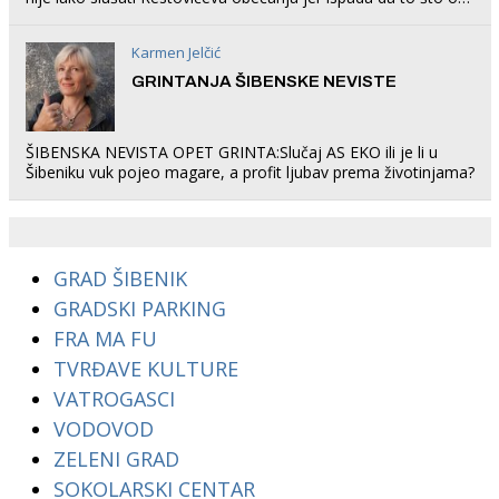
rade u Šibeniku ne postoji
Karmen Jelčić
GRINTANJA ŠIBENSKE NEVISTE
ŠIBENSKA NEVISTA OPET GRINTA:Slučaj AS EKO ili je li u
Šibeniku vuk pojeo magare, a profit ljubav prema životinjama?
GRAD ŠIBENIK
GRADSKI PARKING
FRA MA FU
TVRĐAVE KULTURE
VATROGASCI
VODOVOD
ZELENI GRAD
SOKOLARSKI CENTAR