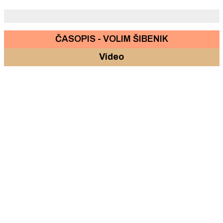
ČASOPIS - VOLIM ŠIBENIK
Video