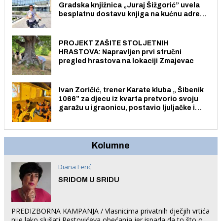
Gradska knjižnica „Juraj Šižgorić” uvela
besplatnu dostavu knjiga na kućnu adresu
električnim biciklom.
PROJEKT ZAŠITE STOLJETNIH
HRASTOVA: Napravljen prvi stručni
pregled hrastova na lokaciji Zmajevac
Ivan Zoričić, trener Karate kluba „ Šibenik
1066” za djecu iz kvarta pretvorio svoju
garažu u igraonicu, postavio ljuljačke i
trampolin i organizirao dječje ljetno kino.
Kolumne
Diana Ferić
SRIDOM U SRIDU
PREDIZBORNA KAMPANJA / Vlasnicima privatnih dječjih vrtića
nije lako slušati Restovićeva obećanja jer ispada da to što oni