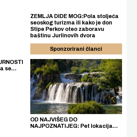
ZEMLJA DIDE MOG:Pola stoljeća
seoskog turizma ili kako je don
Stipe Perkov oteo zaboravu
baštinu Jurlinovih dvora
Sponzorirani članci
URNOSTI
a se
om
i obale
azak
OD NAJVIŠEG DO
ZA
zgrađeno
NAJPOZNATIJEG: Pet lokacija
AKA
ru
koje otkrivaju različitost slapova
isku