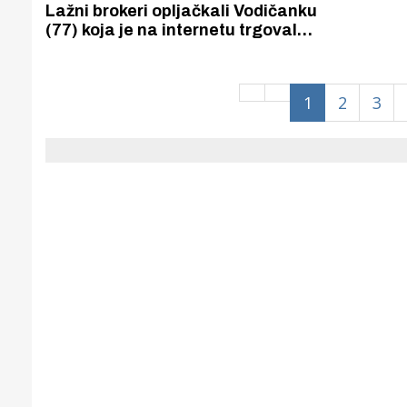
Puljanim
Lažni brokeri opljačkali Vodičanku
(77) koja je na internetu trgovala
naftom i zlatom.
1
2
3