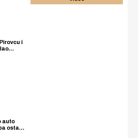
Pirovcu i
ilao
ima
o auto
pa ostao