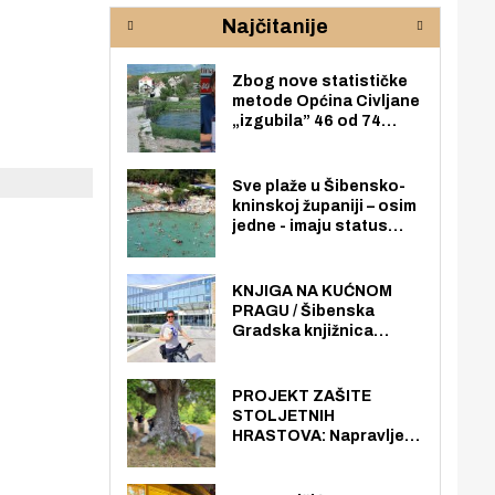
rijeke Krke
sud
Najčitanije
pod
zaj
Zbog nove statističke
metode Općina Civljane
„izgubila” 46 od 74
zaposlenika. Do sada je
imala više zaposlenika
nego radno sposobnih
Sve plaže u Šibensko-
osoba među svojih 170
kninskoj županiji – osim
stanovnika.
jedne - imaju status
javno dostupnog
pomorskog dobra u
općoj upotrebi. Pristup
KNJIGA NA KUĆNOM
je slobodan i besplatan
PRAGU / Šibenska
za sve građane i
Gradska knjižnica
posjetitelje.
„Juraj Šižgorić” uvela
besplatnu dostavu
knjiga na kućnu adresu
PROJEKT ZAŠITE
električnim biciklom.
STOLJETNIH
HRASTOVA: Napravljen
prvi stručni pregled
hrastova na lokaciji