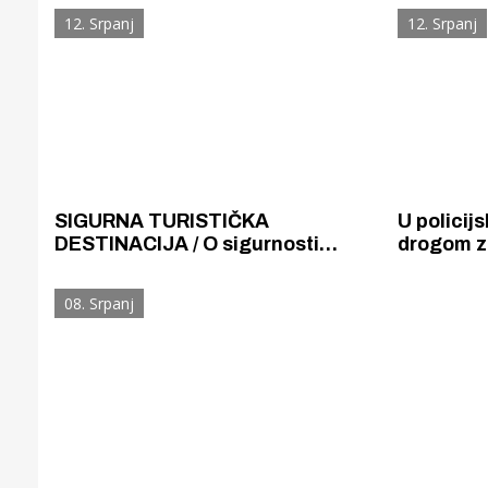
u Pirovcu.
nesreću u
12. Srpanj
12. Srpanj
prekršaj
SIGURNA TURISTIČKA
U policijs
DESTINACIJA / O sigurnosti
drogom z
turista u Šibensko-kninskoj
Britanaca
županiji brinu domaći policajci s
Austrija
08. Srpanj
kolegama iz Njemačke, Češke,
Makedonije, Rumunjske i
Slovenije.
Gornji tok
Otkrijte h
edukativnom kampusu 