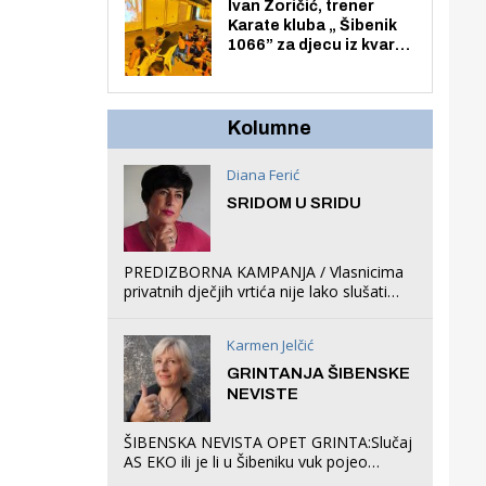
Zmajevac
Ivan Zoričić, trener
Karate kluba „ Šibenik
1066” za djecu iz kvarta
pretvorio svoju garažu
u igraonicu, postavio
ljuljačke i trampolin i
organizirao dječje
Kolumne
ljetno kino.
Diana Ferić
SRIDOM U SRIDU
PREDIZBORNA KAMPANJA / Vlasnicima
privatnih dječjih vrtića nije lako slušati
Restovićeva obećanja jer ispada da to
što oni rade u Šibeniku ne postoji
Karmen Jelčić
GRINTANJA ŠIBENSKE
NEVISTE
ŠIBENSKA NEVISTA OPET GRINTA:Slučaj
AS EKO ili je li u Šibeniku vuk pojeo
magare, a profit ljubav prema