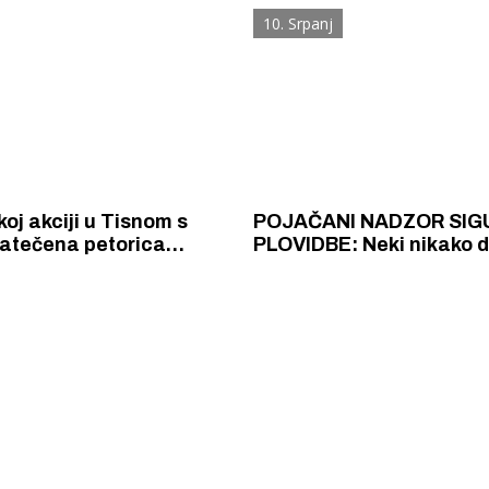
 Pirovcu i napravio niz
10. Srpanj
a
koj akciji u Tisnom s
POJAČANI NADZOR SIG
atečena petorica
PLOVIDBE: Neki nikako d
, dvojica Švicaraca,
opamete pa i dalje velik
nac i Amerikanac
brzinom glisiraju u blizin
 Krke iz prve ruke -
Šibenik spreman za dol
ostel Titius u
električnih autobusa: i
NP Krka u
12 punionica na kolodvo