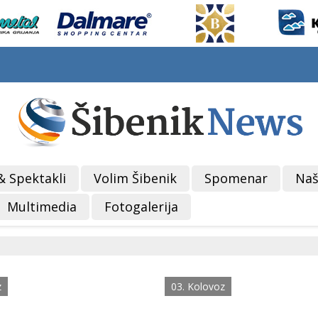
& Spektakli
Volim Šibenik
Spomenar
Naš
Multimedia
Fotogalerija
z
03. Kolovoz