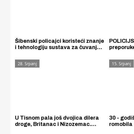
Šibenski policajci koristeći znanje
POLICIJS
i tehnologiju sustava za čuvanje
preporuk
granica EU FRONTEX pronašli
posjetite
dva glisera ukradena 2023. i
Perković
28. Srpanj
15. Srpanj
2025. u Švedskoj
stadionu
U Tisnom pala još dvojica dilera
30 - godi
droge, Britanac i Nizozemac.
romobila 
Drogu su skrivali u mobilnoj kućici
za život 