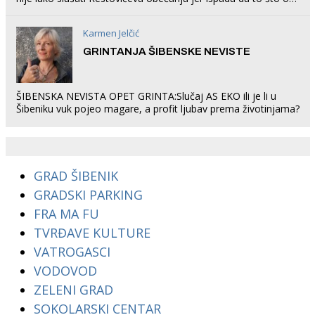
rade u Šibeniku ne postoji
Karmen Jelčić
GRINTANJA ŠIBENSKE NEVISTE
ŠIBENSKA NEVISTA OPET GRINTA:Slučaj AS EKO ili je li u
Šibeniku vuk pojeo magare, a profit ljubav prema životinjama?
GRAD ŠIBENIK
GRADSKI PARKING
FRA MA FU
TVRĐAVE KULTURE
VATROGASCI
VODOVOD
ZELENI GRAD
SOKOLARSKI CENTAR