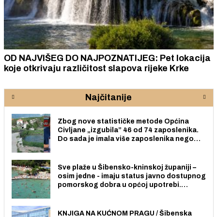
OD NAJVIŠEG DO NAJPOZNATIJEG: Pet lokacija
koje otkrivaju različitost slapova rijeke Krke
Najčitanije
Zbog nove statističke metode Općina
Civljane „izgubila” 46 od 74 zaposlenika.
Do sada je imala više zaposlenika nego
radno sposobnih osoba među svojih 170
stanovnika.
Sve plaže u Šibensko-kninskoj županiji –
osim jedne - imaju status javno dostupnog
pomorskog dobra u općoj upotrebi.
Pristup je slobodan i besplatan za sve
građane i posjetitelje.
KNJIGA NA KUĆNOM PRAGU / Šibenska