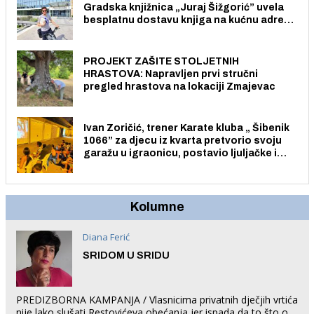
Gradska knjižnica „Juraj Šižgorić” uvela
besplatnu dostavu knjiga na kućnu adresu
električnim biciklom.
PROJEKT ZAŠITE STOLJETNIH
HRASTOVA: Napravljen prvi stručni
pregled hrastova na lokaciji Zmajevac
Ivan Zoričić, trener Karate kluba „ Šibenik
1066” za djecu iz kvarta pretvorio svoju
garažu u igraonicu, postavio ljuljačke i
trampolin i organizirao dječje ljetno kino.
Kolumne
Diana Ferić
SRIDOM U SRIDU
PREDIZBORNA KAMPANJA / Vlasnicima privatnih dječjih vrtića
nije lako slušati Restovićeva obećanja jer ispada da to što oni