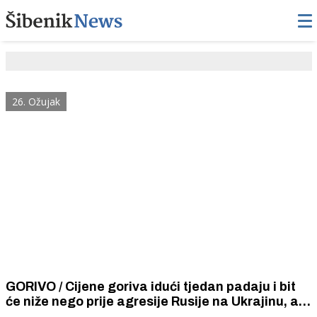
26. Ožujak
GORIVO / Cijene goriva idući tjedan padaju i bit
će niže nego prije agresije Rusije na Ukrajinu, a
cijene plina na tržištu upola su manje nego i